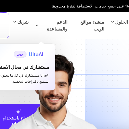
الحلول
منشئ مواقع
الدعم
شريك
الويب
والمساعدة
UltaAI
جديد
مستشارك في مجال الاستض
UltaAI مستشارك في كل ما يتعلق 
استمتع باقتراحات شخصية.
الاقتراح باستخدام
UltaAI