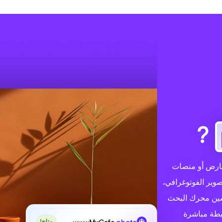
?
صورين أو المعارض أو منصات
وير الفوتوغرافي،
حسين محرك البحث
بطة مباشرة
www
MyCafe
.photo
متاح!