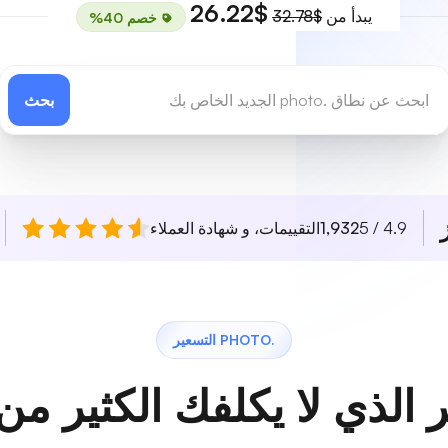
$26.22
يبدأ من
$32.78
خصم 40%
بحث
4.9 / 5
1,932
التقييمات، و شهادة العملاء
.PHOTO التسعير
 الذي لا يكلفك الكثير من