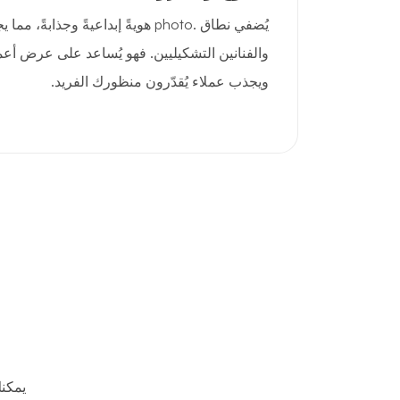
يُضفي نطاق .photo هويةً إبداعيةً وجذابة
والفنانين التشكيليين. فهو يُساعد على عرض أع
ويجذب عملاء يُقدّرون منظورك الفريد.
يمكن