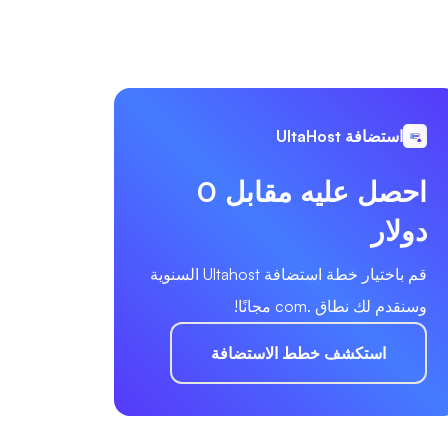
استضافة UltaHost
احصل عليه مقابل 0
دولار
قم باختيار خطة استضافة Ultahost السنوية
وسنقدم لك نطاق .com مجانًا!
استكشف خطط الاستضافة