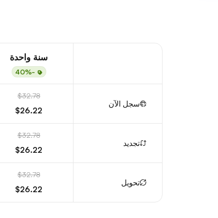
سنة واحدة
-40%
$32.78
سجل الآن
$26.22
$32.78
تجديد
$26.22
$32.78
تحويل
$26.22