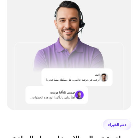
أنت
أرغب في ترقية خادمي. هل يمكنك مساعدتي؟
جيمس @ ألتا هوست
أهلاً ريان، بالتأكيد! اتبع هذه الخطوات...
دعم الخبراء