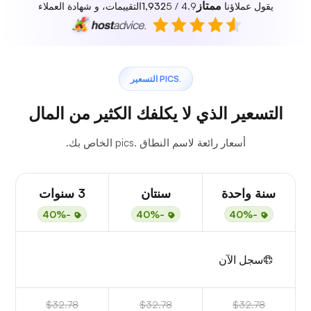
ممتاز
يقول عملاؤنا
4.9 / 5
1,932
التقييمات، و شهادة العملاء
.PICS التسعير
التسعير الذي لا يكلفك الكثير من المال
أسعار رائعة لاسم النطاق .pics الخاص بك.
سنة واحدة
سنتان
3 سنوات
-40%
-40%
-40%
سجل الآن
$32.78
$32.78
$32.78