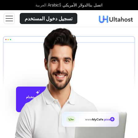
اتصل بنا
الدولار الأمريكي
$
Arabic
العربية
تسجيل دخول المستخدم
الاقتراح باستخدام
UltaAI
www
MyCafe
.pics
متاح!