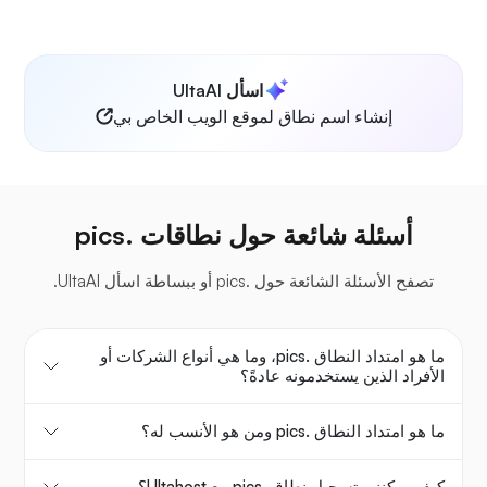
اسأل UltaAI
إنشاء اسم نطاق لموقع الويب الخاص بي
أسئلة شائعة حول نطاقات .pics
تصفح الأسئلة الشائعة حول .pics أو ببساطة اسأل UltaAI.
ما هو امتداد النطاق .pics، وما هي أنواع الشركات أو
الأفراد الذين يستخدمونه عادةً؟
ما هو امتداد النطاق .pics ومن هو الأنسب له؟
كيف يمكنني تسجيل نطاق .pics مع Ultahost؟