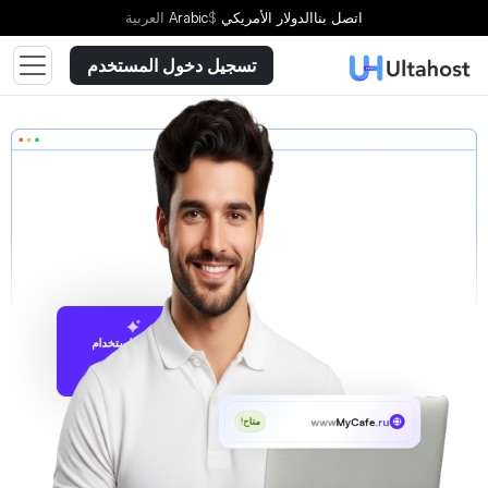
اتصل بنا
الدولار الأمريكي
$
Arabic
العربية
تسجيل دخول المستخدم
الاقتراح باستخدام
UltaAI
www
MyCafe
.ru
متاح!