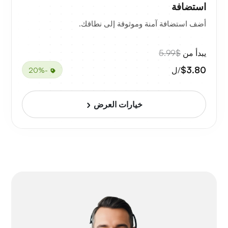
استضافة
أضف استضافة آمنة وموثوقة إلى نطاقك.
يبدأ من
$5.99
$3.80
/ل
-20%
خيارات العرض