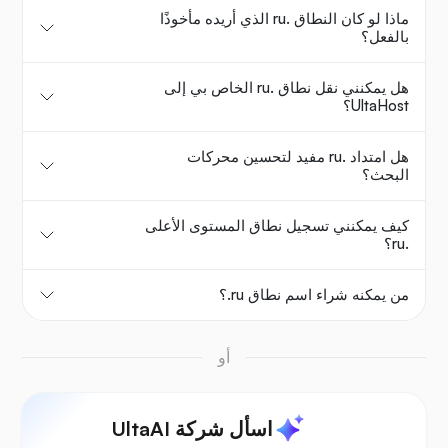
ماذا لو كان النطاق .ru الذي أريده مأخوذًا
بالفعل؟
هل يمكنني نقل نطاق .ru الخاص بي إلى
UltaHost؟
هل امتداد .ru مفيد لتحسين محركات
البحث؟
كيف يمكنني تسجيل نطاق المستوى الأعلى
.ru؟
من يمكنه شراء اسم نطاق ‎.ru؟
أو
اسأل شركة UltaAI