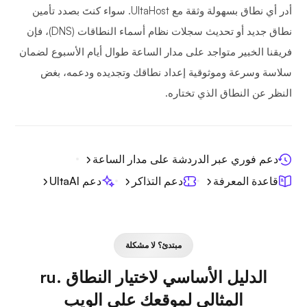
أدر أي نطاق بسهولة وثقة مع UltaHost. سواء كنتَ بصدد تأمين
نطاق جديد أو تحديث سجلات نظام أسماء النطاقات (DNS)، فإن
فريقنا الخبير متواجد على مدار الساعة طوال أيام الأسبوع لضمان
سلاسة وسرعة وموثوقية إعداد نطاقك وتجديده ودعمه، بغض
النظر عن النطاق الذي تختاره.
دعم فوري عبر الدردشة على مدار الساعة
قاعدة المعرفة
دعم التذاكر
دعم UltaAI
مبتدئ؟ لا مشكلة
الدليل الأساسي لاختيار النطاق .ru
المثالي لموقعك على الويب