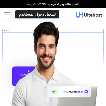
اتصل بنا
الدولار الأمريكي
$
Arabic
العربية
تسجيل دخول المستخدم
الاقتراح باستخدام
UltaAI
www
MyCafe
.shoes
متاح!