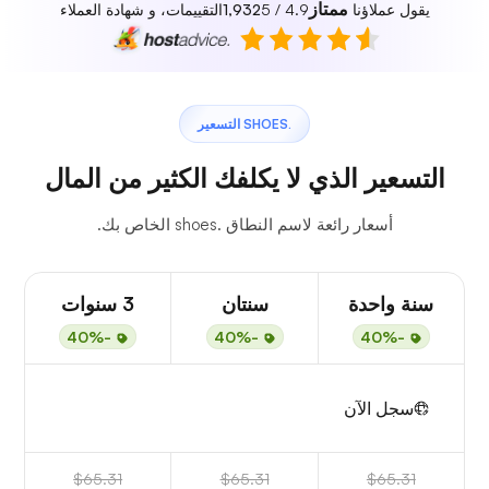
ممتاز
يقول عملاؤنا
4.9 / 5
1,932
التقييمات، و شهادة العملاء
.SHOES التسعير
التسعير الذي لا يكلفك الكثير من المال
أسعار رائعة لاسم النطاق .shoes الخاص بك.
سنة واحدة
سنتان
3 سنوات
-40%
-40%
-40%
سجل الآن
$65.31
$65.31
$65.31