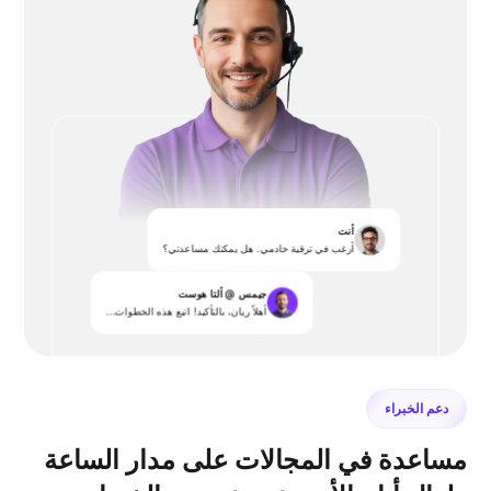
أنت
أرغب في ترقية خادمي. هل يمكنك مساعدتي؟
جيمس @ ألتا هوست
أهلاً ريان، بالتأكيد! اتبع هذه الخطوات...
دعم الخبراء
مساعدة في المجالات على مدار الساعة