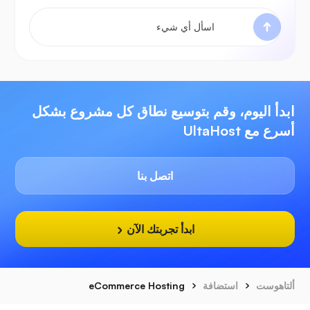
ابدأ اليوم، وقم بتوسيع نطاق كل مشروع بشكل
أسرع مع UltaHost
اتصل بنا
ابدأ تجربتك الآن
ألتاهوست
استضافة
eCommerce Hosting