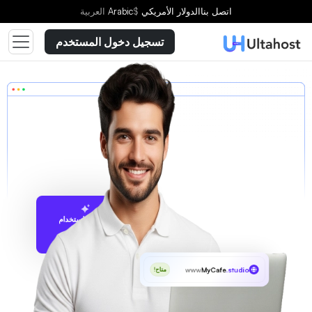
اتصل بنا
الدولار الأمريكي
$
Arabic
العربية
تسجيل دخول المستخدم
الاقتراح باستخدام
UltaAI
www
MyCafe
.studio
متاح!