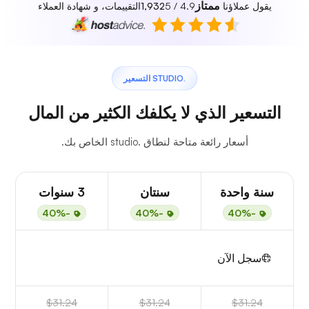
ممتاز
يقول عملاؤنا
4.9 / 5
1,932
التقييمات، و شهادة العملاء
.STUDIO التسعير
التسعير الذي لا يكلفك الكثير من المال
أسعار رائعة متاحة لنطاق .studio الخاص بك.
سنة واحدة
سنتان
3 سنوات
-40%
-40%
-40%
سجل الآن
$31.24
$31.24
$31.24