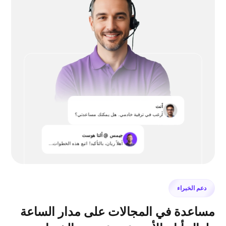
أنت
أرغب في ترقية خادمي. هل يمكنك مساعدتي؟
جيمس @ ألتا هوست
أهلاً ريان، بالتأكيد! اتبع هذه الخطوات...
دعم الخبراء
مساعدة في المجالات على مدار الساعة