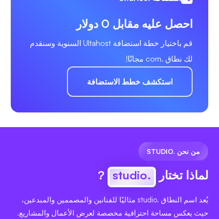
احصل عليه مقابل 0 دولار
قم باختيار خطة استضافة Ultahost السنوية وسنقدم
لك نطاق .com مجانًا!
استكشف خطط الاستضافة
من نحن .STUDIO
لماذا تختار
.studio
?
يُعد اسم النطاق .studio مثاليًا للفنانين والمصممين والمبدعين،
حيث يعكس مساحة احترافية مخصصة لعرض الأعمال والمشاريع.