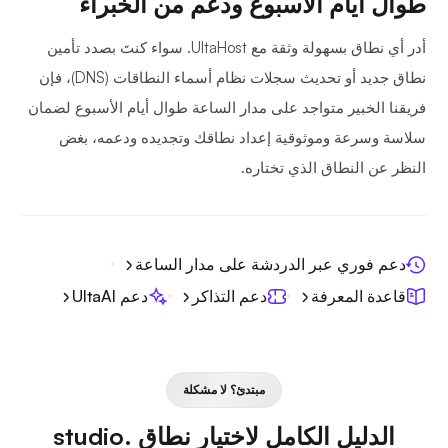
طوال أيام الأسبوع ودعم من الخبراء
أدر أي نطاق بسهولة وثقة مع UltaHost. سواء كنتَ بصدد تأمين
نطاق جديد أو تحديث سجلات نظام أسماء النطاقات (DNS)، فإن
فريقنا الخبير متواجد على مدار الساعة طوال أيام الأسبوع لضمان
سلاسة وسرعة وموثوقية إعداد نطاقك وتجديده ودعمه، بغض
النظر عن النطاق الذي تختاره.
دعم فوري عبر الدردشة على مدار الساعة
قاعدة المعرفة
دعم التذاكر
دعم UltaAI
مبتدئ؟ لا مشكلة
الدليل الكامل لاختيار نطاق .studio