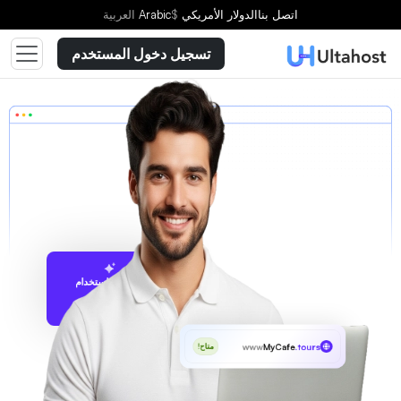
اتصل بنا
الدولار الأمريكي
$
Arabic
العربية
تسجيل دخول المستخدم
الاقتراح باستخدام
UltaAI
www
MyCafe
.tours
متاح!