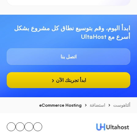
ابدأ اليوم، وقم بتوسيع نطاق كل مشروع بشكل
أسرع مع UltaHost
اتصل بنا
ابدأ تجربتك الآن
ألتاهوست
استضافة
eCommerce Hosting