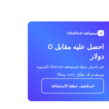
استضافة UltaHost
احصل عليه مقابل 0
دولار
قم باختيار خطة استضافة Ultahost السنوية
وسنقدم لك نطاق .com مجانًا!
استكشف خطط الاستضافة