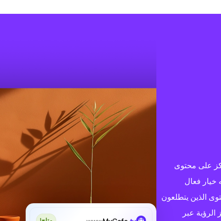
ة التي تركز على محتوى
ه خيار فعال
وى الذين يتطلعون
 الرؤية عبر
www
MyCafe
.tv
متاح!