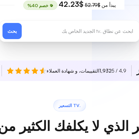
$42.23
يبدأ من
$52.79
خصم 40%
بحث
4.9 / 5
1,932
التقييمات، و شهادة العملاء
.TV التسعير
 الذي لا يكلفك الكثير من