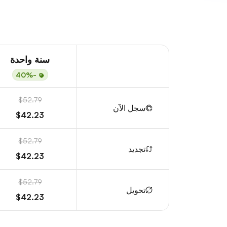
سنة واحدة
-40%
$52.79
سجل الآن
$42.23
$52.79
تجديد
$42.23
$52.79
تحويل
$42.23