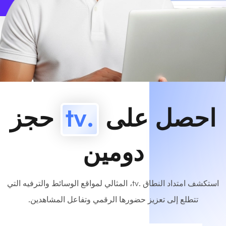
www
MyCafe
.tv
متاح!
احصل على
.tv
حجز
دومين
استكشف امتداد النطاق .tv، المثالي لمواقع الوسائط والترفيه التي
تتطلع إلى تعزيز حضورها الرقمي وتفاعل المشاهدين.