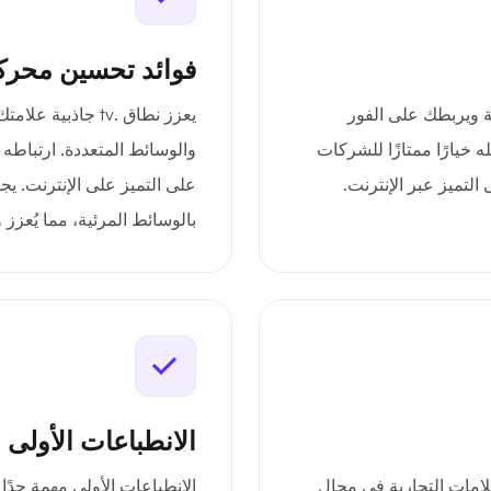
فوائد تحسين محرك
ميزة حديثة ويربطك على الفور
يعزز نطاق .tv جاذ
ه خيارًا ممتازًا للشركات
والوسائط المتعددة. ارتباطه ب
التميز عبر الإنترنت.
على التميز على الإنترنت. يجذ
بالوسائط المرئية، مما يُع
الانطباعات الأولى 
ثاليًا للعلامات التجارية في مجال