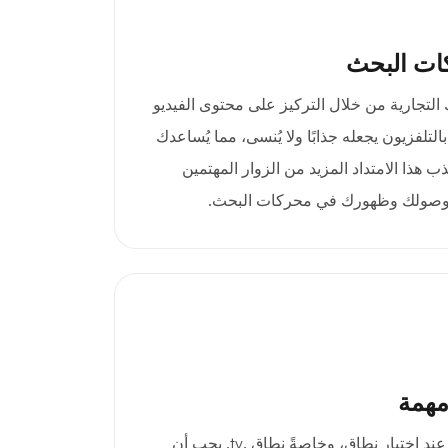
ات البحث
بية علامتك التجارية من خلال التركيز على محتوى الفيديو
التلفزيون يجعله جذابًا ولا يُنسى، مما يُساعدك
ب هذا الامتداد المزيد من الزوار المهتمين
زز وصولك وظهورك في محركات البحث.
مهمة
الانطباعات الأولى مهمة جدًا عند اختيار نطاق، وخاصةً نطاق .tv. يجب أن