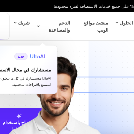
الحلول
منشئ مواقع
الدعم
شريك
الويب
والمساعدة
UltaAI
جديد
مستشارك في مجال الاستض
UltaAI مستشارك في كل ما يتعلق 
استمتع باقتراحات شخصية.
الاقتراح باستخدام
UltaAI