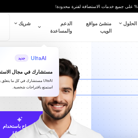
الحلول
منشئ مواقع
الدعم
شريك
الويب
والمساعدة
UltaAI
جديد
مستشارك في مجال الاستض
UltaAI مستشارك في كل ما يتعلق 
استمتع باقتراحات شخصية.
الاقتراح باستخدام
UltaAI