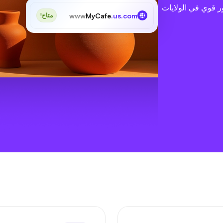
ر قوي في الولايات
www
MyCafe
.us.com
متاح!