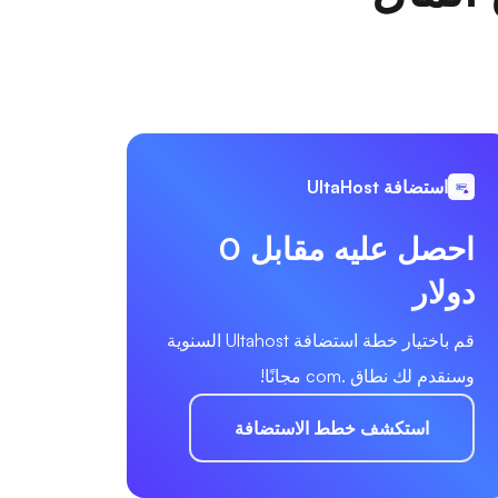
استضافة UltaHost
احصل عليه مقابل 0
دولار
قم باختيار خطة استضافة Ultahost السنوية
وسنقدم لك نطاق .com مجانًا!
استكشف خطط الاستضافة