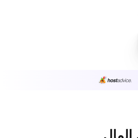
 المال