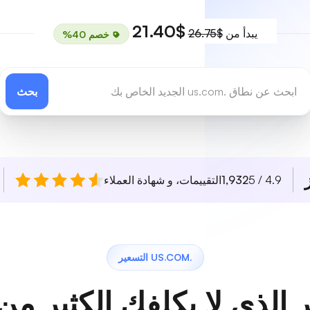
$21.40
يبدأ من
$26.75
خصم 40%
بحث
4.9 / 5
1,932
التقييمات، و شهادة العملاء
.US.COM التسعير
 الذي لا يكلفك الكثير من