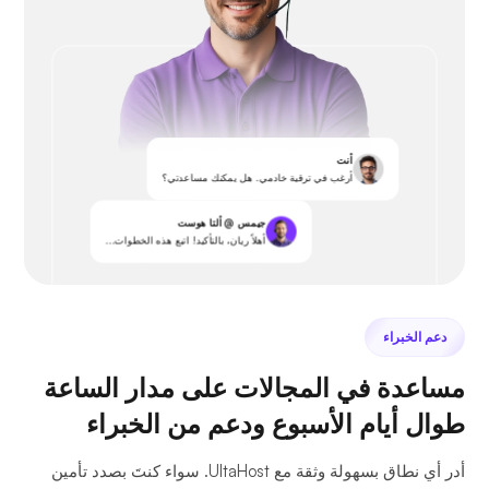
أنت
أرغب في ترقية خادمي. هل يمكنك مساعدتي؟
جيمس @ ألتا هوست
أهلاً ريان، بالتأكيد! اتبع هذه الخطوات...
دعم الخبراء
مساعدة في المجالات على مدار الساعة
طوال أيام الأسبوع ودعم من الخبراء
أدر أي نطاق بسهولة وثقة مع UltaHost. سواء كنتَ بصدد تأمين