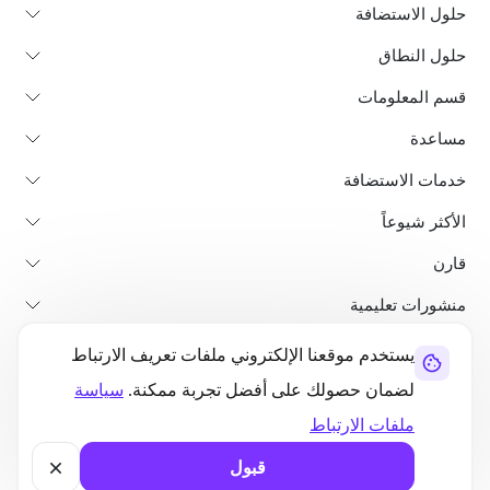
حلول الاستضافة
حلول النطاق
قسم المعلومات
مساعدة
خدمات الاستضافة
الأكثر شيوعاً
قارن
منشورات تعليمية
يستخدم موقعنا الإلكتروني ملفات تعريف الارتباط
من نحن
سياسة استرداد الأموال
الشروط والأحكام
سياسة الخصوصية
لضمان حصولك على أفضل تجربة ممكنة.
سياسة
قانوني
خريطة الموقع
ملفات الارتباط
©2026 UltaHost - جميع الحقوق محفوظة
قبول