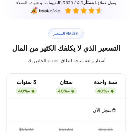
ممتاز
يقول عملاؤنا
4.9 / 5
1,932
التقييمات، و شهادة العملاء
.VIAJES التسعير
التسعير الذي لا يكلفك الكثير من المال
أسعار رائعة متاحة لنطاق .viajes الخاص بك.
سنة واحدة
سنتان
3 سنوات
-40%
-40%
-40%
سجل الآن
$56.83
$56.83
$56.83