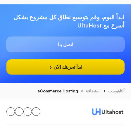
ابدأ اليوم، وقم بتوسيع نطاق كل مشروع بشكل
أسرع مع UltaHost
اتصل بنا
ابدأ تجربتك الآن
ألتاهوست
استضافة
eCommerce Hosting