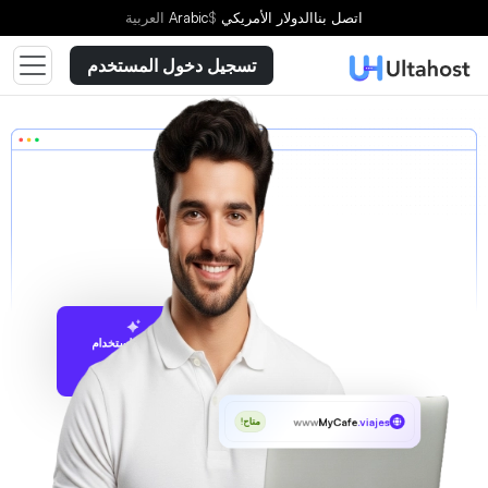
اتصل بنا
الدولار الأمريكي
$
Arabic
العربية
تسجيل دخول المستخدم
الاقتراح باستخدام
UltaAI
www
MyCafe
.viajes
متاح!