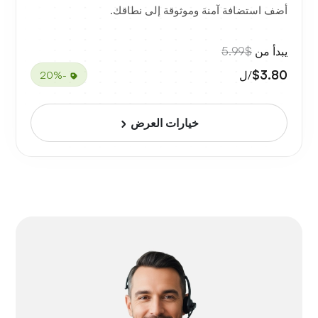
أضف استضافة آمنة وموثوقة إلى نطاقك.
يبدأ من
$5.99
$3.80
/ل
-20%
خيارات العرض