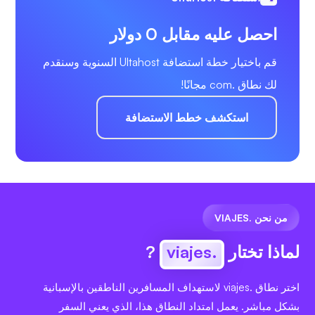
احصل عليه مقابل 0 دولار
قم باختيار خطة استضافة Ultahost السنوية وسنقدم
لك نطاق .com مجانًا!
استكشف خطط الاستضافة
من نحن .VIAJES
لماذا تختار
.viajes
?
اختر نطاق .viajes لاستهداف المسافرين الناطقين بالإسبانية
بشكل مباشر. يعمل امتداد النطاق هذا، الذي يعني السفر