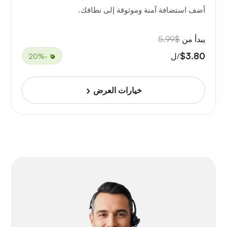
أضف استضافة آمنة وموثوقة إلى نطاقك.
يبدأ من
$5.99
$3.80
/ل
-20%
خيارات العرض