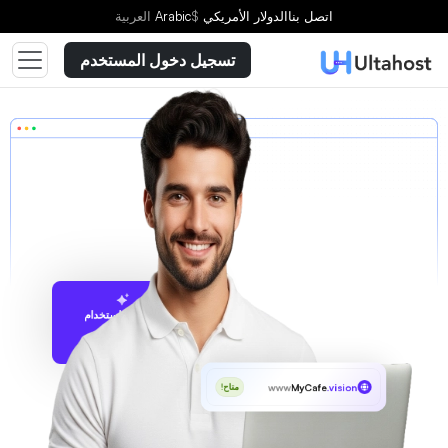
اتصل بنا
الدولار الأمريكي
$
Arabic
العربية
تسجيل دخول المستخدم
الاقتراح باستخدام
UltaAI
www
MyCafe
.vision
متاح!