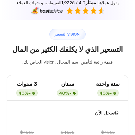
ممتاز
يقول عملاؤنا
4.9 / 5
1,932
التقييمات، و شهادة العملاء
.VISION التسعير
التسعير الذي لا يكلفك الكثير من المال
قيمة رائعة لتأمين اسم المجال .vision الخاص بك.
سنة واحدة
سنتان
3 سنوات
-40%
-40%
-40%
سجل الآن
$41.65
$41.65
$41.65