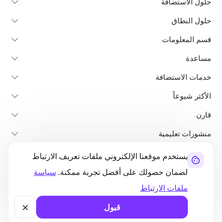
حلول الاستضافة
حلول النطاق
قسم المعلومات
مساعدة
خدمات الاستضافة
الأكثر شيوعاً
قارن
منشورات تعليمية
يستخدم موقعنا الإلكتروني ملفات تعريف الارتباط
من نحن
سياسة استرداد الأموال
الشروط والأحكام
سياسة الخصوصية
لضمان حصولك على أفضل تجربة ممكنة.
سياسة
قانوني
خريطة الموقع
ملفات الارتباط
©2026 UltaHost - جميع الحقوق محفوظة
قبول