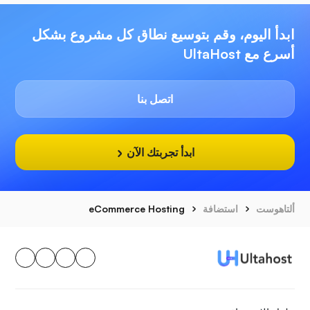
ابدأ اليوم، وقم بتوسيع نطاق كل مشروع بشكل
أسرع مع UltaHost
اتصل بنا
ابدأ تجربتك الآن
ألتاهوست
استضافة
eCommerce Hosting