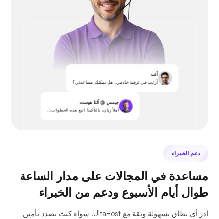
أنت
أرغب في ترقية خادمي. هل يمكنك مساعدتي؟
جيمس @ ألتا هوست
أهلاً ريان، بالتأكيد! اتبع هذه الخطوات...
دعم الخبراء
مساعدة في المجالات على مدار الساعة
طوال أيام الأسبوع ودعم من الخبراء
أدر أي نطاق بسهولة وثقة مع UltaHost. سواء كنتَ بصدد تأمين