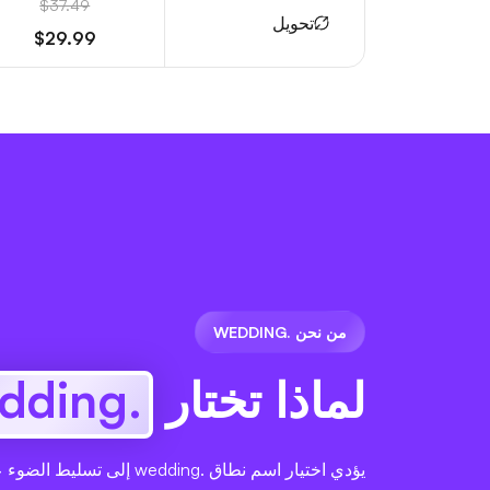
$37.49
تحويل
$29.99
من نحن .WEDDING
لماذا تختار
.wedding
يؤدي اختيار اسم نطاق .wedding إل