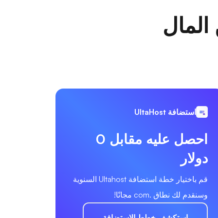
 المال
استضافة UltaHost
احصل عليه مقابل 0
دولار
قم باختيار خطة استضافة Ultahost السنوية
وسنقدم لك نطاق .com مجانًا!
استكشف خطط الاستضافة