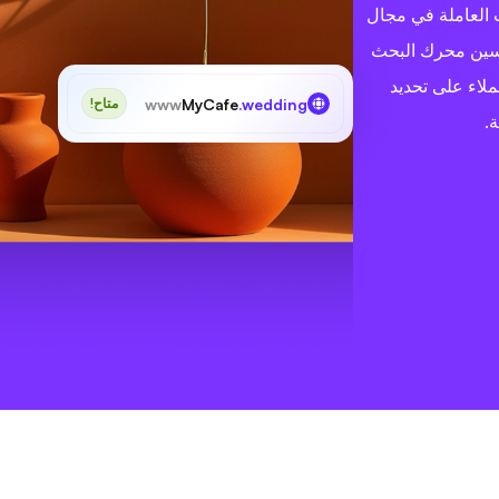
ت العاملة في مجال
تحسين محرك البحث
ملاء على تحديد
www
MyCafe
.wedding
متاح!
.