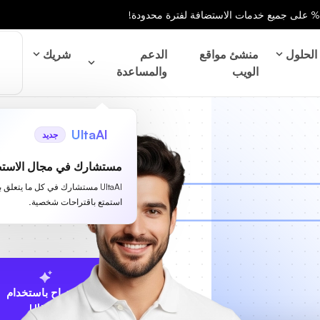
الحلول
منشئ مواقع
الدعم
شريك
الويب
والمساعدة
UltaAI
جديد
مستشارك في مجال الاستض
UltaAI مستشارك في كل ما يتعلق 
استمتع باقتراحات شخصية.
الاقتراح باستخدام
UltaAI