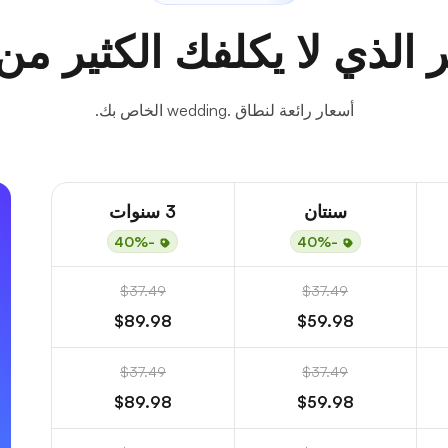
 الذي لا يكلفك الكثير من
أسعار رائعة لنطاق .wedding الخاص بك.
سنتان
3 سنوات
-40%
-40%
$37.49
$37.49
$89.98
$59.98
$37.49
$37.49
$89.98
$59.98