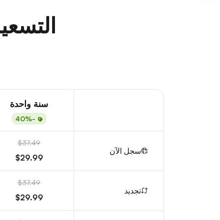
التسعير
سنة واحدة
-40%
$37.49
سجل الآن
$29.99
$37.49
تجديد
$29.99