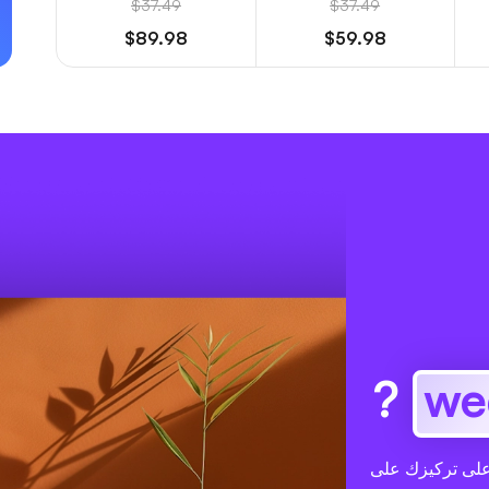
$37.49
$37.49
$89.98
$59.98
?
ى تسليط الضوء على تركيزك على