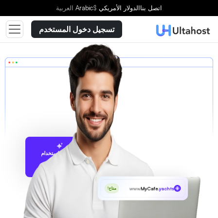
اتصل بنا
الدولار الأمريكي
$
Arabic
العربية
تسجيل دخول المستخدم
الاقتراح باستخدام
UltaAI
www
MyCafe
.yachts
متاح!