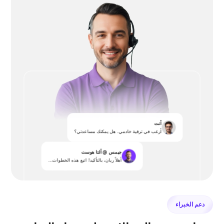
أنت
أرغب في ترقية خادمي. هل يمكنك مساعدتي؟
جيمس @ ألتا هوست
أهلاً ريان، بالتأكيد! اتبع هذه الخطوات...
دعم الخبراء