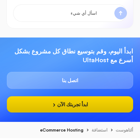
ابدأ اليوم، وقم بتوسيع نطاق كل مشروع بشكل
أسرع مع UltaHost
اتصل بنا
ابدأ تجربتك الآن
ألتاهوست
استضافة
eCommerce Hosting