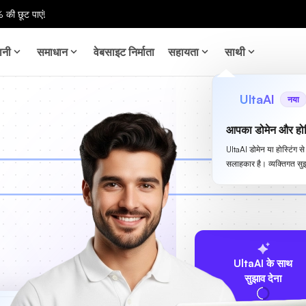
 की छूट पाएं!
ानी
समाधान
वेबसाइट निर्माता
सहायता
साथी
UltaAI
नया
आपका डोमेन और होस
UltaAI डोमेन या होस्टिंग 
सलाहकार है। व्यक्तिगत सुझ
UltaAI के साथ
सुझाव देना