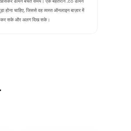
, खासकर डोमेन बेचते समय। एक बेहतरीन .co डोमेन
ड़ा होना चाहिए, जिससे वह व्यस्त ऑनलाइन बाज़ार में
षित कर सके और अलग दिख सके।
न