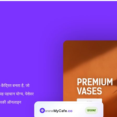
ेंद्रित बनता है, जो
यह पहचान योग्य, पेशेवर
ो आपकी ऑनलाइन
www
MyCafe
.co
उपलब्ध!