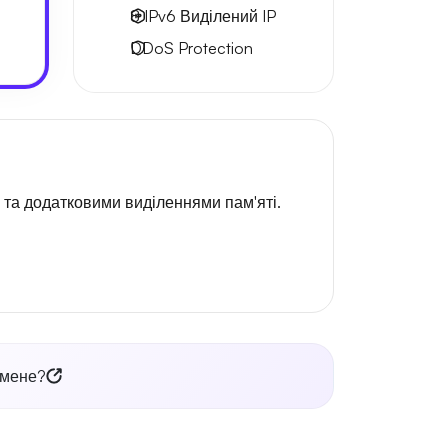
8 IPv6
Виділений IP
DDoS Protection
 та додатковими виділеннями пам'яті.
 мене?