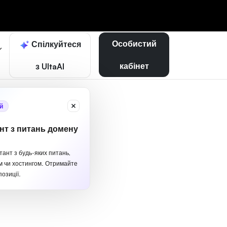
Особистий
Спілкуйтеся
кабінет
з UltaAI
й
нт з питань домену
тант з будь-яких питань,
м чи хостингом. Отримайте
озиції.