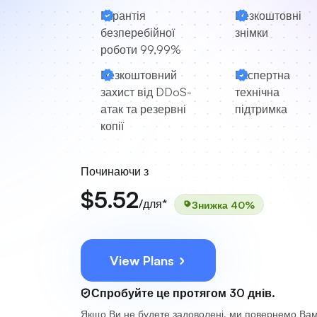
Гарантія
Безкоштовні
безперебійної
знімки
роботи 99,99%
Безкоштовний
Експертна
захист від DDoS-
технічна
атак та резервні
підтримка
копії
Починаючи з
$5.52
/для*
Знижка 40%
View Plans
Спробуйте це протягом 30 днів.
Якщо Ви не будете задоволені, ми повернемо Ва