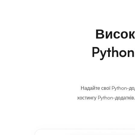
Висок
Python
Надайте свої Python-дод
хостингу Python-додатків