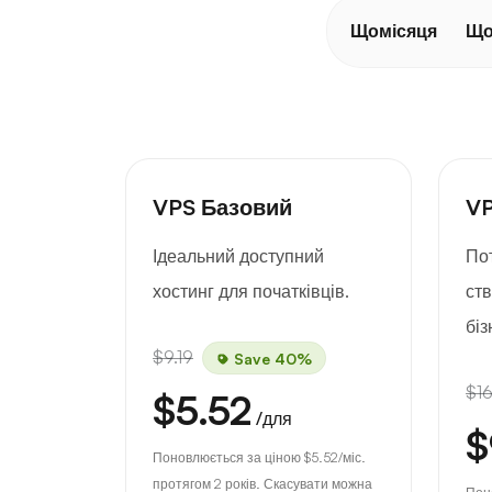
Щомісяця
Що
VPS Базовий
VP
Ідеальний доступний
По
хостинг для початківців.
ст
біз
$9.19
Save 40%
$16
$5.52
/для
$
Поновлюється за ціною
$5.52
/міс.
протягом 2 років. Скасувати можна