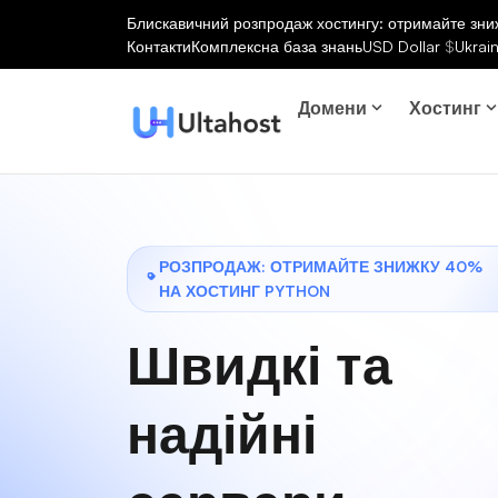
Блискавичний розпродаж хостингу: отримайте зниж
Контакти
Комплексна база знань
USD Dollar
$
Ukrai
Домени
Хостинг
РОЗПРОДАЖ: ОТРИМАЙТЕ ЗНИЖКУ 40%
НА ХОСТИНГ PYTHON
Швидкі та
надійні