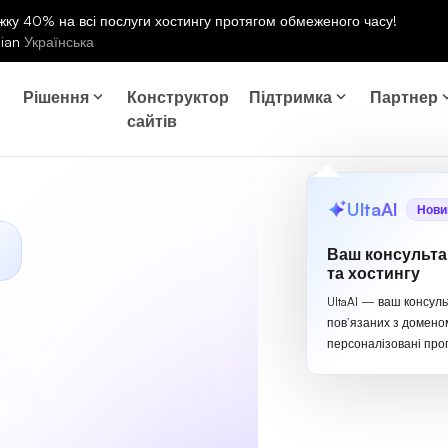
ку 40% на всі послуги хостингу протягом обмеженого часу!
nian
Українська
Рішення
Конструктор
Підтримка
Партнер
сайтів
UltaAI
Нови
Ваш консульта
та хостингу
UltaAI — ваш консуль
пов’язаних з домено
персоналізовані проп