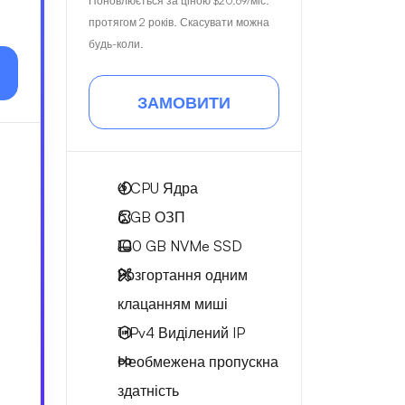
Поновлюється за ціною
$20.69
/міс.
протягом 2 років. Скасувати можна
будь-коли.
ЗАМОВИТИ
4
CPU Ядра
6 GB
ОЗП
100 GB
NVMe SSD
Розгортання одним
клацанням миші
1 IPv4
Виділений IP
Необмежена
пропускна
здатність