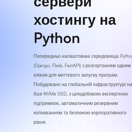
сервери
хостингу на
Python
Попередньо налаштовані середовища Pyth
(Django, Flask, FastAPI) з розгортанням одним
кліком для миттєвого запуску програм.
Побудовано на глобальній інфраструктурі н
базі NVMe SSD, з цілодобовою експертною
підтримкою, автоматичним резервним
копіюванням та безпекою корпоративного
рівня.