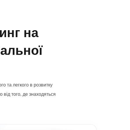
инг на
бальної
го та легкого в розвитку
 від того, де знаходяться