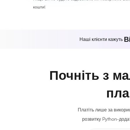
кошти!
В
Наші клієнти кажуть
Почніть з м
пла
Платіть лише за викори
розвитку Python-додат