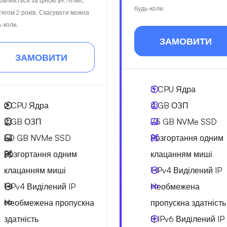
овлюється за ціною
$9.78
/міс.
будь-коли.
тягом 2 років. Скасувати можна
ь-коли.
ЗАМОВИТИ
ЗАМОВИТИ
3
CPU Ядра
2
CPU Ядра
4 GB
ОЗП
2 GB
ОЗП
75 GB
NVMe SSD
50 GB
NVMe SSD
Розгортання одним
Розгортання одним
клацанням миші
клацанням миші
1 IPv4
Виділений IP
1 IPv4
Виділений IP
Необмежена
Необмежена
пропускна
пропускна здатність
здатність
8 IPv6
Виділений IP