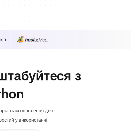
ків
штабуйтеся з
thon
варіантам оновлення для
ростий у використанні.