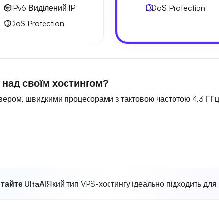
6 IPv6
Виділений IP
DDoS Protection
DDoS Protection
 над своїм хостингом?
рвером, швидкими процесорами з тактовою частотою 4,3 ГГц
тайте UltaAI
Який тип VPS-хостингу ідеально підходить для