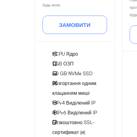
Пон
будь-коли.
про
буд
ЗАМОВИТИ
1
CPU Ядро
1 GB
ОЗП
30 GB
NVMe SSD
Розгортання одним
клацанням миші
1 IPv4
Виділений IP
4 IPv6
Виділений IP
Безкоштовно
SSL-
сертификат (и)