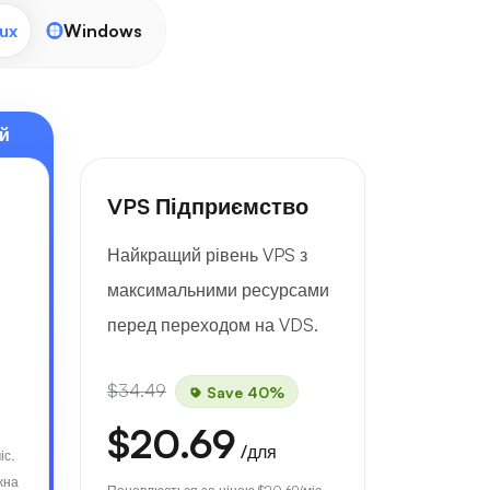
ux
Windows
й
VPS Підприємство
Найкращий рівень VPS з
максимальними ресурсами
перед переходом на VDS.
$34.49
Save 40%
$20.69
/для
іс.
жна