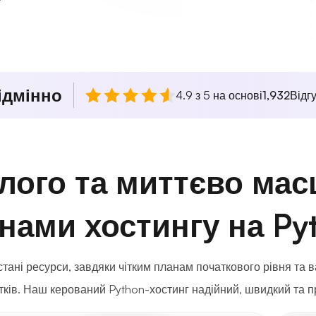
ідмінно
4.9 з 5 на основі
1,932
Відгу
алого та миттєво мас
нами хостингу на Py
стані ресурси, завдяки чітким планам початкового рівня та 
ків. Наш керований Python-хостинг надійний, швидкий та п