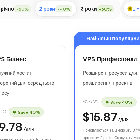
річно
2 роки
3 роки
Lin
-30%
-40%
-50%
Найбільш популярни
S Бізнес
VPS Професіонал
тужний хостинг,
Розширені ресурси для
ворений для середнього
розширення проектів.
несу.
$26.22
Save 40%
.10
Save 40%
$15.87
/для
9.78
/для
Поновлюється за ціною
$15.87
/м
протягом 2 років. Скасувати мо