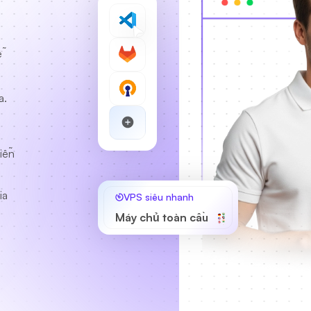
ễ
a.
h
iễn
ia
VPS siêu nhanh
Máy chủ toàn cầu