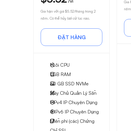
/vì
Gia 
năm.
Gia hạn với giá
$5.52
/tháng trong 2
năm. Có thể hủy bất cứ lúc nào.
ĐẶT HÀNG
1
Lõi CPU
1 GB
RAM
30 GB
SSD NVMe
Máy Chủ Quản Lý Sẵn
1 IPv4
IP Chuyên Dụng
4 IPv6
IP Chuyên Dụng
Miễn phí
(các) Chứng
Chỉ SSL