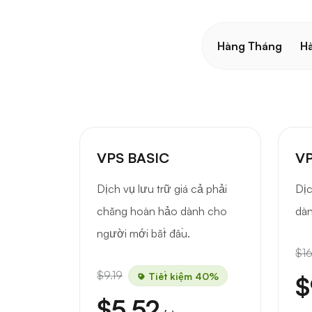
Hàng Tháng
H
VPS BASIC
VP
Dịch vụ lưu trữ giá cả phải
Dịc
chăng hoàn hảo dành cho
dàn
người mới bắt đầu.
$16
$9.19
Tiết kiệm 40%
$
$5.52