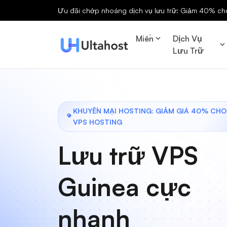
Ưu đãi chớp nhoáng dịch vụ lưu trữ: Giảm 40% cho 
Miền
Dịch Vụ
Lưu Trữ
KHUYẾN MẠI HOSTING: GIẢM GIÁ 40% CHO
VPS HOSTING
Lưu trữ VPS
Guinea cực
nhanh