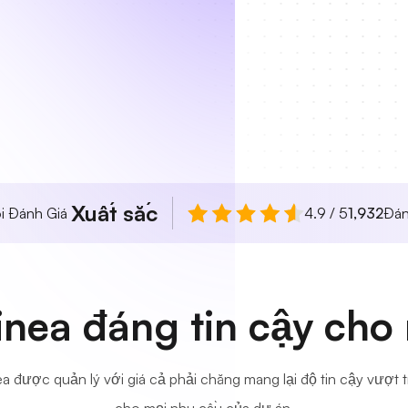
Xuất sắc
i Đánh Giá
4.9 / 5
1,932
Đán
nea đáng tin cậy cho
a được quản lý với giá cả phải chăng mang lại độ tin cậy vượt tr