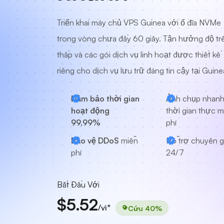
Triển khai máy chủ VPS Guinea với ổ đĩa NVMe
trong vòng chưa đầy 60 giây. Tận hưởng độ tr
thấp và các gói dịch vụ linh hoạt được thiết kế
riêng cho dịch vụ lưu trữ đáng tin cậy tại Guine
Đảm bảo thời gian
Ảnh chụp nhan
hoạt động
thời gian thực m
99,99%
phí
Bảo vệ DDoS
miễn
Hỗ trợ chuyên g
phí
24/7
Bắt Đầu Với
$5.52
/vì*
Cứu 40%