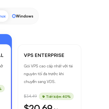
nux
Windows
AL
VPS ENTERPRISE
mở
Gói VPS cao cấp nhất với tài
nguyên tối đa trước khi
chuyển sang VDS.
%
$34.49
Tiết kiệm 40%
$20.69