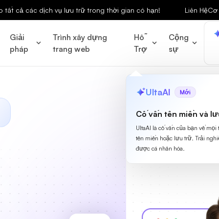
tất cả các dịch vụ lưu trữ trong thời gian có hạn!
Liên Hệ
Cơ 
Giải
Trình xây dựng
Hỗ
Cộng
pháp
trang web
Trợ
sự
UltaAI
Mới
Cố vấn tên miền và lư
UltaAI là cố vấn của bạn về mọi
tên miền hoặc lưu trữ. Trải ngh
được cá nhân hóa.