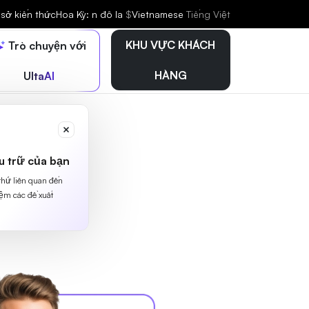
sở kiến thức
Hoa Kỳ: n đô la
$
Vietnamese
Tiếng Việt
KHU VỰC KHÁCH
Trò chuyện với
HÀNG
UltaAI
u trữ của bạn
 thứ liên quan đến
iệm các đề xuất