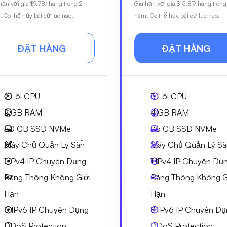
hạn với giá
$9.78
/tháng trong 2
Gia hạn với giá
$15.87
/tháng trong
 Có thể hủy bất cứ lúc nào.
năm. Có thể hủy bất cứ lúc nào.
ĐẶT HÀNG
ĐẶT HÀNG
2
Lõi CPU
3
Lõi CPU
2 GB
RAM
4 GB
RAM
50 GB
SSD NVMe
75 GB
SSD NVMe
Máy Chủ Quản Lý Sẵn
Máy Chủ Quản Lý Sẵ
1 IPv4
IP Chuyên Dụng
1 IPv4
IP Chuyên Dụ
Băng Thông Không Giới
Băng Thông Không G
Hạn
Hạn
6 IPv6
IP Chuyên Dụng
8 IPv6
IP Chuyên Dụ
DDoS Protection
DDoS Protection