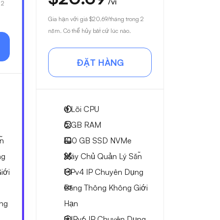
/vì
 2
Gia hạn với giá
$20.69
/tháng trong 2
năm. Có thể hủy bất cứ lúc nào.
ĐẶT HÀNG
4
Lõi CPU
6 GB
RAM
n
100 GB
SSD NVMe
ng
Máy Chủ Quản Lý Sẵn
iới
1 IPv4
IP Chuyên Dụng
Băng Thông Không Giới
ng
Hạn
8 IPv6
IP Chuyên Dụng