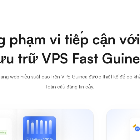
 phạm vi tiếp cận với
ưu trữ VPS Fast Guin
trang web hiệu suất cao trên VPS Guinea được thiết kế để có kh
toàn cầu đáng tin cậy.