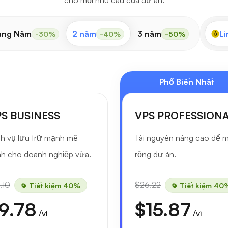
cho mọi nhu cầu của dự án.
àng Năm
2 năm
3 năm
Li
-30%
-40%
-50%
Phổ Biến Nhất
S BUSINESS
VPS PROFESSION
h vụ lưu trữ mạnh mẽ
Tài nguyên nâng cao để 
h cho doanh nghiệp vừa.
rộng dự án.
.10
$26.22
Tiết kiệm 40%
Tiết kiệm 40
9.78
$15.87
/vì
/vì