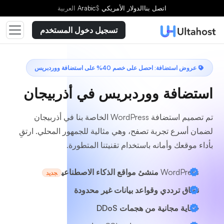
اختر خطة
اتصل بنا
الدولار الأمريكي
$
Arabic
العربية
تسجيل دخول المستخدم
عروض استضافة: احصل على خصم 40% على استضافة ووردبريس
استضافة ووردبريس في أذربيجان
تم تصميم استضافة WordPress الخاصة بنا في أذربيجان
لضمان أسرع تجربة تصفح، وهي مثالية للجمهور المحلي. ارتقِ
بأداء موقعك وأمانه باستخدام تقنيتنا المتطورة.
WordPress
منشئ مواقع الذكاء الاصطناعي
جديد
نطاق ترددي وقواعد بيانات غير محدودة
حماية مجانية من هجمات DDoS