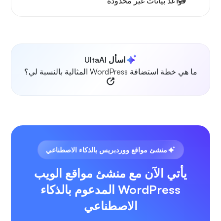
قواعد بيانات غير محدودة
اسأل UltaAI
ما هي خطة استضافة WordPress المثالية بالنسبة لي؟
منشئ مواقع ووردبريس بالذكاء الاصطناعي
يأتي الآن مع منشئ مواقع الويب
WordPress المدعوم بالذكاء
الاصطناعي