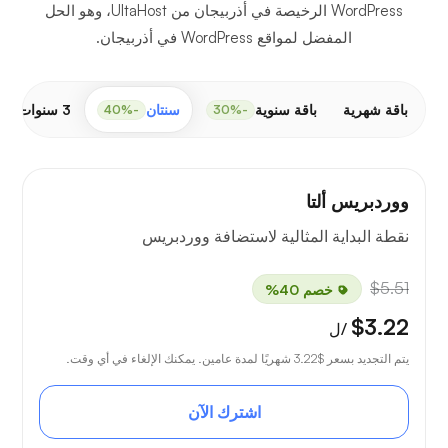
WordPress الرخيصة في أذربيجان من UltaHost، وهو الحل
المفضل لمواقع WordPress في أذربيجان.
باقة شهرية
باقة سنوية
سنتان
3 سنوات
-50%
-40%
-30%
ووردبريس ألتا
نقطة البداية المثالية لاستضافة ووردبريس
$5.51
خصم 40%
$3.22
/ل
يتم التجديد بسعر
$3.22
شهريًا لمدة عامين. يمكنك الإلغاء في أي وقت.
اشترك الآن