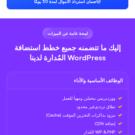
ضمان استرداد الأموال لمدة 30 يومًا
لمحة عامة عن الميزات
إليك ما تتضمنه جميع خطط استضافة
WordPress المُدارة لدينا
الوظائف الأساسية والأداء
ووردبريس محسّن ومهيأ للعمل
نطاق ترددي
غير محدود
مزود بذاكرات التخزين المؤقت (Cache)
إضافة CDN
WP & PHP المُدار