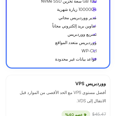
100 GB
سعة تخزين NVMe SSD
~100000
زيارة شهرية
مدير ووردبريس مجاني
عناوين بريد إلكتروني مجاناً
تسريع ووردبريس
ووردبريس متعدد المواقع
WP-CLI
قواعد بيانات غير محدودة
ووردبريس VPS
أفضل مستوى VPS مع الحد الأقصى من الموارد قبل
الانتقال إلى VDS.
$45.47
خصم 40%