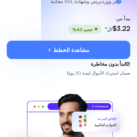
مدير ووردبريس وشهادة SSL مجانية
يبدأ من
$3.22
/ل*
خصم 40%
مشاهدة الخطط
ابدأ بدون مخاطرة
ضمان استرداد الأموال لمدة 30 يومًا
فائق السرعة
الخوادم العالمية