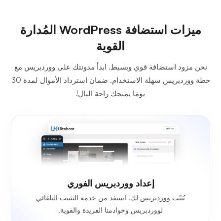
ميزات استضافة WordPress المُدارة
القوية
نحن مزود استضافة قوي وبسيط. ابدأ مدونتك على ووردبريس مع
خطة ووردبريس سهلة الاستخدام. ضمان استرداد الأموال لمدة 30
يومًا يمنحك راحة البال!
إعداد ووردبريس الفوري
نُثبّت ووردبريس لك! استفد من خدمة التثبيت التلقائي
لووردبريس وخوادمنا الفريدة والقوية.