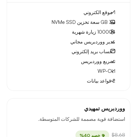
1 موقع الكتروني
30 GB
سعة تخزين NVMe SSD
~10000
زيارة شهرية
مدير ووردبريس مجاني
1
حساب بريد إلكتروني
تسريع ووردبريس
WP-CLI
2 قواعد بيانات
ووردبريس تمهيدي
استضافة قوية مصممة للشركات المتوسطة.
$8.68
خصم 40%