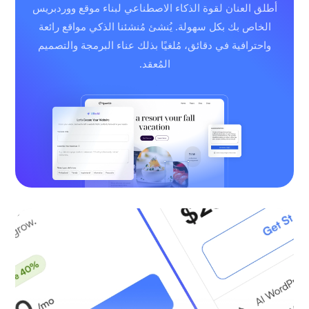
أطلق العنان لقوة الذكاء الاصطناعي لبناء موقع ووردبريس
الخاص بك بكل سهولة. يُنشئ مُنشئنا الذكي مواقع رائعة
واحترافية في دقائق، مُلغيًا بذلك عناء البرمجة والتصميم
المُعقد.