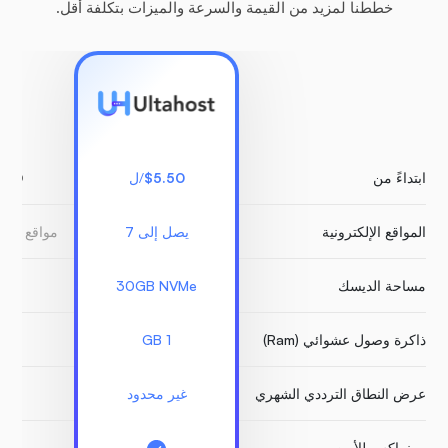
خططنا لمزيد من القيمة والسرعة والميزات بتكلفة أقل.
ابتداءً من
$5.50
/ل
.00
المواقع الإلكترونية
يصل إلى 7
مواقع ويب
مساحة الديسك
30GB NVMe
GB
ذاكرة وصول عشوائي (Ram)
1 GB
1 GB
عرض النطاق الترددي الشهري
غير محدود
غير 
مونراكس للأمن