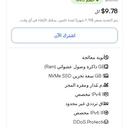
$9.78
/ل
يتم التجديد بسعر
$9.78
شهريًا لمدة عامين. يمكنك الإلغاء في أي وقت.
اشترك الآن
2
أنوية معالجة
2 GB
ذاكرة وصول عشوائي (Ram)
50 GB
سعة تخزين NVMe SSD
خادم مُدار ومقره المجر
1 IPv4
IP مخصص
نطاق ترددي
غير محدود
6 IPv6
IP مخصص
DDoS Protection