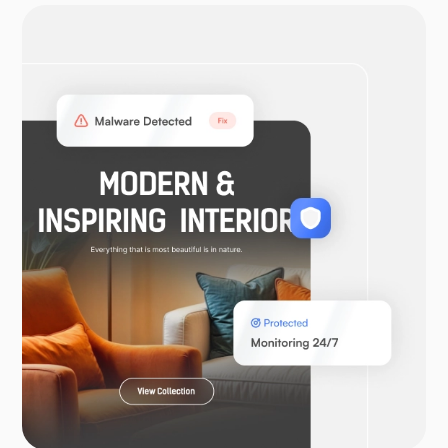
أوبن في بي إن
ووكومرس
لارافيل