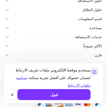
حلول الاستضافة
حلول النطاق
قسم المعلومات
مساعدة
خدمات الاستضافة
الأكثر شيوعاً
قارن
منشورات تعليمية
يستخدم موقعنا الإلكتروني ملفات تعريف الارتباط
لضمان حصولك على أفضل تجربة ممكنة.
سياسة
من نحن
سياسة استرداد الأموال
الشروط والأحكام
سياسة الخصوصية
قانوني
خريطة الموقع
ملفات الارتباط
قبول
©2026 UltaHost - جميع الحقوق محفوظة