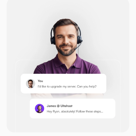
دروبال
أوبن كارت
بريستاشوب
نيكست كلاود