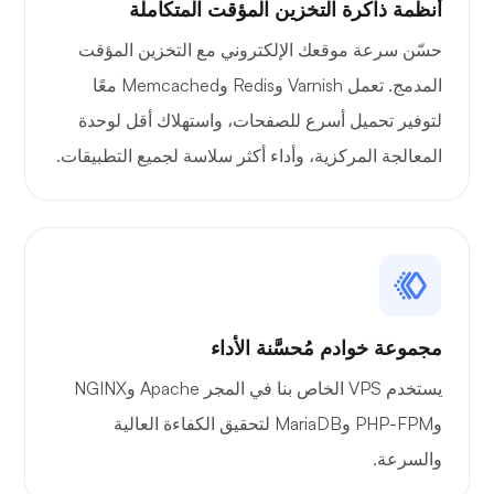
أنظمة ذاكرة التخزين المؤقت المتكاملة
حسّن سرعة موقعك الإلكتروني مع التخزين المؤقت
الأشعة السينية
المدمج. تعمل Varnish وRedis وMemcached معًا
لتوفير تحميل أسرع للصفحات، واستهلاك أقل لوحدة
المعالجة المركزية، وأداء أكثر سلاسة لجميع التطبيقات.
يتعجب
مجموعة خوادم مُحسَّنة الأداء
بلاي تيوب
يستخدم VPS الخاص بنا في المجر Apache وNGINX
وPHP-FPM وMariaDB لتحقيق الكفاءة العالية
والسرعة.