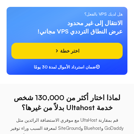
هل لديك VPS بالفعل؟
الانتقال إلى غير محدود
عرض النطاق الترددي VPS مجاني!
اختر خطة
ضمان استرداد الأموال لمدة 30 يومًا
لماذا اختار أكثر من 130,000 شخص
خدمة Ultahost بدلاً من غيرها؟
قم بمقارنة UltaHost مع موفري الاستضافة الرائدين مثل
GoDaddy وBluehost وSiteGround لمعرفة السبب وراء توفير