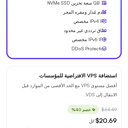
75 GB
سعة تخزين NVMe SSD
خادم مُدار ومقره المجر
1 IPv4
IP مخصص
نطاق ترددي
غير محدود
8 IPv6
IP مخصص
DDoS Protection
استضافة VPS الافتراضية للمؤسسات
أفضل مستوى VPS مع الحد الأقصى من الموارد قبل
الانتقال إلى VDS.
$34.49
خصم 40%
$20.69
/ل