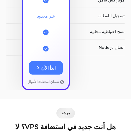
تسجيل اللقطات
مد
غير محدود
نسخ احتياطية مجانية
اتصال Node.js
ابدأ الآن
ضمان استعادة الأموال
مرشد
هل أنت جديد في استضافة VPS؟ لا