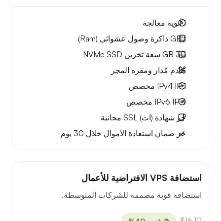
1
أنوية معالجة
1 GB
ذاكرة وصول عشوائي (Ram)
30 GB
سعة تخزين NVMe SSD
خادم مُدار ومقره المجر
1 IPv4
IP مخصص
4 IPv6
IP مخصص
حر
شهادة (ات) SSL مجانية
حر
ضمان استعادة الأموال
خلال 30 يوم
استضافة VPS الافتراضية للأعمال
استضافة قوية مصممة للشركات المتوسطة.
$16.10
خصم 40%