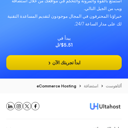
استمتع بالقوة والمرونة والتحكم في مواقعك من خلال استضافة
ويب من الجيل التالي.
خبراؤنا المحترفون في المجال موجودون لتقديم المساعدة التقنية
لك على مدار الساعة 24/7.
يبدأ في
$5.51
/ل
ابدأ تجربتك الآن
ألتاهوست
استضافة
eCommerce Hosting