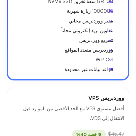
100 GB
سعة تخزين NVMe SSD
~100000
زيارة شهرية
مدير ووردبريس مجاني
عناوين بريد إلكتروني مجاناً
تسريع ووردبريس
ووردبريس متعدد المواقع
WP-CLI
قواعد بيانات غير محدودة
ووردبريس VPS
أفضل مستوى VPS مع الحد الأقصى من الموارد قبل
الانتقال إلى VDS.
$45.47
خصم 40%