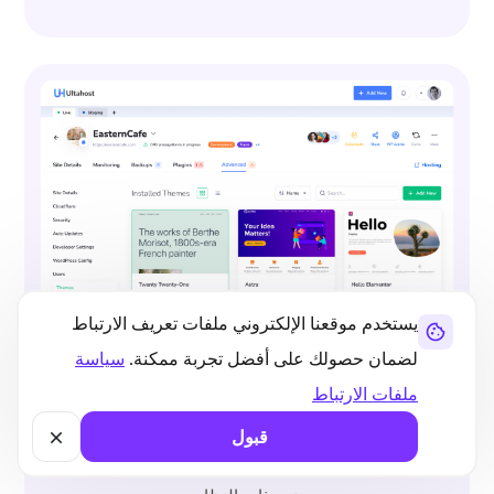
يستخدم موقعنا الإلكتروني ملفات تعريف الارتباط
لضمان حصولك على أفضل تجربة ممكنة.
سياسة
السمات المميزة وأدوات النسخ
الاحتياطي
ملفات الارتباط
اختر من بين أكثر من 500 قالب WordPress، وقم
قبول
بتنشيطها، وإنشاء نسخ احتياطية، وإدارة ترقيات