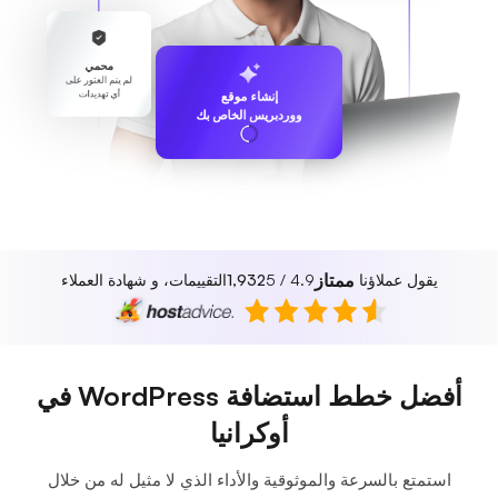
محمي
لم يتم العثور على
أي تهديدات
إنشاء موقع
ووردبريس الخاص بك
ممتاز
يقول عملاؤنا
4.9 / 5
1,932
التقييمات، و شهادة العملاء
أفضل خطط استضافة WordPress في
أوكرانيا
استمتع بالسرعة والموثوقية والأداء الذي لا مثيل له من خلال