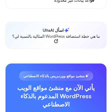
قواعد بيانات غير محدودة
اسأل UltaAI
ما هي خطة استضافة WordPress المثالية بالنسبة لي؟
منشئ مواقع ووردبريس بالذكاء الاصطناعي
يأتي الآن مع منشئ مواقع الويب
WordPress المدعوم بالذكاء
الاصطناعي