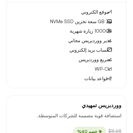
1 موقع الكتروني
30 GB
سعة تخزين NVMe SSD
~10000
زيارة شهرية
مدير ووردبريس مجاني
1
حساب بريد إلكتروني
تسريع ووردبريس
WP-CLI
2 قواعد بيانات
ووردبريس تمهيدي
استضافة قوية مصممة للشركات المتوسطة.
$8.68
خصم 40%