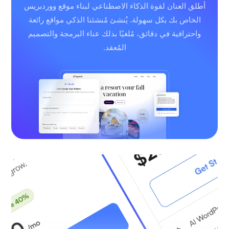
أطلق العنان لقوة الذكاء الاصطناعي لبناء موقع ووردبريس
الخاص بك بكل سهولة. يُنشئ مُنشئنا الذكي مواقع رائعة
واحترافية في دقائق، مُلغيًا بذلك عناء البرمجة والتصميم
المُعقد.