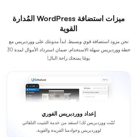
ميزات استضافة WordPress المُدارة
القوية
نحن مزود استضافة قوي وبسيط. ابدأ مدونتك على ووردبريس مع
خطة ووردبريس سهلة الاستخدام. ضمان استرداد الأموال لمدة 30
يومًا يمنحك راحة البال!
إعداد ووردبريس الفوري
نُثبّت ووردبريس لك! استفد من خدمة التثبيت التلقائي
لووردبريس وخوادمنا الفريدة والقوية.