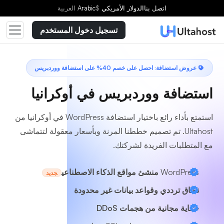
اختر خطة
اتصل بنا
الدولار الأمريكي
$
Arabic
العربية
تسجيل دخول المستخدم
عروض استضافة: احصل على خصم 40% على استضافة ووردبريس
استضافة ووردبريس في أوكرانيا
استمتع بأداء رائع باختيار استضافة WordPress في أوكرانيا من
Ultahost. تم تصميم خططنا المرنة وبأسعار معقولة لتتماشى
مع المتطلبات الفريدة لشركتك.
WordPress
منشئ مواقع الذكاء الاصطناعي
جديد
نطاق ترددي وقواعد بيانات غير محدودة
حماية مجانية من هجمات DDoS