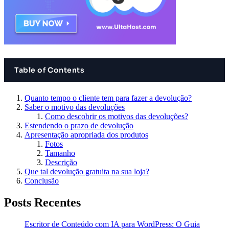
Table of Contents
Quanto tempo o cliente tem para fazer a devolução?
Saber o motivo das devoluções
Como descobrir os motivos das devoluções?
Estendendo o prazo de devolução
Apresentação apropriada dos produtos
Fotos
Tamanho
Descrição
Que tal devolução gratuita na sua loja?
Conclusão
Posts Recentes
Escritor de Conteúdo com IA para WordPress: O Guia