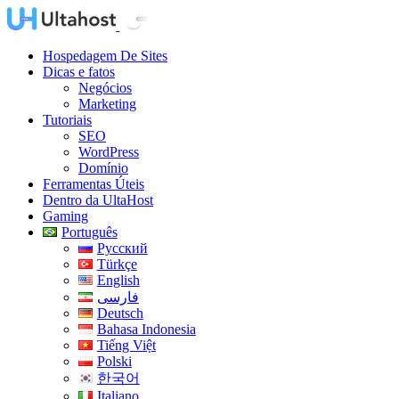
Hospedagem De Sites
Dicas e fatos
Negócios
Marketing
Tutoriais
SEO
WordPress
Domínio
Ferramentas Úteis
Dentro da UltaHost
Gaming
Português
Русский
Türkçe
English
فارسی
Deutsch
Bahasa Indonesia
Tiếng Việt
Polski
한국어
Italiano