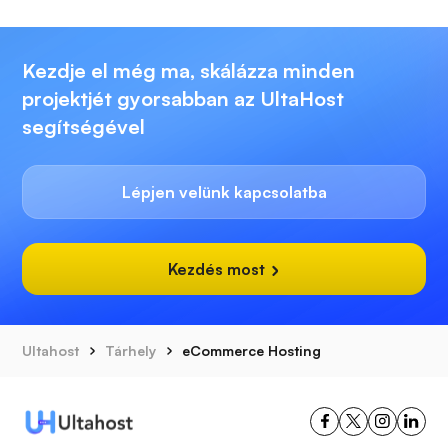
Kezdje el még ma, skálázza minden
projektjét gyorsabban az UltaHost
segítségével
Lépjen velünk kapcsolatba
Kezdés most
Ultahost
Tárhely
eCommerce Hosting