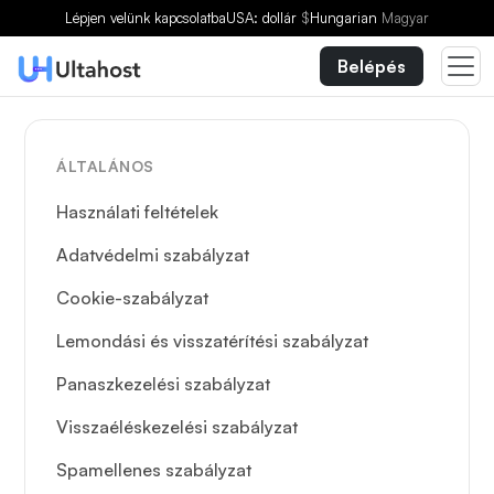
Lépjen velünk kapcsolatba
USA: dollár
$
Hungarian
Magyar
Belépés
ÁLTALÁNOS
Használati feltételek
Adatvédelmi szabályzat
Cookie-szabályzat
Lemondási és visszatérítési szabályzat
Panaszkezelési szabályzat
Visszaéléskezelési szabályzat
Spamellenes szabályzat