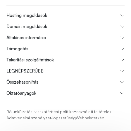
Hosting megoldások
Domain megoldások
Általános információ
Támogatás
Takarítási szolgáltatások
LEGNÉPSZERŰBB
Összehasonlítás
Oktatóanyagok
Rólunk
Fizetési visszatérítési politika
Használati feltételek
Adatvédelmi szabályzat
Jogszerűség
Webhelytérkép