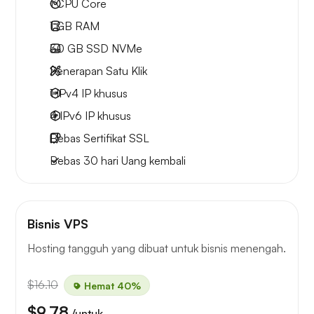
1
CPU Core
1 GB
RAM
30 GB
SSD NVMe
Penerapan Satu Klik
1 IPv4
IP khusus
4 IPv6
IP khusus
Bebas
Sertifikat SSL
Bebas
30 hari
Uang kembali
Bisnis VPS
Hosting tangguh yang dibuat untuk bisnis menengah.
$16.10
Hemat 40%
$9.78
/untuk