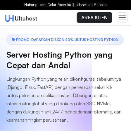
Pilih Paket
Hubungi kami
Dolar Amerika
$
Indonesian
Bahasa
AREA KLIEN
PROMO: DAPATKAN DISKON 40% UNTUK HOSTING PYTHON
Server Hosting Python yang
Cepat dan Andal
Lingkungan Python yang telah dikonfigurasi sebelumnya
(Django, Flask, FastAPI) dengan penerapan sekali klik
untuk peluncuran aplikasi instan. Dibangun di atas
infrastruktur global yang didukung oleh SSD NVMe,
dengan dukungan ahli 24/7, pencadangan otomatis, dan
keamanan tingkat perusahaan.