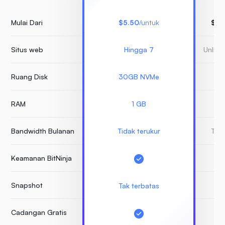
Mulai Dari
$5.50
/untuk
$15
Situs web
Hingga 7
Unlimi
Ruang Disk
30GB NVMe
RAM
1 GB
Bandwidth Bulanan
Tidak terukur
Tida
Keamanan BitNinja
Snapshot
B
Tak terbatas
Cadangan Gratis