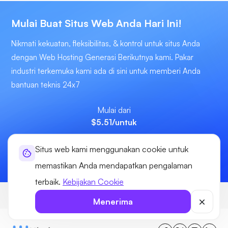
Mulai Buat Situs Web Anda Hari Ini!
Nikmati kekuatan, fleksibilitas, & kontrol untuk situs Anda
dengan Web Hosting Generasi Berikutnya kami. Pakar
industri terkemuka kami ada di sini untuk memberi Anda
bantuan teknis 24x7
Mulai dari
$5.51
/untuk
Situs web kami menggunakan cookie untuk
Mulai sekarang
memastikan Anda mendapatkan pengalaman
terbaik.
Kebijakan Cookie
Ultahost
Hosting
eCommerce Hosting
Menerima