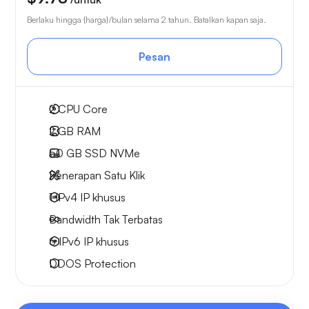
Berlaku hingga {harga}/bulan selama 2 tahun. Batalkan kapan saja.
Pesan
2
CPU Core
2 GB
RAM
50 GB
SSD NVMe
Penerapan Satu Klik
1 IPv4
IP khusus
Bandwidth Tak Terbatas
6 IPv6
IP khusus
DDOS Protection