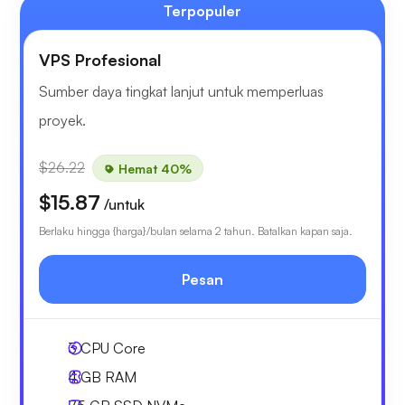
Terpopuler
VPS Profesional
Sumber daya tingkat lanjut untuk memperluas
proyek.
$26.22
Hemat 40%
$15.87
/untuk
Berlaku hingga {harga}/bulan selama 2 tahun. Batalkan kapan saja.
Pesan
3
CPU Core
4 GB
RAM