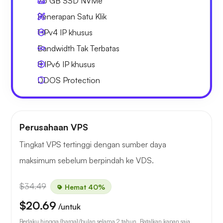
75 GB
SSD NVMe
Penerapan Satu Klik
1 IPv4
IP khusus
Bandwidth Tak Terbatas
8 IPv6
IP khusus
DDOS Protection
Perusahaan VPS
Tingkat VPS tertinggi dengan sumber daya
maksimum sebelum berpindah ke VDS.
$34.49
Hemat 40%
$20.69
/untuk
Berlaku hingga {harga}/bulan selama 2 tahun. Batalkan kapan saja.