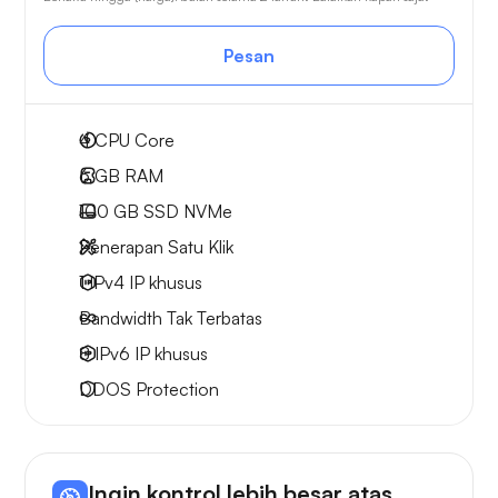
Pesan
4
CPU Core
6 GB
RAM
100 GB
SSD NVMe
Penerapan Satu Klik
1 IPv4
IP khusus
Bandwidth Tak Terbatas
8 IPv6
IP khusus
DDOS Protection
Ingin kontrol lebih besar atas