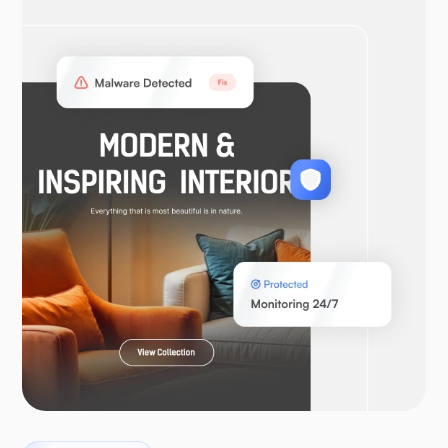
VPN terbuka
WooCommerce
Bahasa Pemrograman Laravel