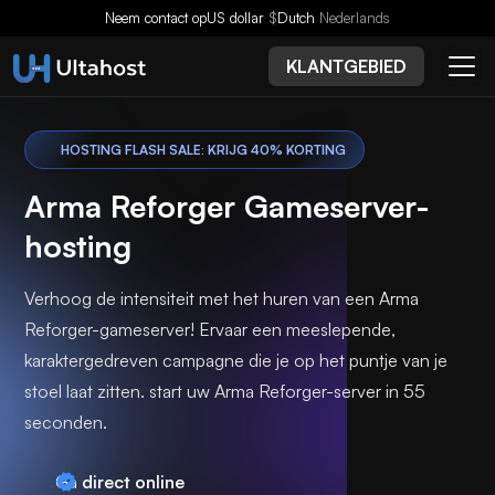
Neem contact op
US dollar
$
Dutch
Nederlands
KLANTGEBIED
HOSTING FLASH SALE: KRIJG 40% KORTING
Arma Reforger Gameserver-
hosting
Verhoog de intensiteit met het huren van een Arma
Reforger-gameserver! Ervaar een meeslepende,
karaktergedreven campagne die je op het puntje van je
stoel laat zitten. start uw Arma Reforger-server in 55
seconden.
Ga
direct online