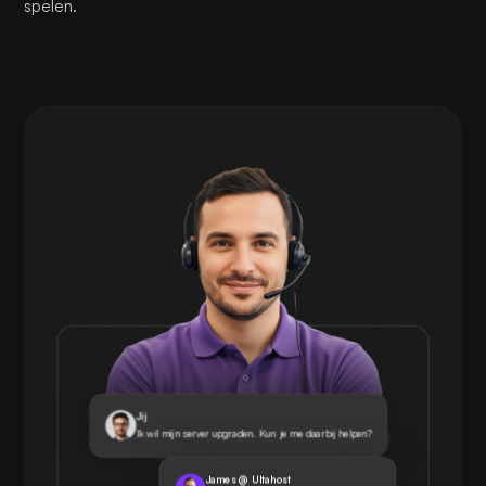
spelen.
Jij
Ik wil mijn server upgraden. Kun je me daarbij helpen?
James @ Ultahost