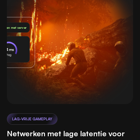
bonden met server
24 ms
Ping
LAG-VRIJE GAMEPLAY
Netwerken met lage latentie voor