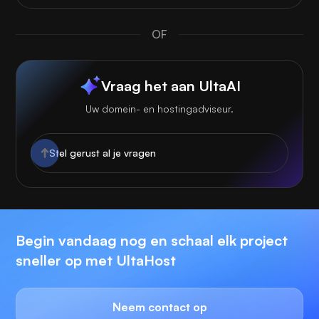
OF
Vraag het aan UltaAI
Uw domein- en hostingadviseur.
Begin vandaag nog en schaal elk project
sneller op met UltaHost
Neem contact op