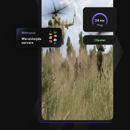
24 ms
Ping
Ultrasnel
Wereldwijde
Spelen
servers