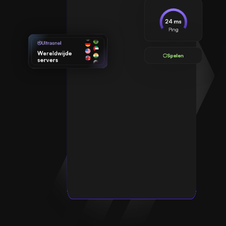
24 ms
Ping
Ultrasnel
Wereldwijde
Spelen
servers