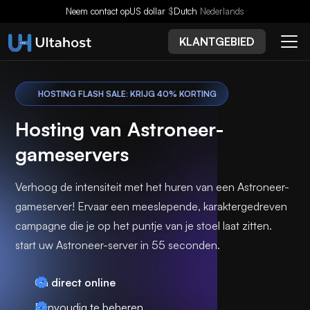
Neem contact op
US dollar
$
Dutch
Nederlands
KLANTGEBIED
HOSTING FLASH SALE: KRIJG 40% KORTING
Hosting van Astroneer-
gameservers
Verhoog de intensiteit met het huren van een Astroneer-
gameserver! Ervaar een meeslepende, karaktergedreven
campagne die je op het puntje van je stoel laat zitten.
start uw Astroneer-server in 55 seconden.
Ga
direct online
Eenvoudig te beheren