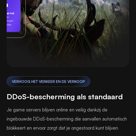
eschermd
Geen
edreigingen
gevonden
Spelen
VERHOOG HET VERKEER EN DE VERKOOP
DDoS-bescherming als standaard
Je game servers blijven online en veilig dankzij de
ingebouwde DDoS-bescherming die aanvallen automatisch
blokkeert en ervoor zorgt dat je ongestoord kunt blijven