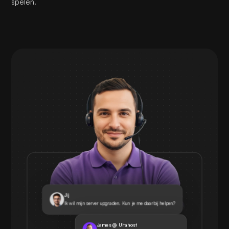
spelen.
Jij
Ik wil mijn server upgraden. Kun je me daarbij helpen?
James @ Ultahost