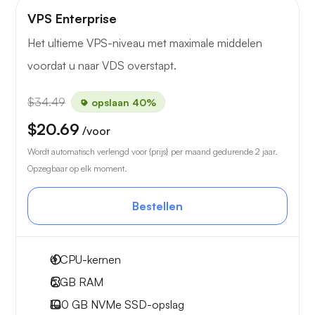
VPS Enterprise
Het ultieme VPS-niveau met maximale middelen
voordat u naar VDS overstapt.
$34.49
opslaan 40%
$20.69
/voor
Wordt automatisch verlengd voor {prijs} per maand gedurende 2 jaar.
Opzegbaar op elk moment.
Bestellen
4
CPU-kernen
6 GB
RAM
100 GB
NVMe SSD-opslag