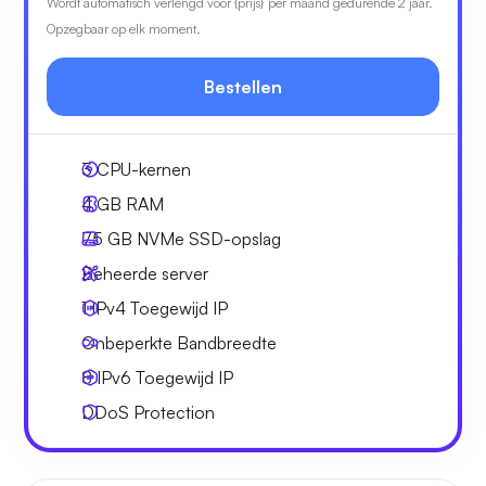
Wordt automatisch verlengd voor {prijs} per maand gedurende 2 jaar.
Opzegbaar op elk moment.
Bestellen
3
CPU-kernen
4 GB
RAM
75 GB
NVMe SSD-opslag
Beheerde server
1 IPv4
Toegewijd IP
Onbeperkte
Bandbreedte
8 IPv6
Toegewijd IP
DDoS Protection