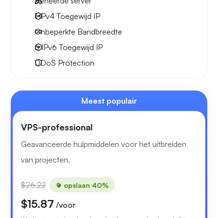
Beheerde server
1 IPv4
Toegewijd IP
Onbeperkte
Bandbreedte
6 IPv6
Toegewijd IP
DDoS Protection
Meest populair
VPS-professional
Geavanceerde hulpmiddelen voor het uitbreiden
van projecten.
$26.22
opslaan 40%
$15.87
/voor