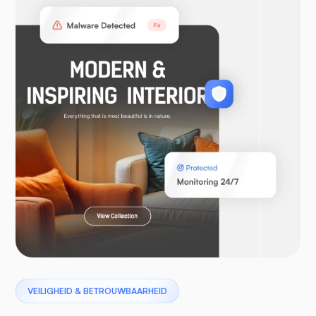
WooCommerce
Laravel
Pterodactyl
VEILIGHEID & BETROUWBAARHEID