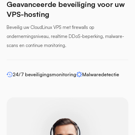
Geavanceerde beveiliging voor uw
VPS-hosting
Beveilig uw CloudLinux VPS met firewalls op
bufferpanelen
ondernemingsniveau, realtime DDoS-beperking, malware-
scans en continue monitoring.
WP-extendify
24/7 beveiligingsmonitoring
Malwaredetectie
Drupal