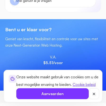
Bent u er klaar voor?
Geniet van kracht, flexibiliteit en controle voor uw sites met
onze Next-Generation Web Hosting.
V.A.
$5.51
/voor
Onze website maakt gebruik van cookies om u de
Begin nu
best mogelijke ervaring te bieden.
Cookie beleid
Aanvaarden
Ultahost
Hosting
eCommerce Hosting