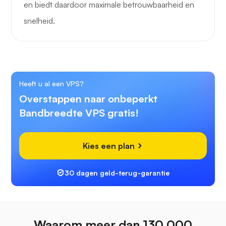
en biedt daardoor maximale betrouwbaarheid en
snelheid.
Heeft u al een VPS?
Overstappen naar onbeperkt
Bandbreedte VPS gratis!
Kies een plan
30 dagen geld-terug-garantie
Waarom meer dan 130.000