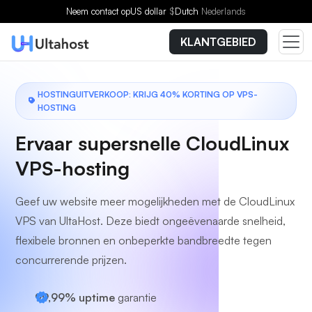
Kies een plan
Neem contact op
US dollar
$
Dutch
Nederlands
KLANTGEBIED
HOSTINGUITVERKOOP: KRIJG 40% KORTING OP VPS-
HOSTING
Ervaar supersnelle CloudLinux
VPS-hosting
Geef uw website meer mogelijkheden met de CloudLinux
VPS van UltaHost. Deze biedt ongeëvenaarde snelheid,
flexibele bronnen en onbeperkte bandbreedte tegen
concurrerende prijzen.
99,99% uptime
garantie