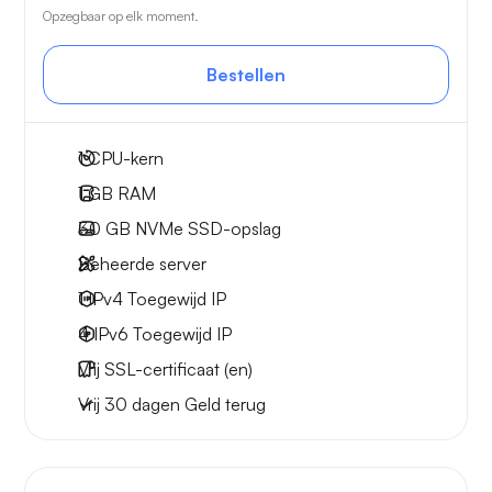
Opzegbaar op elk moment.
Bestellen
1
CPU-kern
1 GB
RAM
30 GB
NVMe SSD-opslag
Beheerde server
1 IPv4
Toegewijd IP
4 IPv6
Toegewijd IP
Vrij
SSL-certificaat (en)
Vrij
30 dagen
Geld terug