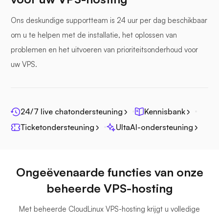
Zeebestand
Ons deskundige supportteam is 24 uur per dag beschikbaar
om u te helpen met de installatie, het oplossen van
problemen en het uitvoeren van prioriteitsonderhoud voor
uw VPS.
Fotoprisma
24/7 live chatondersteuning
Kennisbank
Ticketondersteuning
UltaAI-ondersteuning
Jitsi
Ongeëvenaarde functies van onze
beheerde VPS-hosting
Met beheerde CloudLinux VPS-hosting krijgt u volledige
Plex