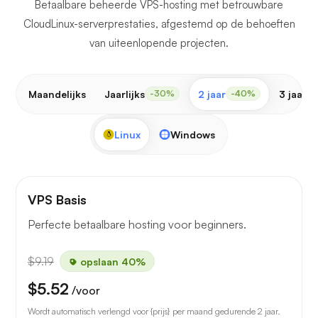
Betaalbare beheerde VPS-hosting met betrouwbare
CloudLinux-serverprestaties, afgestemd op de behoeften
van uiteenlopende projecten.
Maandelijks
Jaarlijks
2 jaar
3 jaar
-30%
-40%
-
Linux
Windows
VPS Basis
Perfecte betaalbare hosting voor beginners.
$9.19
opslaan 40%
$5.52
/voor
Wordt automatisch verlengd voor {prijs} per maand gedurende 2 jaar.