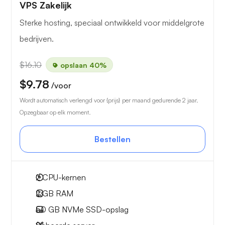
VPS Zakelijk
Sterke hosting, speciaal ontwikkeld voor middelgrote
bedrijven.
$16.10
opslaan 40%
$9.78
/voor
Wordt automatisch verlengd voor {prijs} per maand gedurende 2 jaar.
Opzegbaar op elk moment.
Bestellen
2
CPU-kernen
2 GB
RAM
50 GB
NVMe SSD-opslag