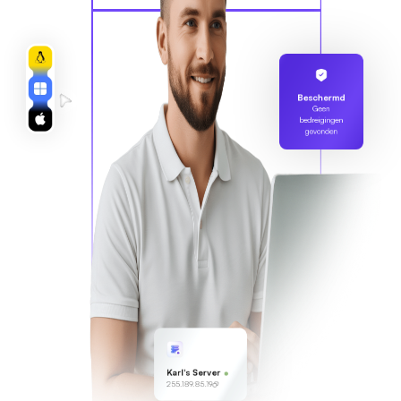
Beschermd
Geen
bedreigingen
gevonden
Karl's Server
255.189.85.19