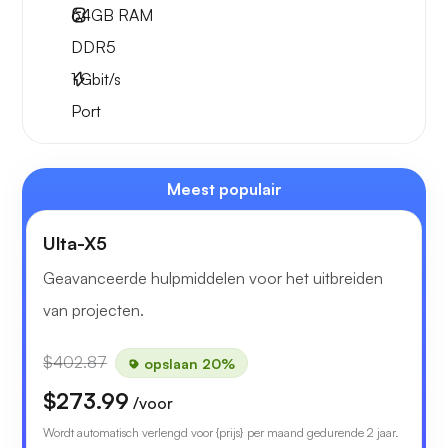
64GB
RAM
DDR5
1
Gbit/s
Port
Meest populair
Ulta-X5
Geavanceerde hulpmiddelen voor het uitbreiden
van projecten.
$402.87
opslaan 20%
$273.99
/voor
Wordt automatisch verlengd voor {prijs} per maand gedurende 2 jaar.