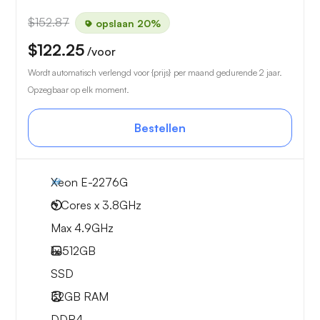
$152.87
opslaan 20%
$122.25
/voor
Wordt automatisch verlengd voor {prijs} per maand gedurende 2 jaar.
Opzegbaar op elk moment.
Bestellen
Xeon E-2276G
6 Cores x 3.8GHz
Max 4.9GHz
1x
512GB
SSD
32GB
RAM
DDR4