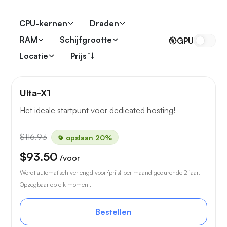
CPU-kernen
Draden
RAM
Schijfgrootte
GPU
Locatie
Prijs
Ulta-X1
Het ideale startpunt voor dedicated hosting!
$116.93
opslaan 20%
$93.50
/voor
Wordt automatisch verlengd voor {prijs} per maand gedurende 2 jaar.
Opzegbaar op elk moment.
Bestellen