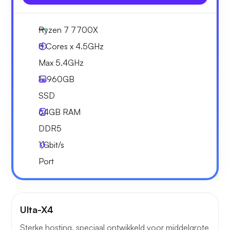
Ryzen 7 7700X
8 Cores x 4.5GHz
Max 5.4GHz
1x
960GB
SSD
64GB
RAM
DDR5
1
Gbit/s
Port
Ulta-X4
Sterke hosting, speciaal ontwikkeld voor middelgrote