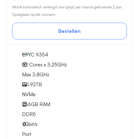
Wordt automatisch verlengd voor {prijs} per maand gedurende 2 jaar.
Opzegbaar op elk moment.
Bestellen
EPYC 9354
32 Cores x 3.25GHz
Max 3.8GHz
2x
1.92TB
NVMe
256GB
RAM
DDR5
1
Gbit/s
Port