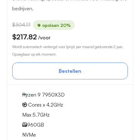
bedrijven.
$304.17
opslaan 20%
$217.82
/voor
Wordt automatisch verlengd voor {prijs} per maand gedurende 2 jaar.
Opzegbaar op elk moment.
Bestellen
Ryzen 9 7950X3D
16 Cores x 4.2GHz
Max 5.7GHz
2x
960GB
NVMe