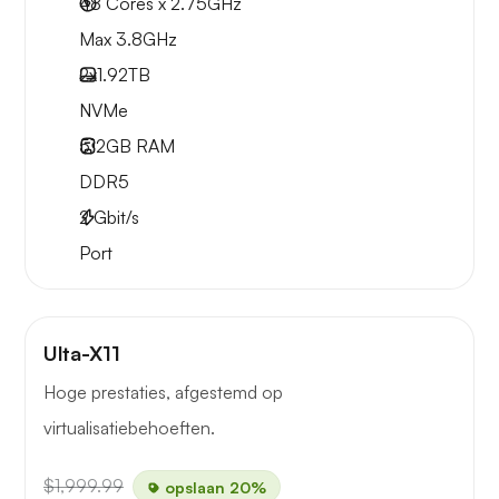
48 Cores x 2.75GHz
Max 3.8GHz
2x
1.92TB
NVMe
512GB
RAM
DDR5
2
Gbit/s
Port
Ulta-X11
Hoge prestaties, afgestemd op
virtualisatiebehoeften.
$1,999.99
opslaan 20%