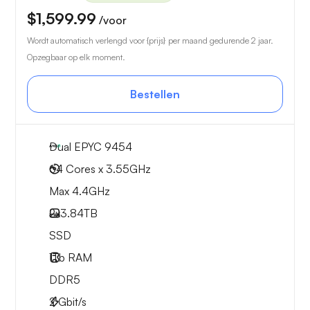
$1,599.99
/voor
Wordt automatisch verlengd voor {prijs} per maand gedurende 2 jaar.
Opzegbaar op elk moment.
Bestellen
Dual EPYC 9454
64 Cores x 3.55GHz
Max 4.4GHz
2x
3.84TB
SSD
1Tb
RAM
DDR5
2
Gbit/s