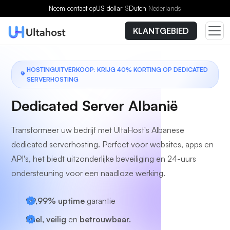
Kies een plan
Neem contact op
US dollar
$
Dutch
Nederlands
KLANTGEBIED
HOSTINGUITVERKOOP: KRIJG 40% KORTING OP DEDICATED
SERVERHOSTING
Dedicated Server Albanië
Transformeer uw bedrijf met UltaHost's Albanese
dedicated serverhosting. Perfect voor websites, apps en
API's, het biedt uitzonderlijke beveiliging en 24-uurs
ondersteuning voor een naadloze werking.
99,99% uptime
garantie
Snel, veilig
en
betrouwbaar.