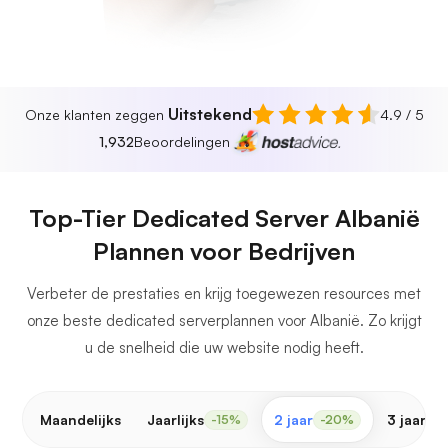
Uitstekend
Onze klanten zeggen
4.9 / 5
1,932
Beoordelingen
Top-Tier Dedicated Server Albanië
Plannen voor Bedrijven
Verbeter de prestaties en krijg toegewezen resources met
onze beste dedicated serverplannen voor Albanië. Zo krijgt
u de snelheid die uw website nodig heeft.
Maandelijks
Jaarlijks
2 jaar
3 jaar
-15%
-20%
-