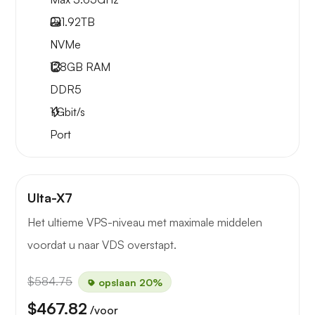
2x
1.92TB
NVMe
128GB
RAM
DDR5
1
Gbit/s
Port
Ulta-X7
Het ultieme VPS-niveau met maximale middelen
voordat u naar VDS overstapt.
$584.75
opslaan 20%
$467.82
/voor