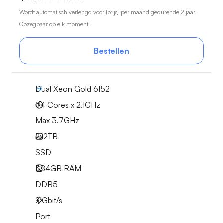
Wordt automatisch verlengd voor {prijs} per maand gedurende 2 jaar.
Opzegbaar op elk moment.
Bestellen
Dual Xeon Gold 6152
44 Cores x 2.1GHz
Max 3.7GHz
2x
2TB
SSD
384GB
RAM
DDR5
2
Gbit/s
Port