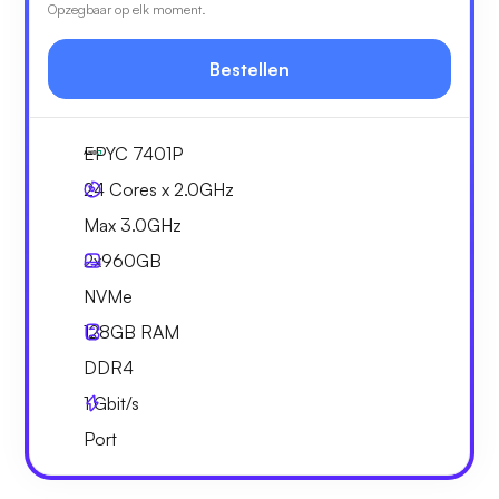
Opzegbaar op elk moment.
Bestellen
EPYC 7401P
24 Cores x 2.0GHz
Max 3.0GHz
2x
960GB
NVMe
128GB
RAM
DDR4
1
Gbit/s
Port