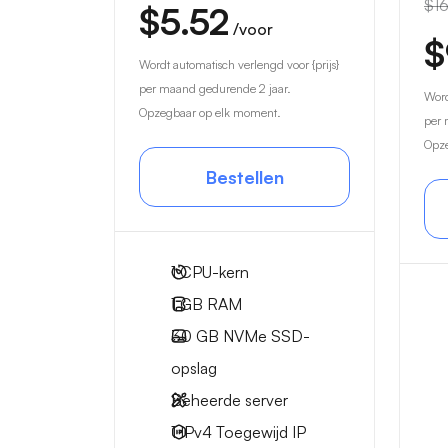
$16
$5.52
/voor
$
Wordt automatisch verlengd voor {prijs}
per maand gedurende 2 jaar.
Word
Opzegbaar op elk moment.
per 
Opze
Bestellen
1
CPU-kern
1 GB
RAM
30 GB
NVMe SSD-
opslag
Beheerde server
1 IPv4
Toegewijd IP