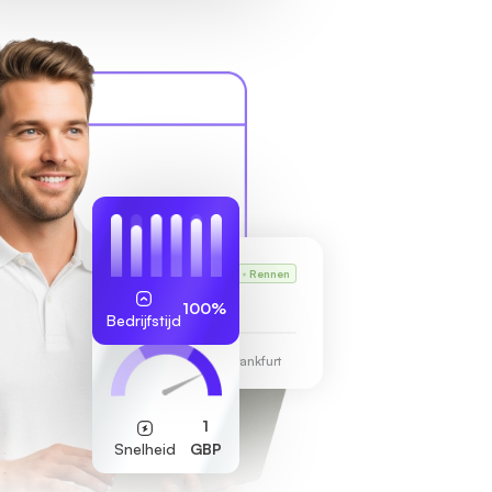
Karl's VPS
Rennen
255.189.85.19
100%
Bedrijfstijd
Datacentrum Frankfurt
1
Snelheid
GBP