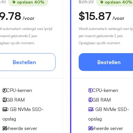
.10
$26.22
opslaan 40%
opslaan 40%
9.78
$15.87
/voor
/voor
t automatisch verlengd voor {prijs}
Wordt automatisch verlengd voor {pr
maand gedurende 2 jaar.
per maand gedurende 2 jaar.
gbaar op elk moment.
Opzegbaar op elk moment.
Bestellen
Bestellen
2
CPU-kernen
3
CPU-kernen
2 GB
RAM
4 GB
RAM
50 GB
NVMe SSD-
75 GB
NVMe SSD-
opslag
opslag
Beheerde server
Beheerde server