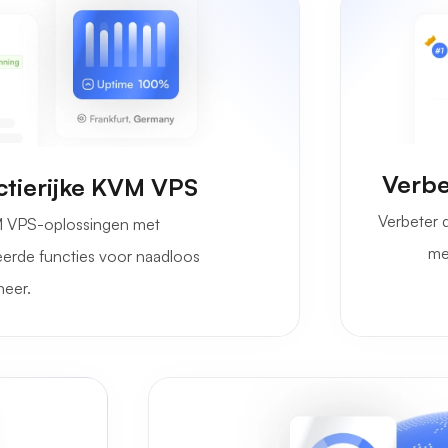
Verb
ctierijke KVM VPS
Verbeter 
M VPS-oplossingen met
me
erde functies voor naadloos
heer.