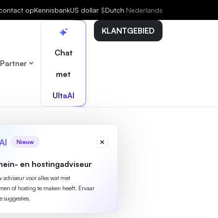
contact op
Kennisbank
US dollar
$
Dutch
Nederlands
KLANTGEBIED
Chat
Partner
met
UltaAI
AI
Nieuw
ein- en hostingadviseur
w adviseur voor alles wat met
n of hosting te maken heeft. Ervaar
e suggesties.