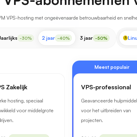
M VPS-hosting met ongeëvenaarde betrouwbaarheid en snelhei
Jaarlijks
2 jaar
3 jaar
Lin
-30%
-40%
-50%
Meest populair
S Zakelijk
VPS-professional
rke hosting, speciaal
Geavanceerde hulpmidde
wikkeld voor middelgrote
voor het uitbreiden van
rijven.
projecten.