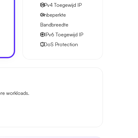
1 IPv4
Toegewijd IP
Onbeperkte
Bandbreedte
8 IPv6
Toegewijd IP
DDoS Protection
re workloads.