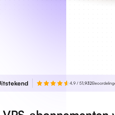
itstekend
4.9 / 5
1,932
Beoordeling
 VPS-abonnementen vo