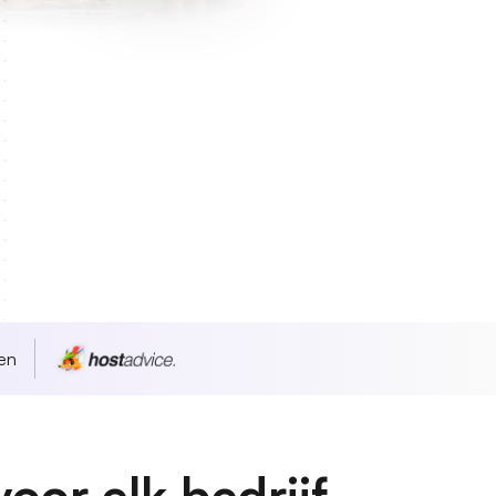
en
or elk bedrijf