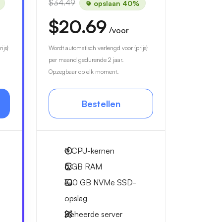
$34.49
opslaan 40%
$20.69
/voor
ijs}
Wordt automatisch verlengd voor {prijs}
per maand gedurende 2 jaar.
Opzegbaar op elk moment.
Bestellen
4
CPU-kernen
6 GB
RAM
100 GB
NVMe SSD-
opslag
Beheerde server