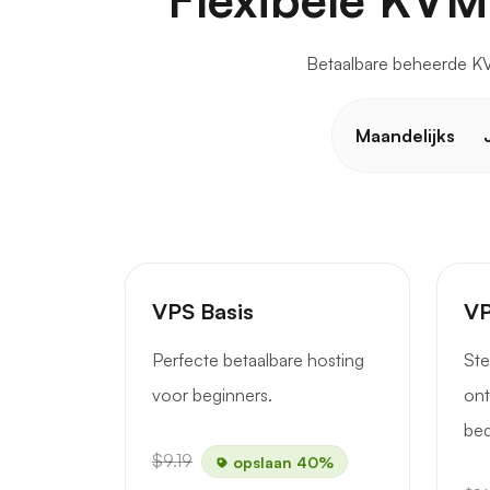
Betaalbare beheerde KV
Maandelijks
VPS Basis
VP
Perfecte betaalbare hosting
Ste
voor beginners.
ont
bed
$9.19
opslaan 40%