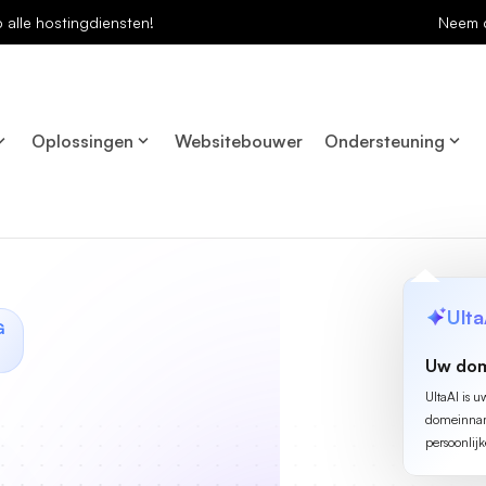
p alle hostingdiensten!
Neem 
Oplossingen
Websitebouwer
Ondersteuning
Ulta
G
Uw dom
UltaAI is u
domeinname
persoonlijk