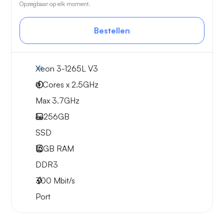
Opzegbaar op elk moment.
Bestellen
Xeon 3-1265L V3
4 Cores x 2.5GHz
Max 3.7GHz
1x
256GB
SSD
16GB
RAM
DDR3
300
Mbit/s
Port