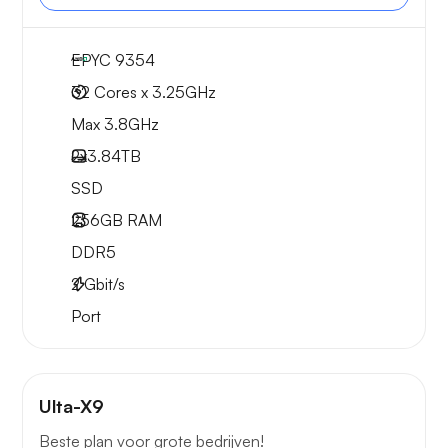
EPYC 9354
32 Cores x 3.25GHz
Max 3.8GHz
2x
3.84TB
SSD
256GB
RAM
DDR5
2
Gbit/s
Port
Ulta-X9
Beste plan voor grote bedrijven!