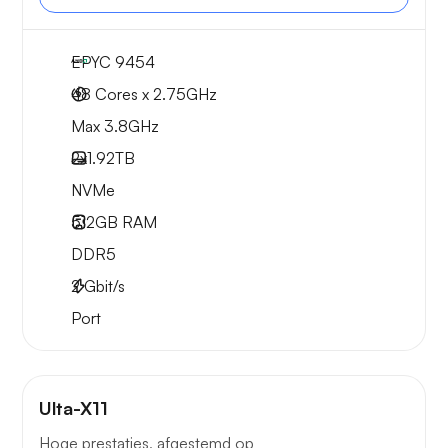
EPYC 9454
48 Cores x 2.75GHz
Max 3.8GHz
2x
1.92TB
NVMe
512GB
RAM
DDR5
2
Gbit/s
Port
Ulta-X11
Hoge prestaties, afgestemd op