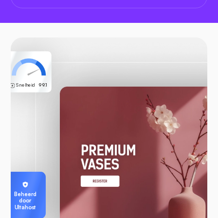
Snelheid
99.1
Beheerd
door
Ultahost