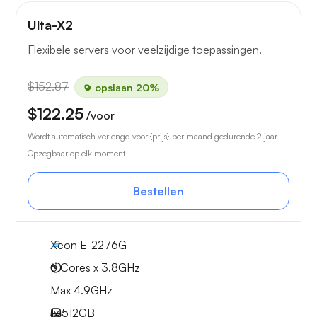
Ulta-X2
Flexibele servers voor veelzijdige toepassingen.
$152.87
opslaan 20%
$122.25
/voor
Wordt automatisch verlengd voor {prijs} per maand gedurende 2 jaar.
Opzegbaar op elk moment.
Bestellen
Xeon E-2276G
6 Cores x 3.8GHz
Max 4.9GHz
1x
512GB