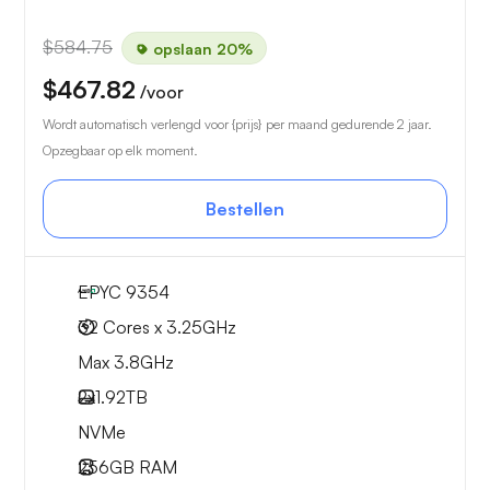
$584.75
opslaan 20%
$467.82
/voor
Wordt automatisch verlengd voor {prijs} per maand gedurende 2 jaar.
Opzegbaar op elk moment.
Bestellen
EPYC 9354
32 Cores x 3.25GHz
Max 3.8GHz
2x
1.92TB
NVMe
256GB
RAM