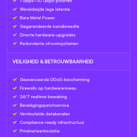
1 Gbps–10 Gbps-poorten
Wereldwijde lage latentie
Bare Metal Power
Gegarandeerde bandbreedte
Directe hardware-upgrades
Redundante stroomsystemen
VEILIGHEID & BETROUWBAARHEID
Geavanceerde DDoS-bescherming
Firewalls op hardwareniveau
24/7 realtime bewaking
Beveiligingspatchservice
Versleutelde datakanalen
Compliance-ready infrastructuur
Privénetwerkisolatie