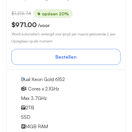
$1,213.74
opslaan 20%
$971.00
/voor
Wordt automatisch verlengd voor {prijs} per maand gedurende 2 jaar.
Opzegbaar op elk moment.
Bestellen
Dual Xeon Gold 6152
44 Cores x 2.1GHz
Max 3.7GHz
2x
2TB
SSD
384GB
RAM