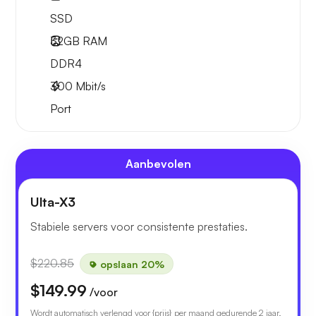
SSD
32GB
RAM
DDR4
300
Mbit/s
Port
Aanbevolen
Ulta-X3
Stabiele servers voor consistente prestaties.
$220.85
opslaan 20%
$149.99
/voor
Wordt automatisch verlengd voor {prijs} per maand gedurende 2 jaar.