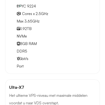
EPYC 9224
24 Cores x 2.5GHz
Max 3.65GHz
2x
1.92TB
NVMe
128GB
RAM
DDR5
1
Gbit/s
Port
Ulta-X7
Het ultieme VPS-niveau met maximale middelen
voordat u naar VDS overstapt.