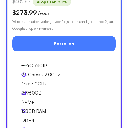
$402.87
opslaan 20%
$273.99
/voor
Wordt automatisch verlengd voor {prijs} per maand gedurende 2 jaar.
Opzegbaar op elk moment.
Bestellen
EPYC 7401P
24 Cores x 2.0GHz
Max 3.0GHz
2x
960GB
NVMe
128GB
RAM
DDR4