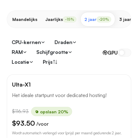
Maandelijks
Jaarlijks
2 jaar
3 jaar
-15%
-20%
-
CPU-kernen
Draden
RAM
Schijfgrootte
GPU
Locatie
Prijs
Ulta-X1
Het ideale startpunt voor dedicated hosting!
$116.93
opslaan 20%
$93.50
/voor
Wordt automatisch verlengd voor {prijs} per maand gedurende 2 jaar.