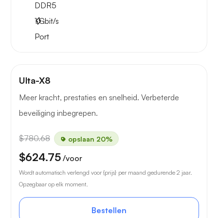
DDR5
1
Gbit/s
Port
Ulta-X8
Meer kracht, prestaties en snelheid. Verbeterde
beveiliging inbegrepen.
$780.68
opslaan 20%
$624.75
/voor
Wordt automatisch verlengd voor {prijs} per maand gedurende 2 jaar.
Opzegbaar op elk moment.
Bestellen