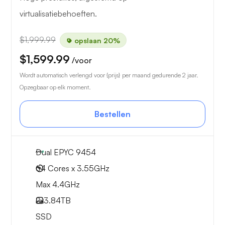
virtualisatiebehoeften.
$1,999.99
opslaan 20%
$1,599.99
/voor
Wordt automatisch verlengd voor {prijs} per maand gedurende 2 jaar.
Opzegbaar op elk moment.
Bestellen
Dual EPYC 9454
64 Cores x 3.55GHz
Max 4.4GHz
2x
3.84TB
SSD