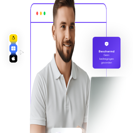
Beschermd
Geen
bedreigingen
gevonden