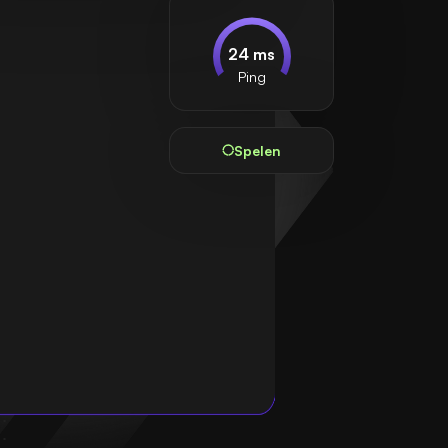
24 ms
Ping
Spelen