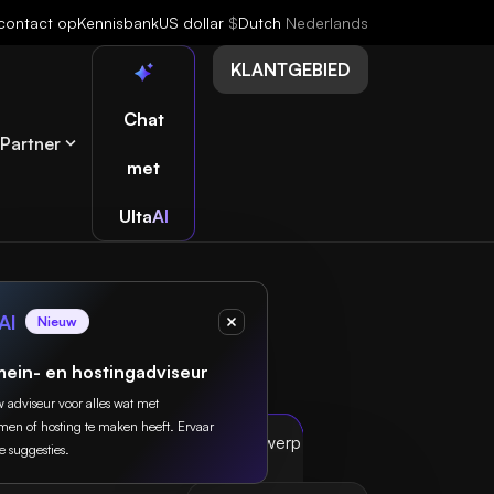
contact op
Kennisbank
US dollar
$
Dutch
Nederlands
KLANTGEBIED
Chat
Partner
met
UltaAI
AI
Nieuw
ein- en hostingadviseur
w adviseur voor alles wat met
n of hosting te maken heeft. Ervaar
e suggesties.