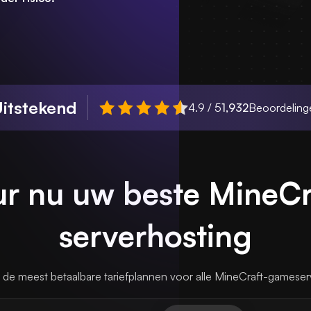
itstekend
4.9 / 5
1,932
Beoordeling
r nu uw beste MineCr
serverhosting
de meest betaalbare tariefplannen voor alle MineCraft-gameser