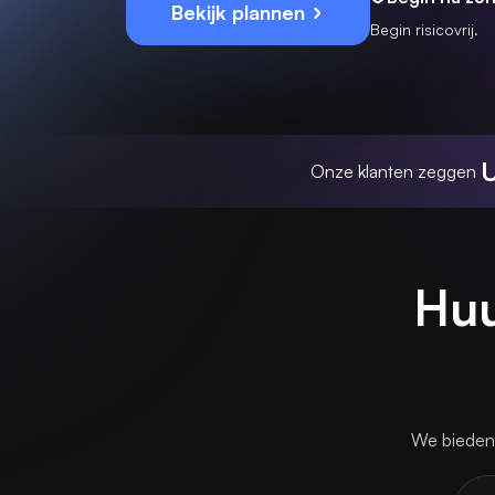
Bekijk plannen
Begin risicovrij.
U
Onze klanten zeggen
Huu
We bieden 