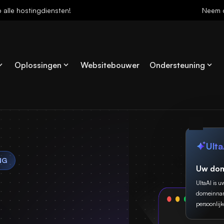
p alle hostingdiensten!
Neem 
Oplossingen
Websitebouwer
Ondersteuning
Ulta
NG
Uw dom
UltaAI is u
domeinname
persoonlijk