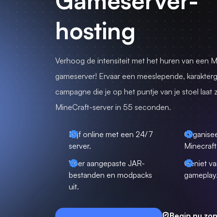
Gameserver-
hosting
Verhoog de intensiteit met het huren van een M
gameserver! Ervaar een meeslepende, karakter
campagne die je op het puntje van je stoel laat z
MineCraft-server in 55 seconden.
Blijf online met een 24/7
Organisee
server.
Minecraf
Voer aangepaste JAR-
Geniet va
bestanden en modpacks
gameplay
uit.
Begin nu zon