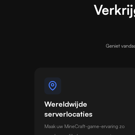
Verkri
Geniet vanda
Wereldwijde
serverlocaties
Maak uw MineCraft-game-ervaring zo