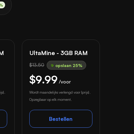
%
AM
UltaMine - 3GB RAM
$13.50
opslaan 25%
$9.99
/voor
js}.
Wordt maandelijks verlengd voor {prijs}.
Opzegbaar op elk moment.
Bestellen