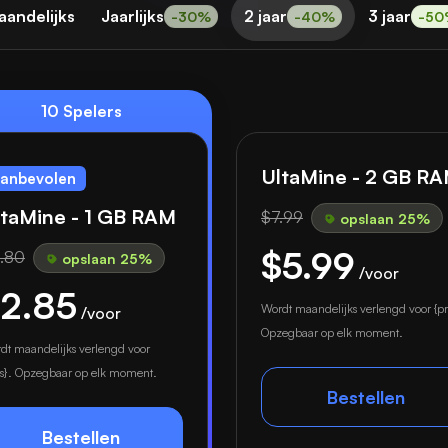
aandelijks
Jaarlijks
2 jaar
3 jaar
-30%
-40%
-50
10 Spelers
UltaMine - 2 GB R
anbevolen
ltaMine - 1 GB RAM
$7.99
opslaan 25%
$5.99
.80
opslaan 25%
/voor
2.85
Wordt maandelijks verlengd voor {pri
/voor
Opzegbaar op elk moment.
dt maandelijks verlengd voor
ijs}. Opzegbaar op elk moment.
Bestellen
Bestellen