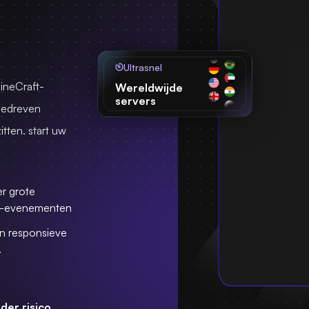
Ultrasnel
ineCraft-
Wereldwijde
servers
gedreven
itten. start uw
r grote
t-evenementen
n responsieve
.
der risico.