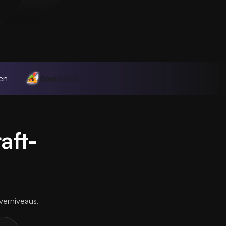
en
aft-
verniveaus.