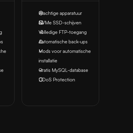
Krachtige apparatuur
NVMe SSD-schijven
g
Volledige FTP-toegang
ps
Automatische back-ups
che
Mods voor automatische
installatie
se
Gratis MySQL-database
DDoS Protection