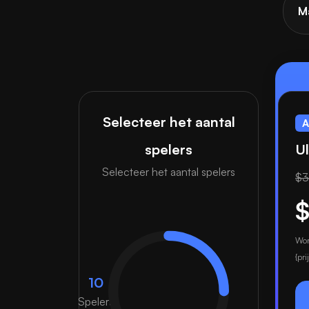
M
Selecteer het aantal
A
spelers
U
Selecteer het aantal spelers
$3
$
Wor
{pr
10
Spelers