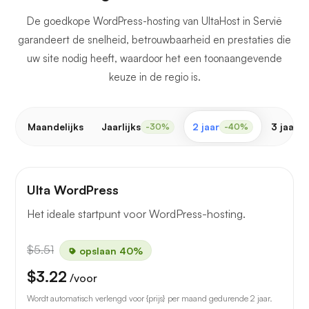
De goedkope WordPress-hosting van UltaHost in Servië
garandeert de snelheid, betrouwbaarheid en prestaties die
uw site nodig heeft, waardoor het een toonaangevende
keuze in de regio is.
Maandelijks
Jaarlijks
2 jaar
3 jaar
-30%
-40%
-
Ulta WordPress
Het ideale startpunt voor WordPress-hosting.
$5.51
opslaan 40%
$3.22
/voor
Wordt automatisch verlengd voor {prijs} per maand gedurende 2 jaar.