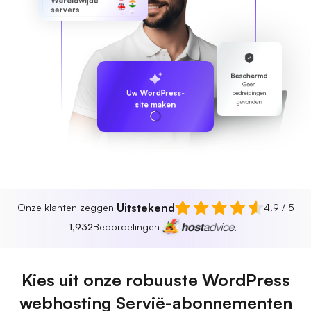
Wereldwijde
servers
Beschermd
Geen
Uw WordPress-
bedreigingen
gevonden
site maken
Uitstekend
Onze klanten zeggen
4.9 / 5
1,932
Beoordelingen
Kies uit onze robuuste WordPress
webhosting Servië-abonnementen