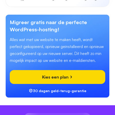
Migreer gratis naar de perfecte
WordPress-hosting!
Alles wat met uw website te maken heeft, wordt
perfect gekopieerd, opnieuw geïnstalleerd en opnieuw
geconfigureerd op uw nieuwe server. Dit heeft zo min
mogelijk impact op uw website en e-maildiensten.
Kies een plan
30 dagen geld-terug-garantie