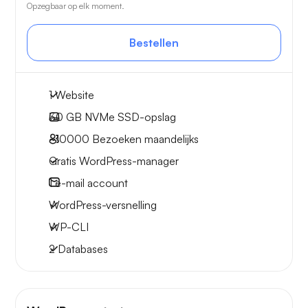
Opzegbaar op elk moment.
Bestellen
1 Website
30 GB
NVMe SSD-opslag
~10000
Bezoeken maandelijks
Gratis WordPress-manager
1
e-mail account
WordPress-versnelling
WP-CLI
2 Databases