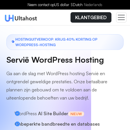
Kies een plan
Neem contact op
US dollar
$
Dutch
Nederlands
KLANTGEBIED
HOSTINGUITVERKOOP: KRIJG 40% KORTING OP
WORDPRESS-HOSTING
Servië WordPress Hosting
Ga aan de slag met WordPress hosting Servië en
ontgrendel geweldige prestaties. Onze betaalbare
plannen zijn gebouwd om te voldoen aan de
uiteenlopende behoeften van uw bedrijf.
WordPress
AI Site Builder
NIEUW
Onbeperkte bandbreedte en databases