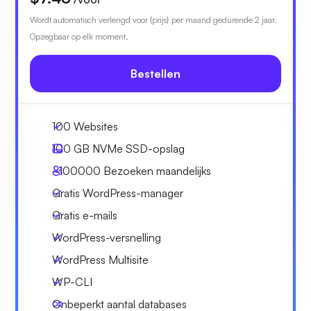
Wordt automatisch verlengd voor {prijs} per maand gedurende 2 jaar.
Opzegbaar op elk moment.
Bestellen
100 Websites
100 GB
NVMe SSD-opslag
~100000
Bezoeken maandelijks
Gratis WordPress-manager
Gratis e-mails
WordPress-versnelling
WordPress Multisite
WP-CLI
Onbeperkt aantal databases