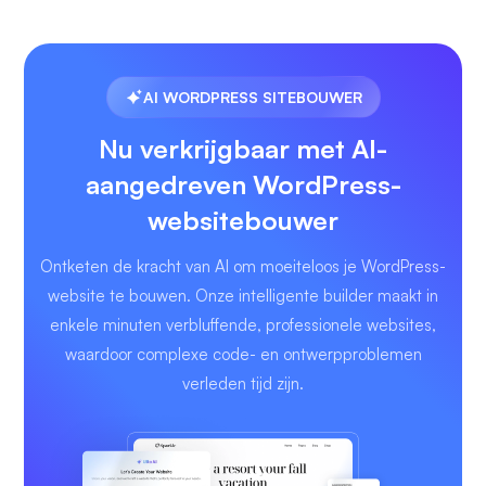
AI WORDPRESS SITEBOUWER
Nu verkrijgbaar met AI-
aangedreven WordPress-
websitebouwer
Ontketen de kracht van AI om moeiteloos je WordPress-
website te bouwen. Onze intelligente builder maakt in
enkele minuten verbluffende, professionele websites,
waardoor complexe code- en ontwerpproblemen
verleden tijd zijn.