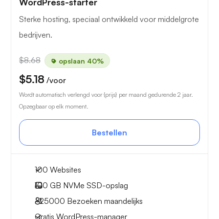
WordPress-starter
Sterke hosting, speciaal ontwikkeld voor middelgrote
bedrijven.
$8.68
opslaan 40%
$5.18
/voor
Wordt automatisch verlengd voor {prijs} per maand gedurende 2 jaar.
Opzegbaar op elk moment.
Bestellen
100 Websites
100 GB
NVMe SSD-opslag
~25000
Bezoeken maandelijks
Gratis WordPress-manager