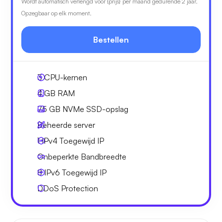
Wordt automatisch verlengd voor {prijs} per maand gedurende 2 jaar.
Opzegbaar op elk moment.
Bestellen
3
CPU-kernen
4 GB
RAM
75 GB
NVMe SSD-opslag
Beheerde server
1 IPv4
Toegewijd IP
Onbeperkte
Bandbreedte
8 IPv6
Toegewijd IP
DDoS Protection