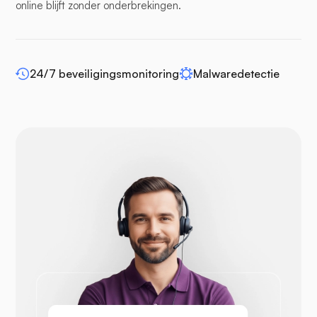
online blijft zonder onderbrekingen.
WP-extendify
24/7 beveiligingsmonitoring
Malwaredetectie
Drupal
Opencart