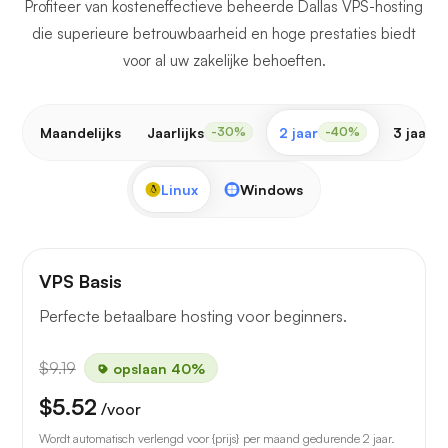
Profiteer van kosteneffectieve beheerde Dallas VPS-hosting
die superieure betrouwbaarheid en hoge prestaties biedt
voor al uw zakelijke behoeften.
Maandelijks
Jaarlijks
2 jaar
3 jaar
-30%
-40%
-
Linux
Windows
VPS Basis
Perfecte betaalbare hosting voor beginners.
$9.19
opslaan 40%
$5.52
/voor
Wordt automatisch verlengd voor {prijs} per maand gedurende 2 jaar.