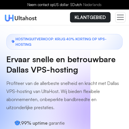
Kies een plan
Neem contact op
US dollar
$
Dutch
Nederlands
KLANTGEBIED
HOSTINGUITVERKOOP: KRIJG 40% KORTING OP VPS-
HOSTING
Ervaar snelle en betrouwbare
Dallas VPS-hosting
Profiteer van de allerbeste snelheid en kracht met Dallas
VPS-hosting van UltaHost. Wij bieden flexibele
abonnementen, onbeperkte bandbreedte en
uitzonderlijke prestaties.
99,99% uptime
garantie