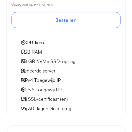
Opzegbaar op elk moment.
Bestellen
1
CPU-kern
1 GB
RAM
30 GB
NVMe SSD-opslag
Beheerde server
1 IPv4
Toegewijd IP
4 IPv6
Toegewijd IP
Vrij
SSL-certificaat (en)
Vrij
30 dagen
Geld terug