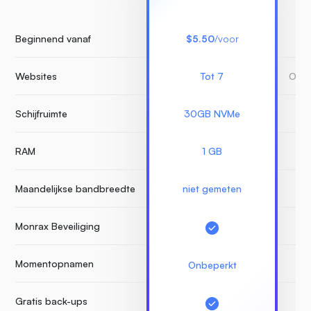
Beginnend vanaf
$5.50
/voor
Websites
Tot 7
Onbe
Schijfruimte
30GB NVMe
RAM
1 GB
Maandelijkse bandbreedte
niet gemeten
Monrax Beveiliging
Momentopnamen
Onbeperkt
Gratis back-ups