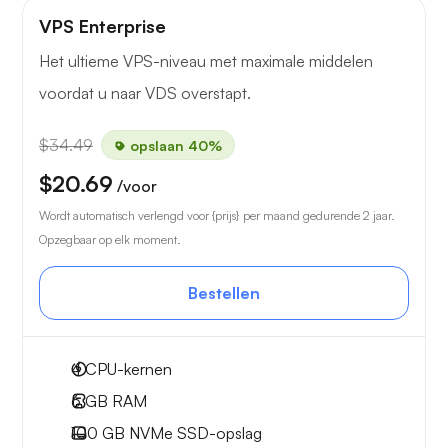
VPS Enterprise
Het ultieme VPS-niveau met maximale middelen
voordat u naar VDS overstapt.
$34.49
opslaan 40%
$20.69
/voor
Wordt automatisch verlengd voor {prijs} per maand gedurende 2 jaar.
Opzegbaar op elk moment.
Bestellen
4
CPU-kernen
6 GB
RAM
100 GB
NVMe SSD-opslag