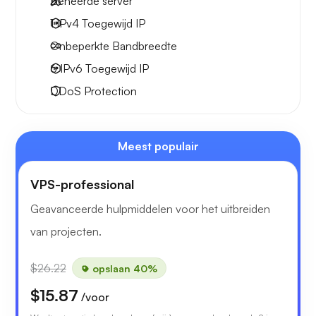
Beheerde server
1 IPv4
Toegewijd IP
Onbeperkte
Bandbreedte
6 IPv6
Toegewijd IP
DDoS Protection
Meest populair
VPS-professional
Geavanceerde hulpmiddelen voor het uitbreiden
van projecten.
$26.22
opslaan 40%
$15.87
/voor