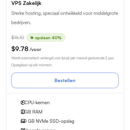
VPS Zakelijk
Sterke hosting, speciaal ontwikkeld voor middelgrote
bedrijven.
$16.10
opslaan 40%
$9.78
/voor
Wordt automatisch verlengd voor {prijs} per maand gedurende 2 jaar.
Opzegbaar op elk moment.
Bestellen
2
CPU-kernen
2 GB
RAM
50 GB
NVMe SSD-opslag