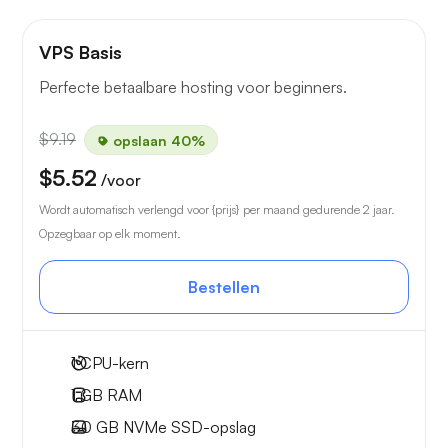
VPS Basis
Perfecte betaalbare hosting voor beginners.
$9.19
opslaan 40%
$5.52
/voor
Wordt automatisch verlengd voor {prijs} per maand gedurende 2 jaar.
Opzegbaar op elk moment.
Bestellen
1
CPU-kern
1 GB
RAM
30 GB
NVMe SSD-opslag