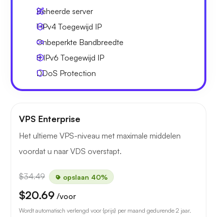
Beheerde server
1 IPv4
Toegewijd IP
Onbeperkte
Bandbreedte
8 IPv6
Toegewijd IP
DDoS Protection
VPS Enterprise
Het ultieme VPS-niveau met maximale middelen
voordat u naar VDS overstapt.
$34.49
opslaan 40%
$20.69
/voor
Wordt automatisch verlengd voor {prijs} per maand gedurende 2 jaar.