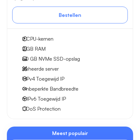
Bestellen
2
CPU-kernen
2 GB
RAM
50 GB
NVMe SSD-opslag
Beheerde server
1 IPv4
Toegewijd IP
Onbeperkte
Bandbreedte
6 IPv6
Toegewijd IP
DDoS Protection
Meest populair