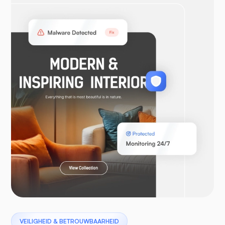
OpenVPN
WooCommerce
Laravel
Pterodactyl
VEILIGHEID & BETROUWBAARHEID