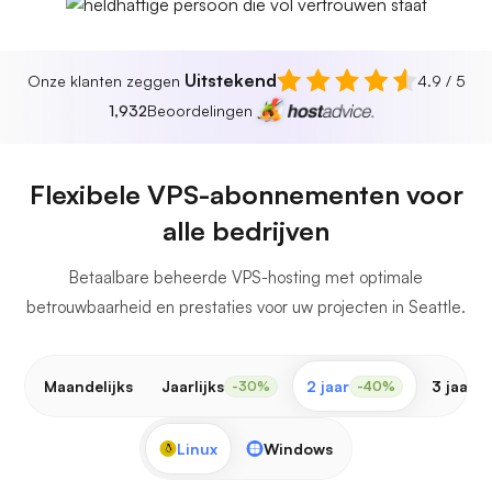
Uitstekend
Onze klanten zeggen
4.9 / 5
1,932
Beoordelingen
Flexibele VPS-abonnementen voor
alle bedrijven
Betaalbare beheerde VPS-hosting met optimale
betrouwbaarheid en prestaties voor uw projecten in Seattle.
Maandelijks
Jaarlijks
2 jaar
3 jaar
-30%
-40%
-
Linux
Windows