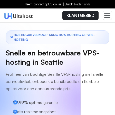
Kies een plan
Neem contact op
US dollar
$
Dutch
Nederlands
KLANTGEBIED
HOSTINGUITVERKOOP: KRIJG 40% KORTING OP VPS-
HOSTING
Snelle en betrouwbare VPS-
hosting in Seattle
Profiteer van krachtige Seattle VPS-hosting met snelle
connectiviteit, onbeperkte bandbreedte en flexibele
opties voor een concurrerende prijs.
99,99% uptime
garantie
Gratis realtime snapshot