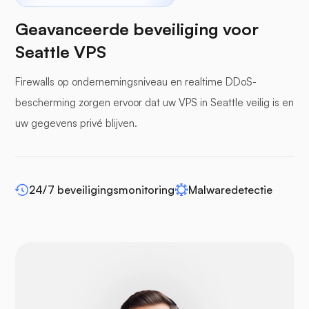
Geavanceerde beveiliging voor
Seattle VPS
Firewalls op ondernemingsniveau en realtime DDoS-
bufferpanelen
bescherming zorgen ervoor dat uw VPS in Seattle veilig is en
uw gegevens privé blijven.
WP-extendify
24/7 beveiligingsmonitoring
Malwaredetectie
Drupal