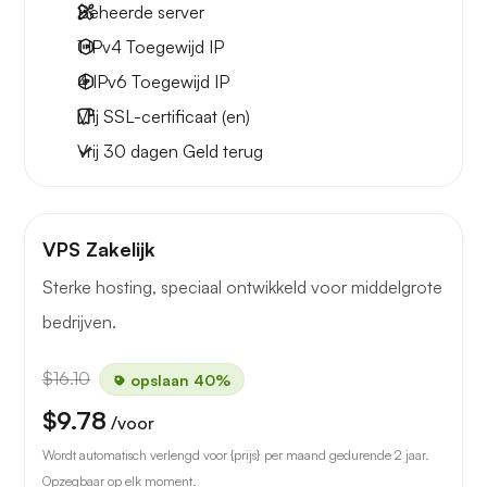
Beheerde server
1 IPv4
Toegewijd IP
4 IPv6
Toegewijd IP
Vrij
SSL-certificaat (en)
Vrij
30 dagen
Geld terug
VPS Zakelijk
Sterke hosting, speciaal ontwikkeld voor middelgrote
bedrijven.
$16.10
opslaan 40%
$9.78
/voor
Wordt automatisch verlengd voor {prijs} per maand gedurende 2 jaar.
Opzegbaar op elk moment.