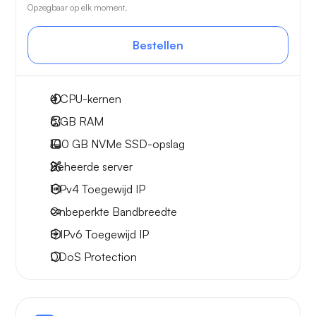
Opzegbaar op elk moment.
Bestellen
4
CPU-kernen
6 GB
RAM
100 GB
NVMe SSD-opslag
Beheerde server
1 IPv4
Toegewijd IP
Onbeperkte
Bandbreedte
8 IPv6
Toegewijd IP
DDoS Protection