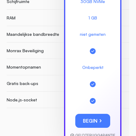
Schijfruimte
30GB NVMe
RAM
1 GB
Maandelijkse bandbreedte
niet gemeten
Monrax Beveiliging
Momentopnamen
Onbeperkt
Gratis back-ups
Node.js-socket
BEGIN
GELDTERUGGARANTIE