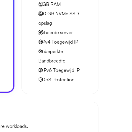
6 GB
RAM
100 GB
NVMe SSD-
opslag
Beheerde server
1 IPv4
Toegewijd IP
Onbeperkte
Bandbreedte
8 IPv6
Toegewijd IP
DDoS Protection
re workloads.