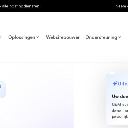
p alle hostingdiensten!
Neem 
Oplossingen
Websitebouwer
Ondersteuning
Ulta
G
Uw dom
UltaAI is u
domeinname
persoonlijk