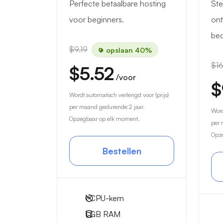
Perfecte betaalbare hosting
Ste
voor beginners.
ont
bed
$9.19
opslaan 40%
$16
$5.52
/voor
$
Wordt automatisch verlengd voor {prijs}
per maand gedurende 2 jaar.
Word
Opzegbaar op elk moment.
per 
Opze
Bestellen
1
CPU-kern
1 GB
RAM