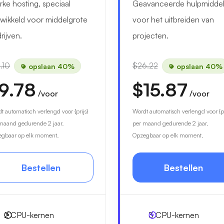
rke hosting, speciaal
Geavanceerde hulpmidde
wikkeld voor middelgrote
voor het uitbreiden van
rijven.
projecten.
.10
$26.22
opslaan 40%
opslaan 40%
9.78
$15.87
/voor
/voor
t automatisch verlengd voor {prijs}
Wordt automatisch verlengd voor {pr
maand gedurende 2 jaar.
per maand gedurende 2 jaar.
gbaar op elk moment.
Opzegbaar op elk moment.
Bestellen
Bestellen
2
CPU-kernen
3
CPU-kernen