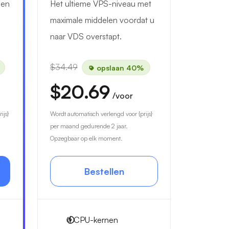
len
Het ultieme VPS-niveau met
maximale middelen voordat u
naar VDS overstapt.
$34.49
opslaan 40%
$20.69
/voor
ijs}
Wordt automatisch verlengd voor {prijs}
per maand gedurende 2 jaar.
Opzegbaar op elk moment.
Bestellen
4
CPU-kernen