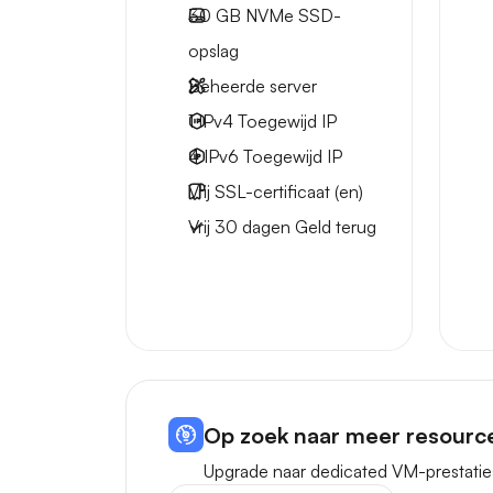
30 GB
NVMe SSD-
opslag
Beheerde server
1 IPv4
Toegewijd IP
4 IPv6
Toegewijd IP
Vrij
SSL-certificaat (en)
Vrij
30 dagen
Geld terug
Op zoek naar meer resourc
Upgrade naar dedicated VM-prestatie