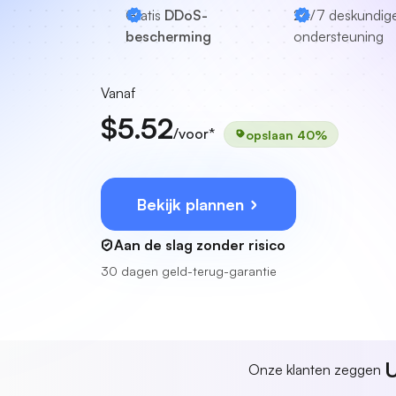
Gratis
DDoS-
24/7
deskundig
bescherming
ondersteuning
Vanaf
$5.52
/voor*
opslaan 40%
Bekijk plannen
Aan de slag zonder risico
30 dagen geld-terug-garantie
U
Onze klanten zeggen