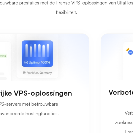
trouwbare prestaties met de Franse VPS-oplossingen van UltaHo
flexibiliteit.
Verbet
rijke VPS-oplossingen
VPS-servers met betrouwbare
Ver
eavanceerde hostingfuncties.
zoekresu
Fran