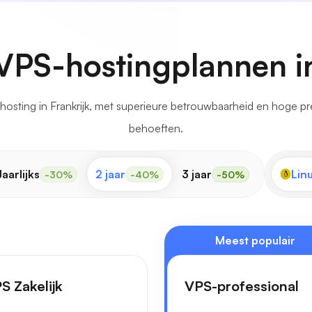
 VPS-hostingplannen in
sting in Frankrijk, met superieure betrouwbaarheid en hoge pres
behoeften.
Jaarlijks
2 jaar
3 jaar
Lin
-30%
-40%
-50%
Meest populair
S Zakelijk
VPS-professional