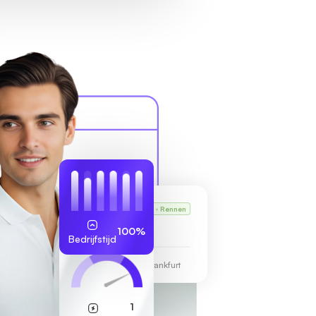
Karl's VPS
Rennen
255.189.85.19
100%
Bedrijfstijd
Datacentrum Frankfurt
1