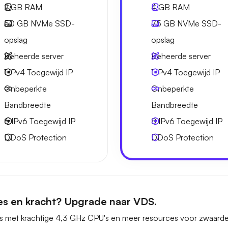
2 GB
RAM
4 GB
RAM
50 GB
NVMe SSD-
75 GB
NVMe SSD-
opslag
opslag
Beheerde server
Beheerde server
1 IPv4
Toegewijd IP
1 IPv4
Toegewijd IP
Onbeperkte
Onbeperkte
Bandbreedte
Bandbreedte
6 IPv6
Toegewijd IP
8 IPv6
Toegewijd IP
DDoS Protection
DDoS Protection
es en kracht? Upgrade naar VDS.
s met krachtige 4,3 GHz CPU's en meer resources voor zwaarde