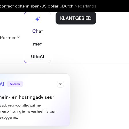
contact op
Kennisbank
US dollar
$
Dutch
Nederlands
KLANTGEBIED
Chat
Partner
met
UltaAI
AI
Nieuw
ein- en hostingadviseur
w adviseur voor alles wat met
n of hosting te maken heeft. Ervaar
e suggesties.