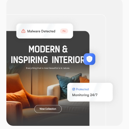
OpenVPN
WooCommerce
Laravel