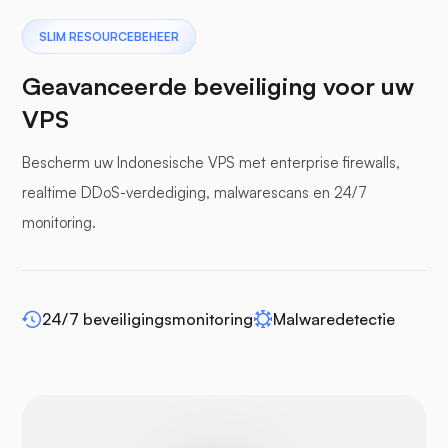
Pterodactyl
SLIM RESOURCEBEHEER
Geavanceerde beveiliging voor uw
VPS
Bescherm uw Indonesische VPS met enterprise firewalls,
bufferpanelen
realtime DDoS-verdediging, malwarescans en 24/7
monitoring.
WP-extendify
24/7 beveiligingsmonitoring
Malwaredetectie