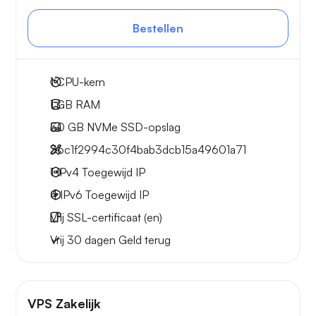
Bestellen
1
CPU-kern
1 GB
RAM
30 GB
NVMe SSD-opslag
36c1f2994c30f4bab3dcb15a49601a71
1 IPv4
Toegewijd IP
4 IPv6
Toegewijd IP
Vrij
SSL-certificaat (en)
Vrij
30 dagen
Geld terug
VPS Zakelijk