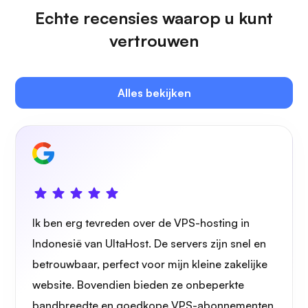
Echte recensies waarop u kunt
vertrouwen
Plex
Alles bekijken
Eigen cast
Ik ben erg tevreden over de VPS-hosting in
Draadbeschermer
Indonesië van UltaHost. De servers zijn snel en
betrouwbaar, perfect voor mijn kleine zakelijke
website. Bovendien bieden ze onbeperkte
bandbreedte en goedkope VPS-abonnementen