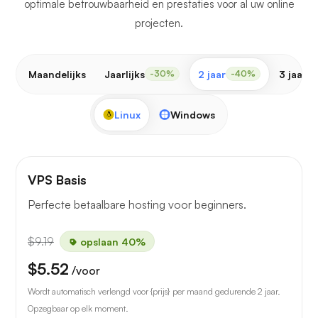
optimale betrouwbaarheid en prestaties voor al uw online
projecten.
Maandelijks
Jaarlijks
2 jaar
3 jaar
-30%
-40%
-
Linux
Windows
VPS Basis
Perfecte betaalbare hosting voor beginners.
$9.19
opslaan 40%
$5.52
/voor
Wordt automatisch verlengd voor {prijs} per maand gedurende 2 jaar.
Opzegbaar op elk moment.