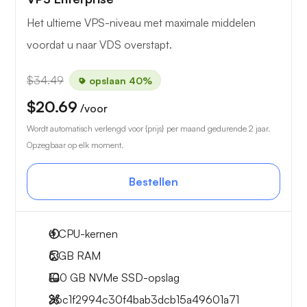
Het ultieme VPS-niveau met maximale middelen
voordat u naar VDS overstapt.
$34.49
opslaan 40%
$20.69
/voor
Wordt automatisch verlengd voor {prijs} per maand gedurende 2 jaar.
Opzegbaar op elk moment.
Bestellen
4
CPU-kernen
6 GB
RAM
100 GB
NVMe SSD-opslag
36c1f2994c30f4bab3dcb15a49601a71