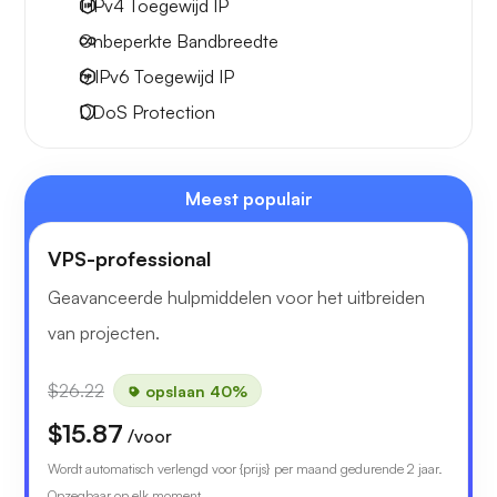
1 IPv4
Toegewijd IP
Onbeperkte
Bandbreedte
6 IPv6
Toegewijd IP
DDoS Protection
Meest populair
VPS-professional
Geavanceerde hulpmiddelen voor het uitbreiden
van projecten.
$26.22
opslaan 40%
$15.87
/voor
Wordt automatisch verlengd voor {prijs} per maand gedurende 2 jaar.
Opzegbaar op elk moment.