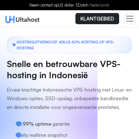
Kies een plan
Neem contact op
US dollar
$
Dutch
Nederlands
KLANTGEBIED
HOSTINGUITVERKOOP: KRIJG 40% KORTING OP VPS-
HOSTING
Snelle en betrouwbare VPS-
hosting in Indonesië
Ervaar krachtige Indonesische VPS-hosting met Linux- en
Windows-opties, SSD-opslag, onbeperkte bandbreedte
en directe installatie voor ongeëvenaarde prestaties.
99,99% uptime
garantie
Gratis realtime snapshot