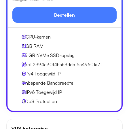
Bestellen
3
CPU-kernen
4 GB
RAM
75 GB
NVMe SSD-opslag
36c1f2994c30f4bab3dcb15a49601a71
1 IPv4
Toegewijd IP
Onbeperkte
Bandbreedte
8 IPv6
Toegewijd IP
DDoS Protection
VPS Enterprise