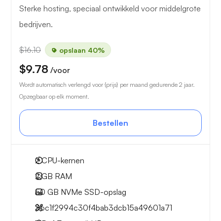
Sterke hosting, speciaal ontwikkeld voor middelgrote
bedrijven.
$16.10
opslaan 40%
$9.78
/voor
Wordt automatisch verlengd voor {prijs} per maand gedurende 2 jaar.
Opzegbaar op elk moment.
Bestellen
2
CPU-kernen
2 GB
RAM
50 GB
NVMe SSD-opslag
36c1f2994c30f4bab3dcb15a49601a71