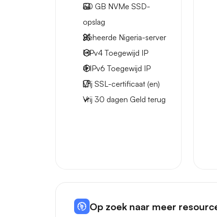
30 GB
NVMe SSD-
opslag
Beheerde Nigeria-server
1 IPv4
Toegewijd IP
4 IPv6
Toegewijd IP
Vrij
SSL-certificaat (en)
Vrij
30 dagen
Geld terug
Op zoek naar meer resourc