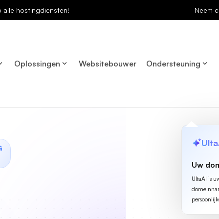
p alle hostingdiensten!
Neem c
Oplossingen
Websitebouwer
Ondersteuning
Ulta
G
Uw dom
UltaAI is u
domeinname
persoonlijk