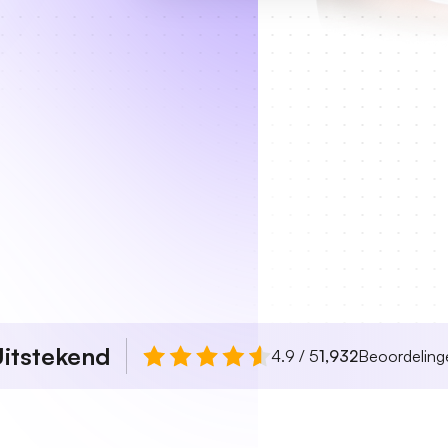
itstekend
4.9 / 5
1,932
Beoordeling