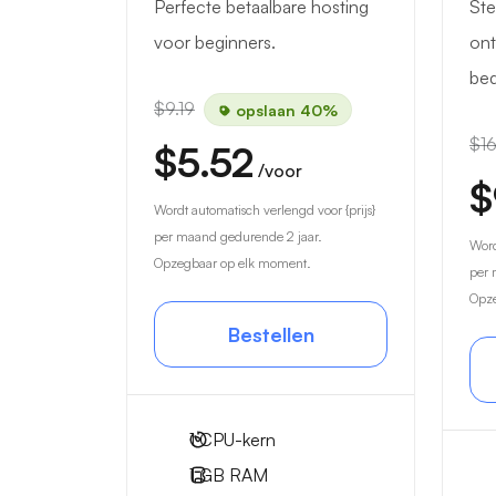
Perfecte betaalbare hosting
Ste
voor beginners.
ont
bed
$9.19
opslaan 40%
$16
$5.52
/voor
$
Wordt automatisch verlengd voor {prijs}
per maand gedurende 2 jaar.
Word
Opzegbaar op elk moment.
per 
Opze
Bestellen
1
CPU-kern
1 GB
RAM