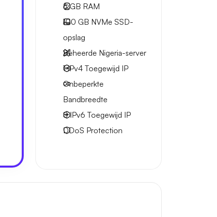
6 GB
RAM
100 GB
NVMe SSD-
opslag
Beheerde Nigeria-server
1 IPv4
Toegewijd IP
Onbeperkte
Bandbreedte
8 IPv6
Toegewijd IP
DDoS Protection