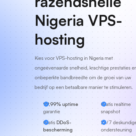
razendsnelle
Nigeria VPS-
hosting
Kies voor VPS-hosting in Nigeria met
ongeëvenaarde snelheid, krachtige prestaties e
onbeperkte bandbreedte om de groei van uw
bedrijf op een betaalbare manier te stimuleren.
99,99% uptime
Gratis realtime
garantie
snapshot
Gratis
DDoS-
24/7
deskundig
bescherming
ondersteuning