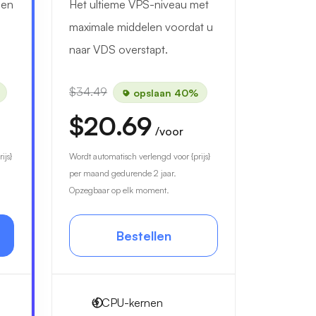
len
Het ultieme VPS-niveau met
maximale middelen voordat u
naar VDS overstapt.
$34.49
opslaan 40%
$20.69
/voor
ijs}
Wordt automatisch verlengd voor {prijs}
per maand gedurende 2 jaar.
Opzegbaar op elk moment.
Bestellen
4
CPU-kernen