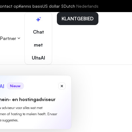
ontact op
Kennis basis
US dollar
$
Dutch
Nederlands
KLANTGEBIED
Chat
Partner
met
UltaAI
AI
Nieuw
ein- en hostingadviseur
w adviseur voor alles wat met
n of hosting te maken heeft. Ervaar
e suggesties.