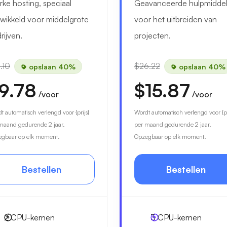
rke hosting, speciaal
Geavanceerde hulpmidde
wikkeld voor middelgrote
voor het uitbreiden van
rijven.
projecten.
.10
$26.22
opslaan 40%
opslaan 40%
9.78
$15.87
/voor
/voor
t automatisch verlengd voor {prijs}
Wordt automatisch verlengd voor {pr
maand gedurende 2 jaar.
per maand gedurende 2 jaar.
gbaar op elk moment.
Opzegbaar op elk moment.
Bestellen
Bestellen
2
CPU-kernen
3
CPU-kernen