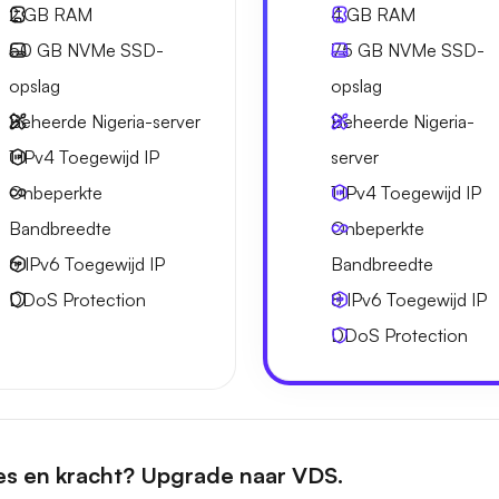
2 GB
RAM
4 GB
RAM
50 GB
NVMe SSD-
75 GB
NVMe SSD-
opslag
opslag
Beheerde Nigeria-server
Beheerde Nigeria-
1 IPv4
Toegewijd IP
server
Onbeperkte
1 IPv4
Toegewijd IP
Bandbreedte
Onbeperkte
6 IPv6
Toegewijd IP
Bandbreedte
DDoS Protection
8 IPv6
Toegewijd IP
DDoS Protection
es en kracht? Upgrade naar VDS.