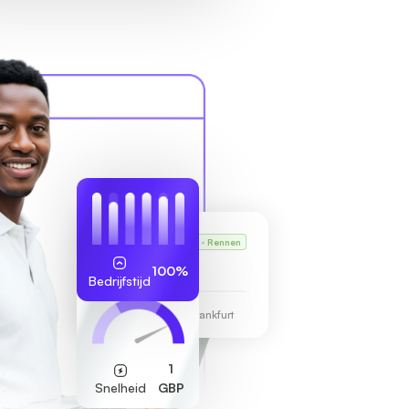
Karl's VPS
Rennen
255.189.85.19
100%
Bedrijfstijd
Datacentrum Frankfurt
1
Snelheid
GBP