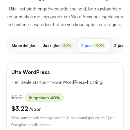
UltaHost biedt ongeëvenaarde snelheid, betrouwbaarheid
en prestaties met zijn goedkope WordPress-hostingplannen
in Oostenrijk, waardoor het de voorkeursoptie in de regio is.
Maandelijks
Jaarlijks
2 jaar
3 jaar
-30%
-40%
-
Ulta WordPress
Het ideale startpunt voor WordPress-hosting.
$5.51
opslaan 40%
$3.22
/voor
Wordt automatisch verlengd voor {prijs} per maand gedurende 2 jaar.
Opzegbaar op elk moment.