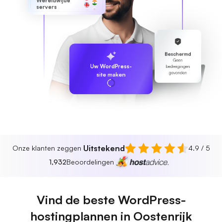
Wereldwijde
servers
Beschermd
Geen
Uw WordPress-
bedreigingen
gevonden
site maken
Uitstekend
Onze klanten zeggen
4.9 / 5
1,932
Beoordelingen
Vind de beste WordPress-
hostingplannen in Oostenrijk