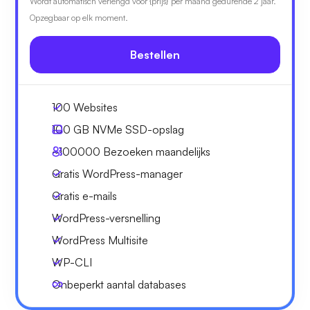
Wordt automatisch verlengd voor {prijs} per maand gedurende 2 jaar.
Opzegbaar op elk moment.
Bestellen
100 Websites
100 GB
NVMe SSD-opslag
~100000
Bezoeken maandelijks
Gratis WordPress-manager
Gratis e-mails
WordPress-versnelling
WordPress Multisite
WP-CLI
Onbeperkt aantal databases