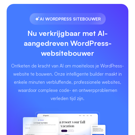
AI WORDPRESS SITEBOUWER
Nu verkrijgbaar met AI-
aangedreven WordPress-
websitebouwer
Ontketen de kracht van AI om moeiteloos je WordPress-
website te bouwen. Onze intelligente builder maakt in
enkele minuten verbluffende, professionele websites,
waardoor complexe code- en ontwerpproblemen
verleden tijd zijn.