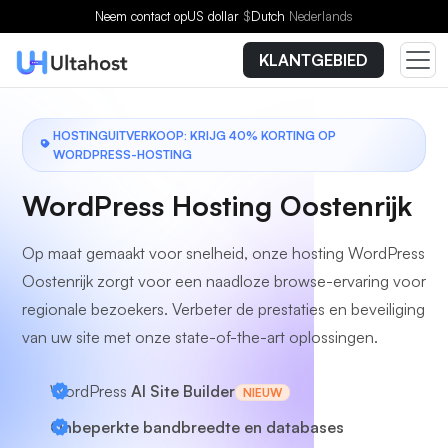
Kies een plan
Neem contact op
US dollar
$
Dutch
Nederlands
KLANTGEBIED
HOSTINGUITVERKOOP: KRIJG 40% KORTING OP
WORDPRESS-HOSTING
WordPress Hosting Oostenrijk
Op maat gemaakt voor snelheid, onze hosting WordPress
Oostenrijk zorgt voor een naadloze browse-ervaring voor
regionale bezoekers. Verbeter de prestaties en beveiliging
van uw site met onze state-of-the-art oplossingen.
WordPress
AI Site Builder
NIEUW
Onbeperkte bandbreedte en databases