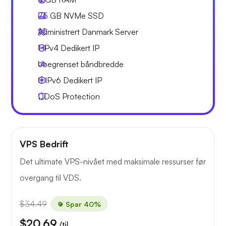
75 GB
NVMe SSD
Administrert Danmark Server
1 IPv4
Dedikert IP
Ubegrenset
båndbredde
8 IPv6
Dedikert IP
DDoS Protection
VPS Bedrift
Det ultimate VPS-nivået med maksimale ressurser før
overgang til VDS.
$34.49
Spar 40%
$20.69
/til