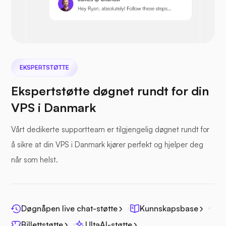
Nextcloud
EKSPERTSTØTTE
Ekspertstøtte døgnet rundt for din
VPS i Danmark
Sjøfil
Vårt dedikerte supportteam er tilgjengelig døgnet rundt for
å sikre at din VPS i Danmark kjører perfekt og hjelper deg
når som helst.
Fotoprisme
Døgnåpen live chat-støtte
Kunnskapsbase
Billettstøtte
UltaAI-støtte