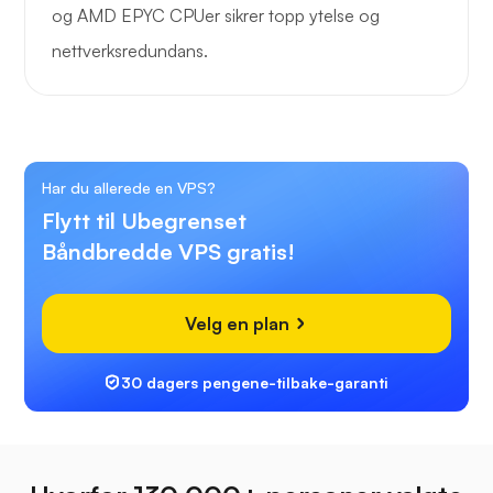
og AMD EPYC CPUer sikrer topp ytelse og
nettverksredundans.
Har du allerede en VPS?
Flytt til Ubegrenset
Båndbredde VPS gratis!
Velg en plan
30 dagers pengene-tilbake-garanti