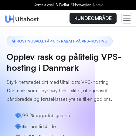
Velg en plan
Kontakt oss
US Dollar
$
Norwegian
Norsk
KUNDEOMRÅDE
HOSTINGSALG: FÅ 40 % RABATT PÅ VPS-HOSTING
Opplev rask og pålitelig VPS-
hosting i Danmark
Styrk nettstedet ditt med UltaHosts VPS-hosting i
Danmark, som tilbyr høy fleksibilitet, ubegrenset
båndbredde og førsteklasses ytelse til en god pris.
99,99 % oppetid
-garanti
Gratis sanntidsbilde