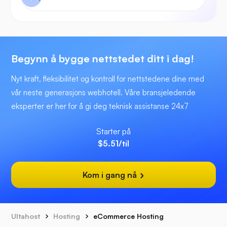
Begynn å bygge nettstedet ditt i dag!
Nyt kraft, fleksibilitet og kontroll for nettstedene dine med
vår neste generasjons webhotell. Våre bransjeledende
eksperter er her for å gi deg teknisk assistanse 24x7
Starter på
$5.51
/til
Kom i gang nå
Ultahost
Hosting
eCommerce Hosting