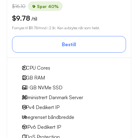
$16.10
Spar 40%
$9.78
/til
Fornyes til
$9.78
/mnd i 2 år. Kan avbrytes når som helst.
Bestill
2
CPU Cores
2 GB
RAM
50 GB
NVMe SSD
Administrert Danmark Server
1 IPv4
Dedikert IP
Ubegrenset
båndbredde
6 IPv6
Dedikert IP
DDoS Protection