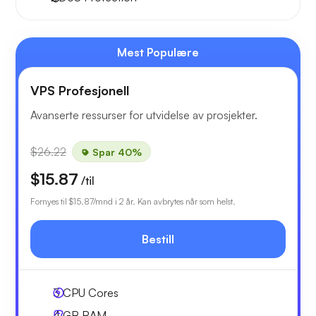
Mest Populære
VPS Profesjonell
Avanserte ressurser for utvidelse av prosjekter.
$26.22
Spar 40%
$15.87
/til
Fornyes til
$15.87
/mnd i 2 år. Kan avbrytes når som helst.
Bestill
3
CPU Cores
4 GB
RAM