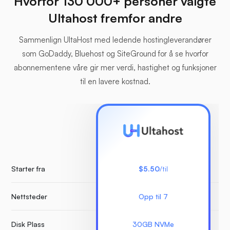
Hvorfor 130 000+ personer valgte
Ultahost fremfor andre
Sammenlign UltaHost med ledende hostingleverandører
som GoDaddy, Bluehost og SiteGround for å se hvorfor
abonnementene våre gir mer verdi, hastighet og funksjoner
til en lavere kostnad.
Starter fra
$5.50
/til
Nettsteder
Opp til 7
Ube
Disk Plass
30GB NVMe