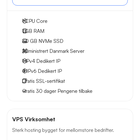
1
CPU Core
1 GB
RAM
30 GB
NVMe SSD
Administrert Danmark Server
1 IPv4
Dedikert IP
4 IPv6
Dedikert IP
Gratis
SSL-sertifikat
Gratis
30 dager
Pengene tilbake
VPS Virksomhet
Sterk hosting bygget for mellomstore bedrifter.