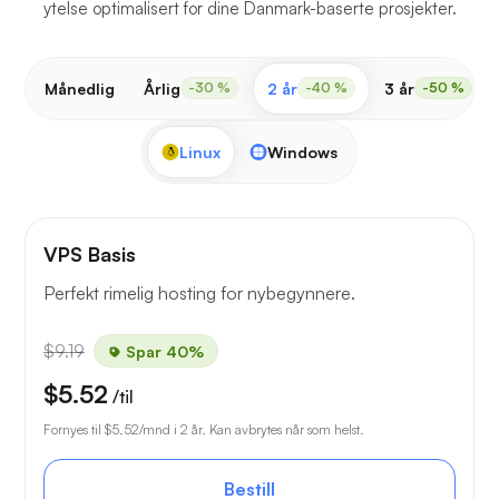
ytelse optimalisert for dine Danmark-baserte prosjekter.
Månedlig
Årlig
2 år
3 år
-30 %
-40 %
-50 %
Linux
Windows
VPS Basis
Perfekt rimelig hosting for nybegynnere.
$9.19
Spar 40%
$5.52
/til
Fornyes til
$5.52
/mnd i 2 år. Kan avbrytes når som helst.
Bestill