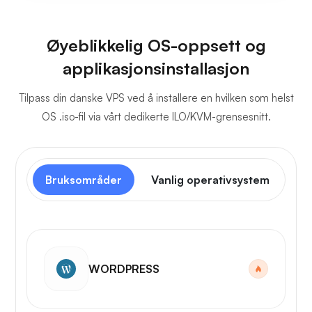
Øyeblikkelig OS-oppsett og
applikasjonsinstallasjon
Tilpass din danske VPS ved å installere en hvilken som helst
OS .iso-fil via vårt dedikerte ILO/KVM-grensesnitt.
Bruksområder
Vanlig operativsystem
Ko
WORDPRESS