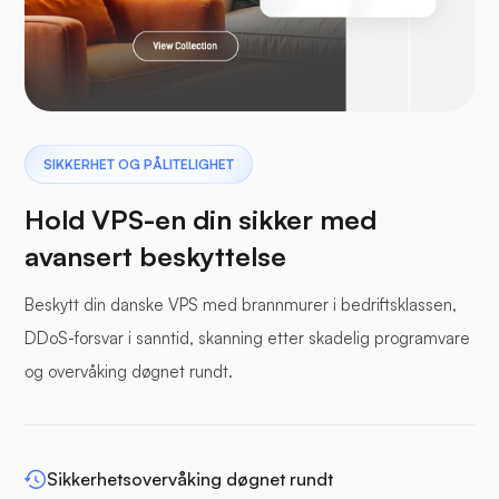
Laravel
Pterodactyl
SIKKERHET OG PÅLITELIGHET
Hold VPS-en din sikker med
avansert beskyttelse
Beskytt din danske VPS med brannmurer i bedriftsklassen,
Bufferpanel
DDoS-forsvar i sanntid, skanning etter skadelig programvare
og overvåking døgnet rundt.
WP-utvid
Sikkerhetsovervåking døgnet rundt