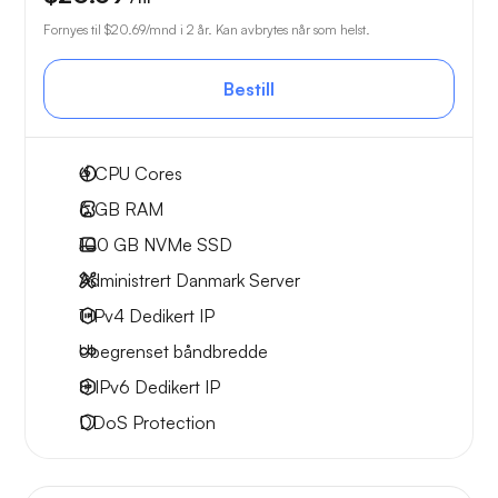
Fornyes til
$20.69
/mnd i 2 år. Kan avbrytes når som helst.
Bestill
4
CPU Cores
6 GB
RAM
100 GB
NVMe SSD
Administrert Danmark Server
1 IPv4
Dedikert IP
Ubegrenset
båndbredde
8 IPv6
Dedikert IP
DDoS Protection