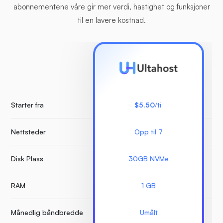
abonnementene våre gir mer verdi, hastighet og funksjoner
til en lavere kostnad.
Starter fra
$5.50
/til
Nettsteder
Opp til 7
Ube
Disk Plass
30GB NVMe
RAM
1 GB
Månedlig båndbredde
Umålt