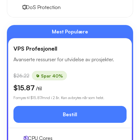
DDoS Protection
Mest Populære
VPS Profesjonell
Avanserte ressurser for utvidelse av prosjekter.
$26.22
Spar 40%
$15.87
/til
Fornyes til
$15.87
/mnd i 2 år. Kan avbrytes når som helst.
Bestill
3
CPU Cores