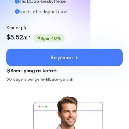
Gratis
DDoS-beskyttelse
Ekspertstøtte
døgnet rundt
Starter på
$5.52
/til*
Spar 40%
Se planer
Kom i gang risikofritt
30 dagers pengene-tilbake-garanti