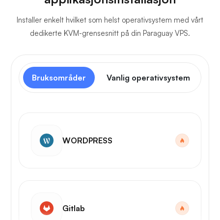
Installer enkelt hvilket som helst operativsystem med vårt
dedikerte KVM-grensesnitt på din Paraguay VPS.
Bruksområder
Vanlig operativsystem
Ko
WORDPRESS
Gitlab