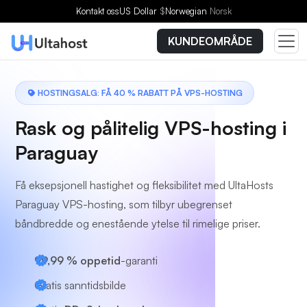
Velg en plan
Kontakt oss
US Dollar
$
Norwegian
Norsk
KUNDEOMRÅDE
HOSTINGSALG: FÅ 40 % RABATT PÅ VPS-HOSTING
Rask og pålitelig VPS-hosting i
Paraguay
Få eksepsjonell hastighet og fleksibilitet med UltaHosts
Paraguay VPS-hosting, som tilbyr ubegrenset
båndbredde og enestående ytelse til rimelige priser.
99,99 % oppetid
-garanti
Gratis sanntidsbilde