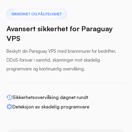
Pterodactyl
SIKKERHET OG PÅLITELIGHET
Avansert sikkerhet for Paraguay
VPS
Beskytt din Paraguay VPS med brannmurer for bedrifter,
Bufferpanel
DDoS-forsvar i sanntid, skanninger mot skadelig
programvare og kontinuerlig overvåking.
WP-utvid
Sikkerhetsovervåking døgnet rundt
Deteksjon av skadelig programvare