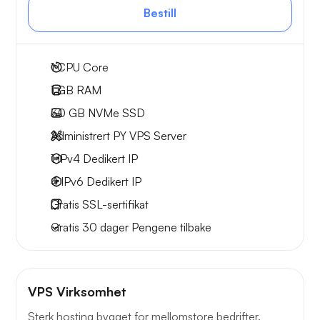
Bestill
1
CPU Core
1 GB
RAM
30 GB
NVMe SSD
Administrert PY VPS Server
1 IPv4
Dedikert IP
4 IPv6
Dedikert IP
Gratis
SSL-sertifikat
Gratis
30 dager
Pengene tilbake
VPS Virksomhet
Sterk hosting bygget for mellomstore bedrifter.