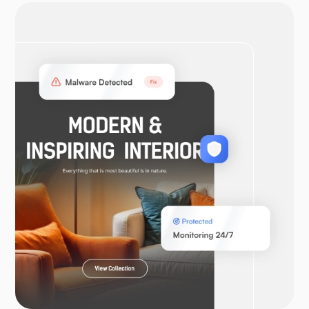
ÅpenVPN
WooCommerce
Laravel