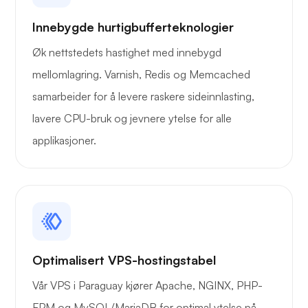
Innebygde hurtigbufferteknologier
Røntgen
Øk nettstedets hastighet med innebygd
mellomlagring. Varnish, Redis og Memcached
samarbeider for å levere raskere sideinnlasting,
lavere CPU-bruk og jevnere ytelse for alle
Lure
applikasjoner.
Playtube
Optimalisert VPS-hostingstabel
Vår VPS i Paraguay kjører Apache, NGINX, PHP-
FPM og MySQL/MariaDB for optimal ytelse på