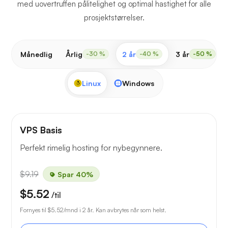
med uovertruffen pålitelighet og optimal hastighet for alle
prosjektstørrelser.
Månedlig
Årlig
2 år
3 år
-30 %
-40 %
-50 %
Linux
Windows
VPS Basis
Perfekt rimelig hosting for nybegynnere.
$9.19
Spar 40%
$5.52
/til
Fornyes til
$5.52
/mnd i 2 år. Kan avbrytes når som helst.