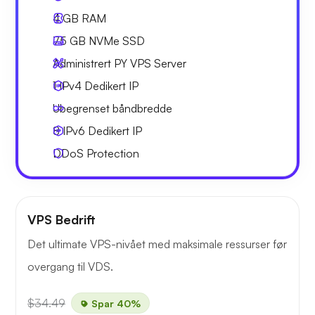
4 GB
RAM
75 GB
NVMe SSD
Administrert PY VPS Server
1 IPv4
Dedikert IP
Ubegrenset
båndbredde
8 IPv6
Dedikert IP
DDoS Protection
VPS Bedrift
Det ultimate VPS-nivået med maksimale ressurser før
overgang til VDS.
$34.49
Spar 40%