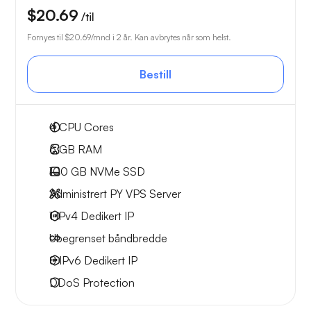
$20.69
/til
Fornyes til
$20.69
/mnd i 2 år. Kan avbrytes når som helst.
Bestill
4
CPU Cores
6 GB
RAM
100 GB
NVMe SSD
Administrert PY VPS Server
1 IPv4
Dedikert IP
Ubegrenset
båndbredde
8 IPv6
Dedikert IP
DDoS Protection