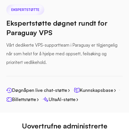
EKSPERTSTØTTE
Ekspertstøtte døgnet rundt for
Paraguay VPS
Sjøfil
Vårt dedikerte VPS-supportteam i Paraguay er tilgjengelig
når som helst for å hjelpe med oppsett, feilsøking og
prioritert vedlikehold.
Fotoprisme
Døgnåpen live chat-støtte
Kunnskapsbase
Billettstøtte
UltaAI-støtte
Jitsi
Uovertrufne administrerte