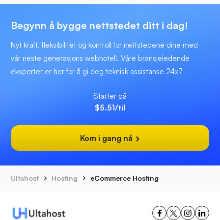
Begynn å bygge nettstedet ditt i dag!
Nyt kraft, fleksibilitet og kontroll for nettstedene dine med
vår neste generasjons webhotell. Våre bransjeledende
eksperter er her for å gi deg teknisk assistanse 24x7
Starter på
$5.51
/til
Kom i gang nå
Ultahost
Hosting
eCommerce Hosting