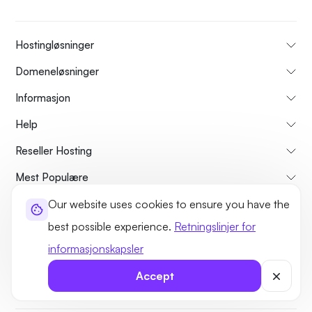
Hostingløsninger
Domeneløsninger
Informasjon
Help
Reseller Hosting
Mest Populære
Our website uses cookies to ensure you have the
Sammenlign
best possible experience.
Retningslinjer for
Veiledninger
informasjonskapsler
Om oss
Avbestillings- og refusjonspolicy
Vilkår og betingelser
Accept
Personvernerklæring
Lovlig
Side kart