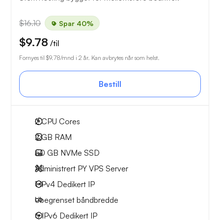
$16.10
Spar 40%
$9.78
/til
Fornyes til
$9.78
/mnd i 2 år. Kan avbrytes når som helst.
Bestill
2
CPU Cores
2 GB
RAM
50 GB
NVMe SSD
Administrert PY VPS Server
1 IPv4
Dedikert IP
Ubegrenset
båndbredde
6 IPv6
Dedikert IP