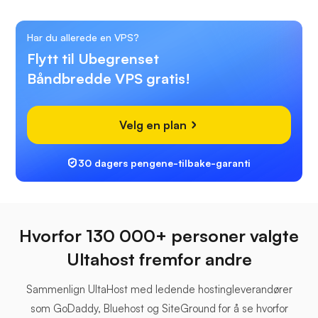
Har du allerede en VPS?
Flytt til Ubegrenset
Båndbredde VPS gratis!
Velg en plan
30 dagers pengene-tilbake-garanti
Hvorfor 130 000+ personer valgte
Ultahost fremfor andre
Sammenlign UltaHost med ledende hostingleverandører
som GoDaddy, Bluehost og SiteGround for å se hvorfor