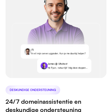
Jij
Ik wil mijn server upgraden. Kun je me daarbij helpen?
James @ Ultahost
Hé Ryan, natuurlijk! Volg deze stappen...
DESKUNDIGE ONDERSTEUNING
24/7 domeinassistentie en
deskundige ondersteuning