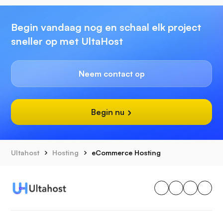
Begin vandaag nog en schaal elk project
sneller op met UltaHost
Neem contact op
Begin nu
Ultahost
Hosting
eCommerce Hosting