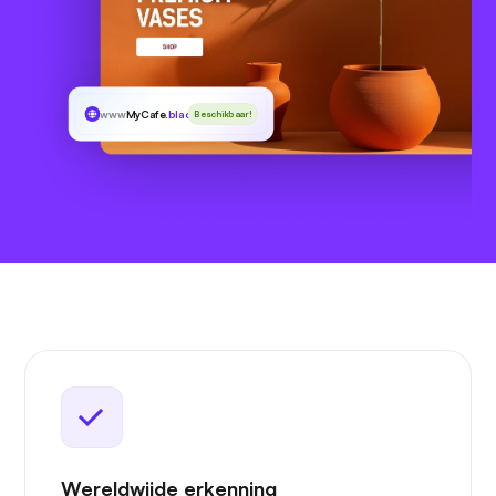
www
MyCafe
.black
Beschikbaar!
Wereldwijde erkenning