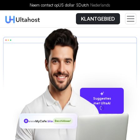
Neem contact op
US dollar
$
Dutch
Nederlands
KLANTGEBIED
Suggesties
met UltaAI
www
MyCafe
.black
Beschikbaar!