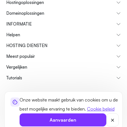
Hostingoplossingen
Domeinoplossingen
INFORMATIE
Helpen
HOSTING DIENSTEN
Meest populair
Vergelijken
Tutorials
Over ons
Restitutiebeleid
Voorwaarden
Privacybeleid
legaal
Onze website maakt gebruik van cookies om u de
Sitemap
best mogelijke ervaring te bieden.
Cookie beleid
©2026 UltaHost - Alle rechten voorbehouden
Aanvaarden