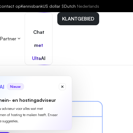
contact op
Kennisbank
US dollar
$
Dutch
Nederlands
KLANTGEBIED
Chat
Partner
met
UltaAI
AI
Nieuw
ein- en hostingadviseur
w adviseur voor alles wat met
n of hosting te maken heeft. Ervaar
e suggesties.