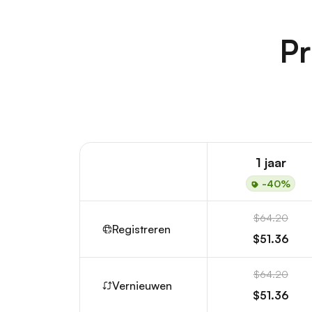
Pr
1 jaar
-40%
$64.20
Registreren
$51.36
$64.20
Vernieuwen
$51.36