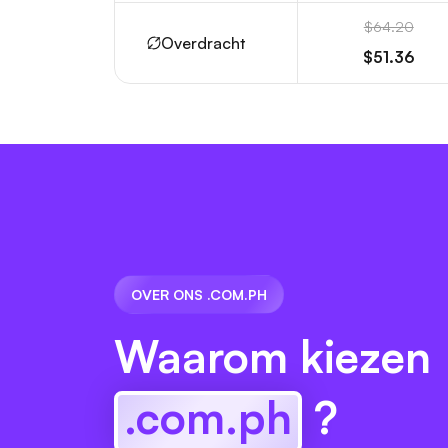
$64.20
Overdracht
$51.36
OVER ONS .COM.PH
Waarom kiezen
.com.ph
?