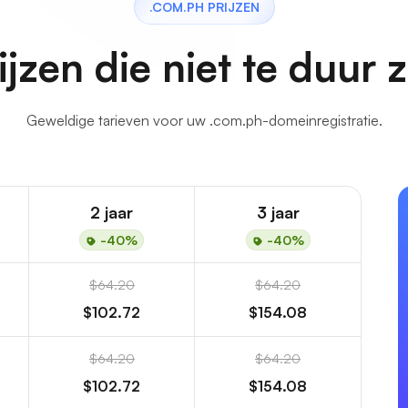
.COM.PH PRIJZEN
ijzen die niet te duur z
Geweldige tarieven voor uw .com.ph-domeinregistratie.
2 jaar
3 jaar
-40%
-40%
$64.20
$64.20
$102.72
$154.08
$64.20
$64.20
$102.72
$154.08