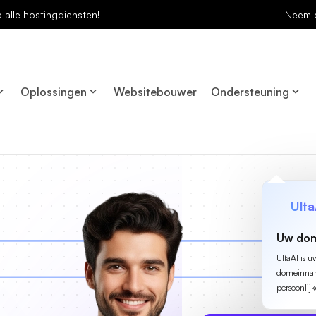
p alle hostingdiensten!
Neem 
Oplossingen
Websitebouwer
Ondersteuning
Ulta
Uw dom
UltaAI is u
domeinname
persoonlijk