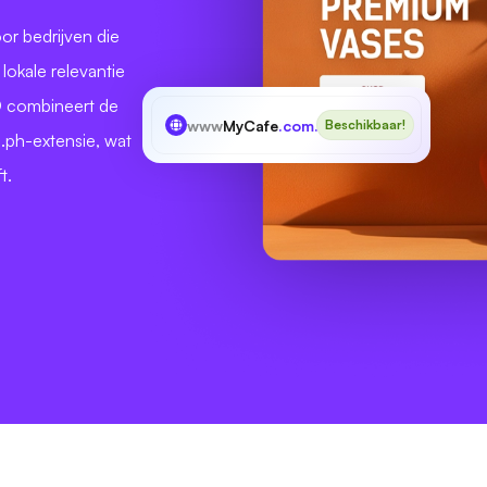
or bedrijven die
 lokale relevantie
D combineert de
www
MyCafe
.com.ph
Beschikbaar!
.ph-extensie, wat
t.