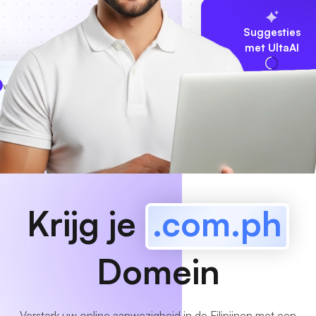
Suggesties
met UltaAI
www
MyCafe
.com.ph
Beschikbaar!
Krijg je
.com.ph
Domein
Versterk uw online aanwezigheid in de Filipijnen met een