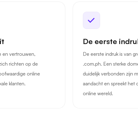
it
De eerste indruk
e en vertrouwen,
De eerste indruk is van g
zich richten op de
.com.ph. Een sterke do
eloofwaardige online
duidelijk verbonden zijn m
kale klanten.
aandacht en spreekt het d
online wereld.