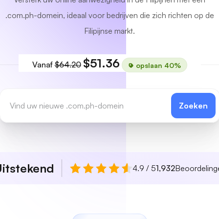
.com.ph-domein, ideaal voor bedrijven die zich richten op de
Filipijnse markt.
$51.36
Vanaf
$64.20
opslaan 40%
Zoeken
itstekend
4.9 / 5
1,932
Beoordeling