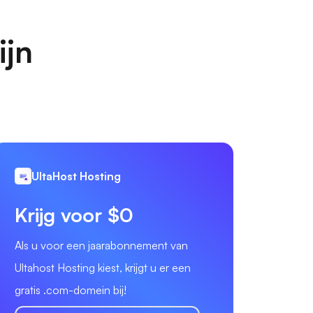
ijn
UltaHost Hosting
Krijg voor $0
Als u voor een jaarabonnement van
Ultahost Hosting kiest, krijgt u er een
gratis .com-domein bij!