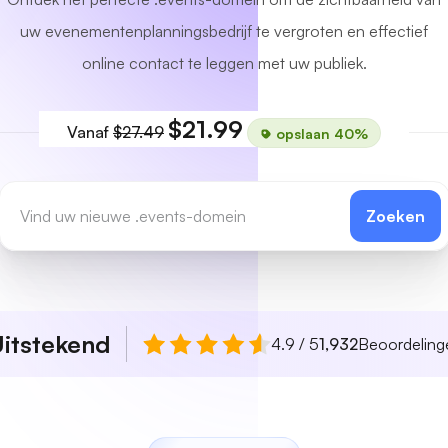
uw evenementenplanningsbedrijf te vergroten en effectief
online contact te leggen met uw publiek.
$21.99
Vanaf
$27.49
opslaan 40%
Zoeken
itstekend
4.9 / 5
1,932
Beoordeling