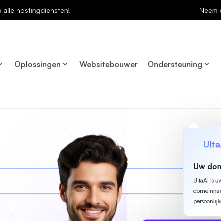
p alle hostingdiensten!
Neem 
Oplossingen
Websitebouwer
Ondersteuning
Ulta
Uw dom
UltaAI is u
domeinname
persoonlijk