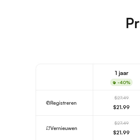
Pr
1 jaar
-40%
$27.49
Registreren
$21.99
$27.49
Vernieuwen
$21.99