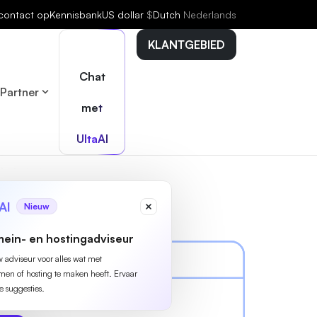
contact op
Kennisbank
US dollar
$
Dutch
Nederlands
KLANTGEBIED
Chat
Partner
met
UltaAI
AI
Nieuw
ein- en hostingadviseur
w adviseur voor alles wat met
n of hosting te maken heeft. Ervaar
e suggesties.