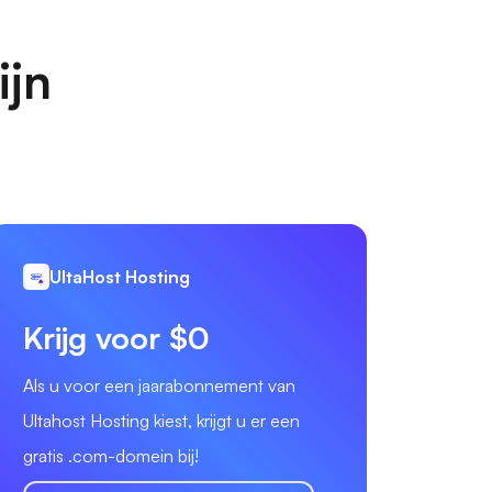
ijn
UltaHost Hosting
Krijg voor $0
Als u voor een jaarabonnement van
Ultahost Hosting kiest, krijgt u er een
gratis .com-domein bij!