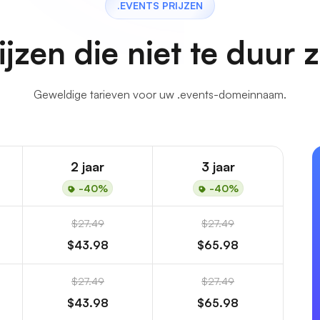
.EVENTS PRIJZEN
ijzen die niet te duur z
Geweldige tarieven voor uw .events-domeinnaam.
2 jaar
3 jaar
-40%
-40%
$27.49
$27.49
$43.98
$65.98
$27.49
$27.49
$43.98
$65.98