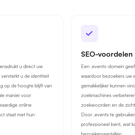
SEO-voordelen
enadrukt u direct uw
Een .events-domein geeft 
rsterkt u de identiteit
waardoor bezoekers uw 
g op de hoogte blijft van
gemakkelijker kunnen vin
le manier voor
zoekmachines verbeteren
aardige online
zoekwoorden en de zicht
act staat met hun
Door .events te gebruiken
professioneel bent, wat k
bezoekersaantallen.