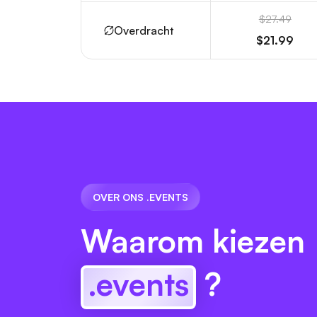
$27.49
Overdracht
$21.99
OVER ONS .EVENTS
Waarom kiezen
.events
?