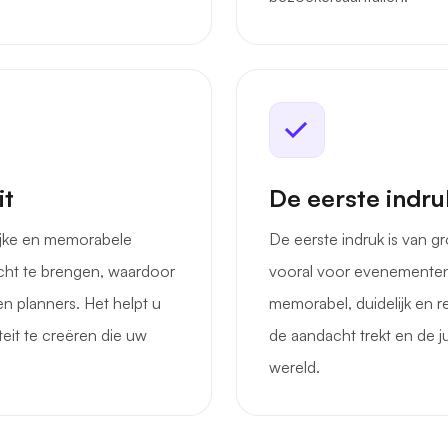
it
De eerste indruk
ijke en memorabele
De eerste indruk is van g
ht te brengen, waardoor
vooral voor evenementen
en planners. Het helpt u
memorabel, duidelijk en r
teit te creëren die uw
de aandacht trekt en de j
wereld.