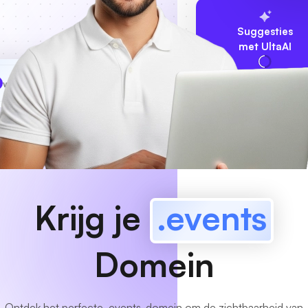
Suggesties
met UltaAI
www
MyCafe
.events
Beschikbaar!
Krijg je
.events
Domein
Ontdek het perfecte .events-domein om de zichtbaarheid van