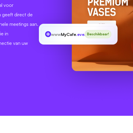
al voor
n geeft direct de
nele meetings aan.
ie in
www
MyCafe
.events
Beschikbaar!
nectie van uw