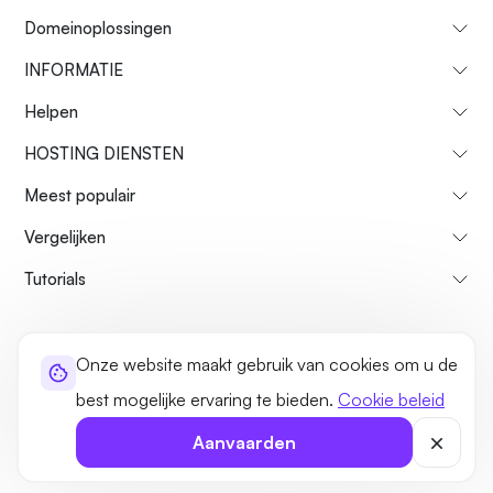
Domeinoplossingen
INFORMATIE
Helpen
HOSTING DIENSTEN
Meest populair
Vergelijken
Tutorials
Over ons
Restitutiebeleid
Voorwaarden
Privacybeleid
legaal
Onze website maakt gebruik van cookies om u de
Sitemap
best mogelijke ervaring te bieden.
Cookie beleid
©2026 UltaHost - Alle rechten voorbehouden
Aanvaarden