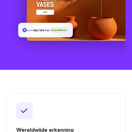
www
MyCafe
.family
Beschikbaar!
Wereldwijde erkenning