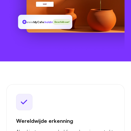
www
MyCafe
.holdings
Beschikbaar!
Wereldwijde erkenning