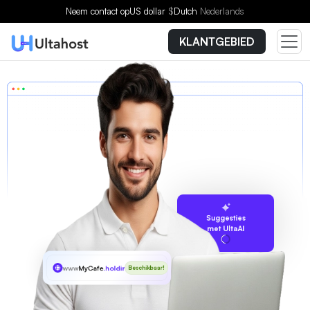
Neem contact op
US dollar
$
Dutch
Nederlands
KLANTGEBIED
Suggesties
met UltaAI
www
MyCafe
.holdings
Beschikbaar!