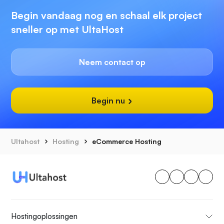
Begin vandaag nog en schaal elk project
sneller op met UltaHost
Neem contact op
Begin nu
Ultahost
Hosting
eCommerce Hosting
Hostingoplossingen