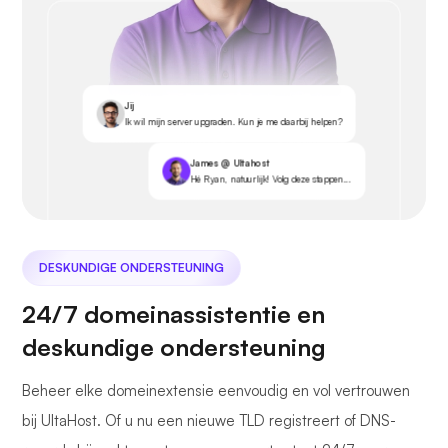
Jij
Ik wil mijn server upgraden. Kun je me daarbij helpen?
James @ Ultahost
Hé Ryan, natuurlijk! Volg deze stappen...
DESKUNDIGE ONDERSTEUNING
24/7 domeinassistentie en
deskundige ondersteuning
Beheer elke domeinextensie eenvoudig en vol vertrouwen
bij UltaHost. Of u nu een nieuwe TLD registreert of DNS-