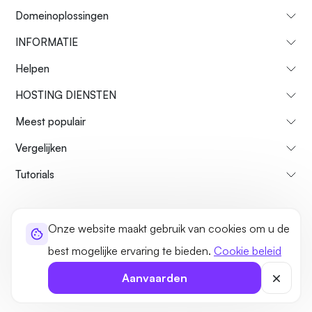
Domeinoplossingen
INFORMATIE
Helpen
HOSTING DIENSTEN
Meest populair
Vergelijken
Tutorials
Over ons
Restitutiebeleid
Voorwaarden
Privacybeleid
legaal
Onze website maakt gebruik van cookies om u de
Sitemap
best mogelijke ervaring te bieden.
Cookie beleid
©2026 UltaHost - Alle rechten voorbehouden
Aanvaarden