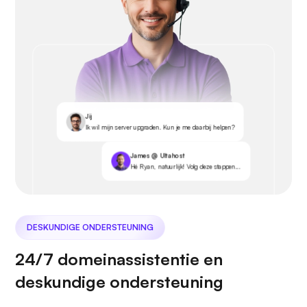
Jij
Ik wil mijn server upgraden. Kun je me daarbij helpen?
James @ Ultahost
Hé Ryan, natuurlijk! Volg deze stappen...
DESKUNDIGE ONDERSTEUNING
24/7 domeinassistentie en
deskundige ondersteuning