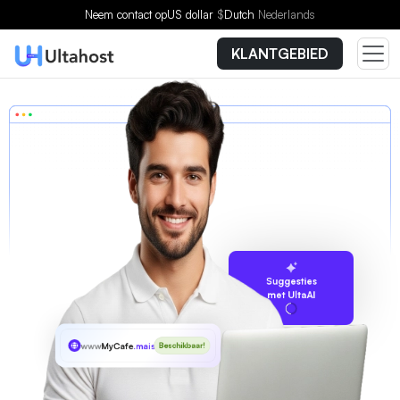
Neem contact op
US dollar
$
Dutch
Nederlands
KLANTGEBIED
Suggesties
met UltaAI
www
MyCafe
.maison
Beschikbaar!