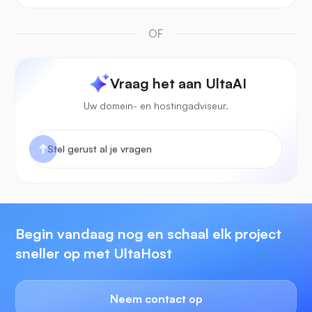
OF
Vraag het aan UltaAI
Uw domein- en hostingadviseur.
Begin vandaag nog en schaal elk project
sneller op met UltaHost
Neem contact op