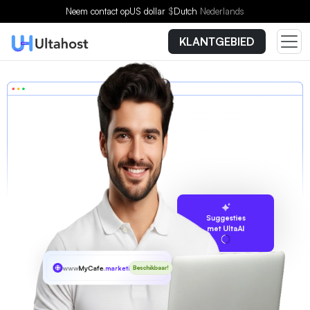
Neem contact op
US dollar
$
Dutch
Nederlands
KLANTGEBIED
Suggesties
met UltaAI
www
MyCafe
.marketing
Beschikbaar!