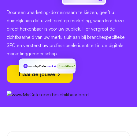
Door een .marketing-domeinnaam te kiezen, geeft u
duidelijk aan dat u zich richt op marketing, waardoor deze
direct herkenbaar is voor uw publiek. Het vergroot de
zichtbaarheid van uw merk, sluit aan bij branchespecifieke
SEO en versterkt uw professionele identiteit in de digitale
marketinggemeenschap.
www
MyCafe
.marketing
Beschikbaar!
Haal de jouwe