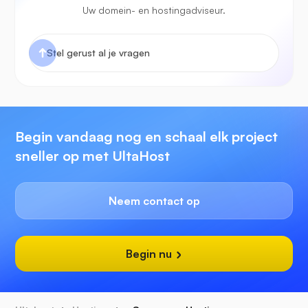
Uw domein- en hostingadviseur.
Begin vandaag nog en schaal elk project
sneller op met UltaHost
Neem contact op
Begin nu