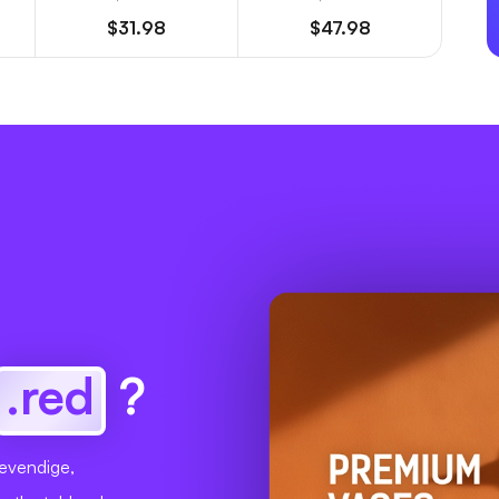
$31.98
$47.98
.red
?
levendige,