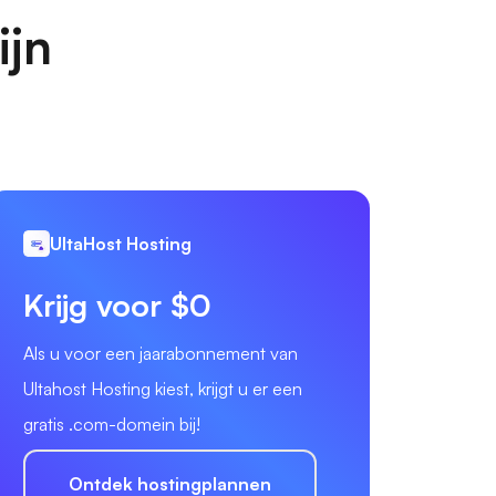
ijn
UltaHost Hosting
Krijg voor $0
Als u voor een jaarabonnement van
Ultahost Hosting kiest, krijgt u er een
gratis .com-domein bij!
Ontdek hostingplannen