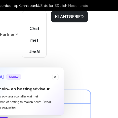
contact op
Kennisbank
US dollar
$
Dutch
Nederlands
KLANTGEBIED
Chat
Partner
met
UltaAI
AI
Nieuw
ein- en hostingadviseur
w adviseur voor alles wat met
n of hosting te maken heeft. Ervaar
e suggesties.