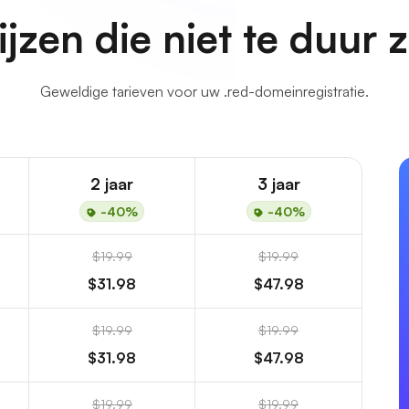
ijzen die niet te duur z
Geweldige tarieven voor uw .red-domeinregistratie.
2 jaar
3 jaar
-40%
-40%
$19.99
$19.99
$31.98
$47.98
$19.99
$19.99
$31.98
$47.98
$19.99
$19.99