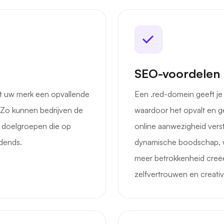
SEO-voordelen
gt uw merk een opvallende
Een .red-domein geeft j
. Zo kunnen bedrijven de
waardoor het opvalt en ge
 doelgroepen die op
online aanwezigheid vers
idends.
dynamische boodschap, wa
meer betrokkenheid creëe
zelfvertrouwen en creativit