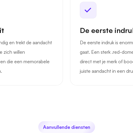
it
De eerste indruk
dig en trekt de aandacht
De eerste indruk is enorm
e zich willen
gaat. Een sterk .red-dome
jven die een memorabele
direct met je merk of bood
n.
juiste aandacht in een dr
Aanvullende diensten