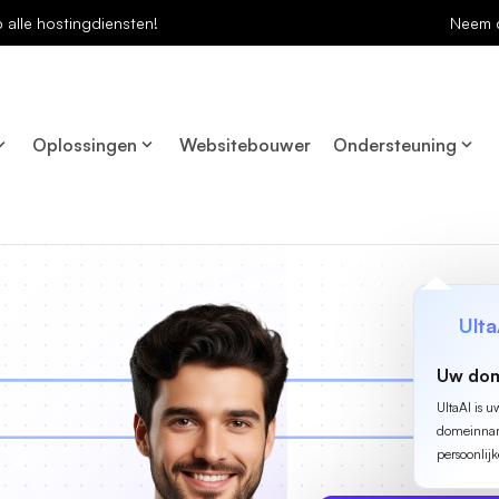
p alle hostingdiensten!
Neem 
Oplossingen
Websitebouwer
Ondersteuning
Ulta
Uw dom
UltaAI is u
domeinname
persoonlijk