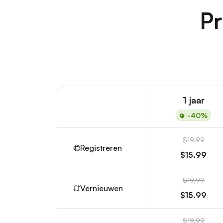
Pr
1 jaar
-40%
$19.99
Registreren
$15.99
$19.99
Vernieuwen
$15.99
$19.99