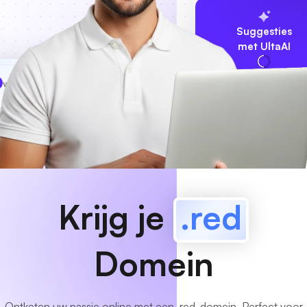
Suggesties
met UltaAI
www
MyCafe
.red
Beschikbaar!
Krijg je
.red
Domein
Ontketen uw passie online met een .red-domein. Perfect voor