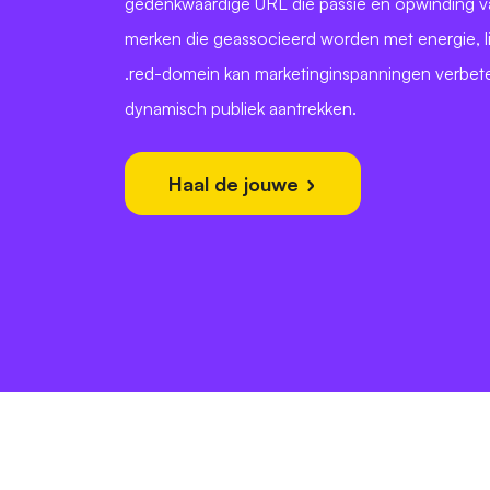
gedenkwaardige URL die passie en opwinding vas
merken die geassocieerd worden met energie, li
.red-domein kan marketinginspanningen verbet
dynamisch publiek aantrekken.
Haal de jouwe