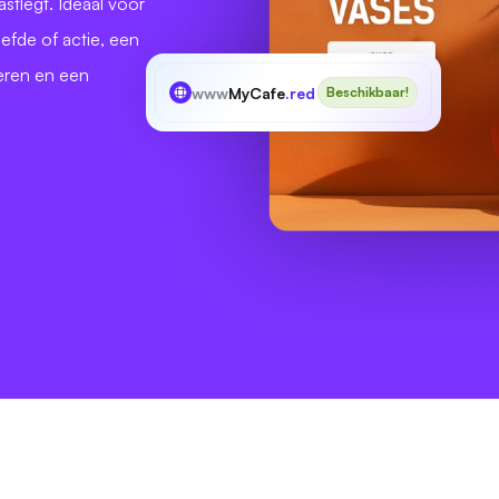
tlegt. Ideaal voor
efde of actie, een
eren en een
www
MyCafe
.red
Beschikbaar!