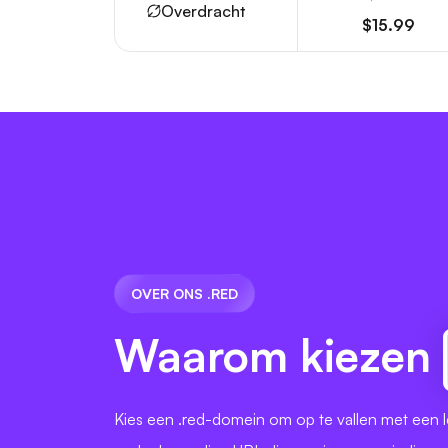
Overdracht
$15.99
OVER ONS .RED
Waarom kiezen
Kies een .red-domein om op te vallen met een 