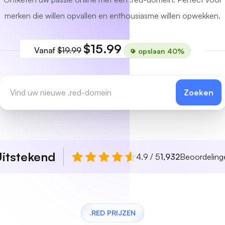
merken die willen opvallen en enthousiasme willen opwekken.
$15.99
Vanaf
$19.99
opslaan 40%
Zoeken
itstekend
4.9 / 5
1,932
Beoordeling
.RED PRIJZEN