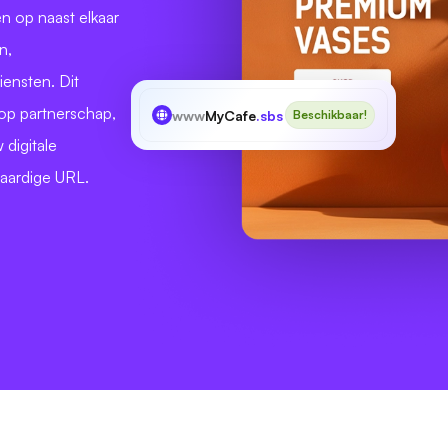
n op naast elkaar
n,
ensten. Dit
 op partnerschap,
www
MyCafe
.sbs
Beschikbaar!
 digitale
aardige URL.