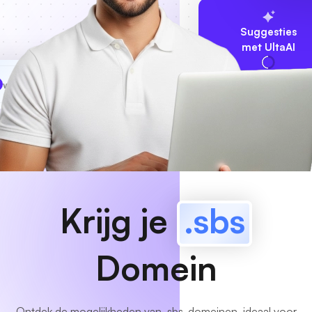
Suggesties
met UltaAI
www
MyCafe
.sbs
Beschikbaar!
Krijg je
.sbs
Domein
Ontdek de mogelijkheden van .sbs-domeinen, ideaal voor