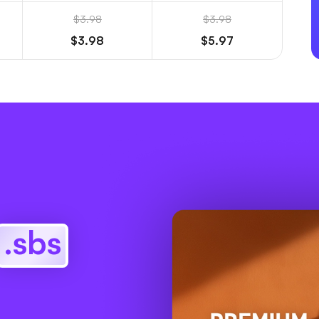
$3.98
$3.98
$3.98
$5.97
.sbs