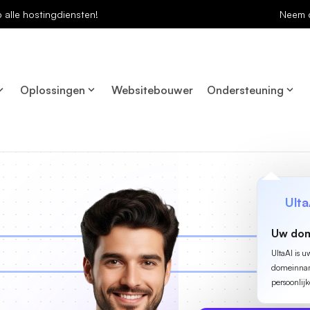
p alle hostingdiensten!
Neem 
Oplossingen
Websitebouwer
Ondersteuning
Ulta
Uw dom
UltaAI is u
domeinname
persoonlijk