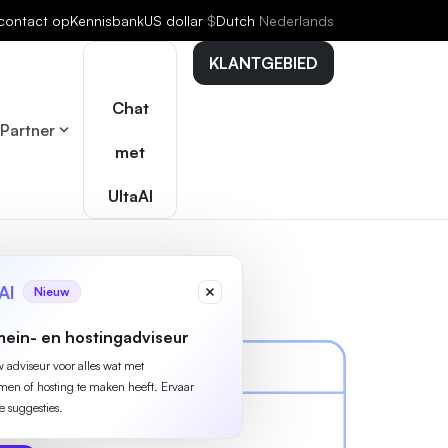
contact op
Kennisbank
US dollar
$
Dutch
Nederlands
KLANTGEBIED
Chat
Partner
met
UltaAI
AI
Nieuw
ein- en hostingadviseur
w adviseur voor alles wat met
n of hosting te maken heeft. Ervaar
e suggesties.