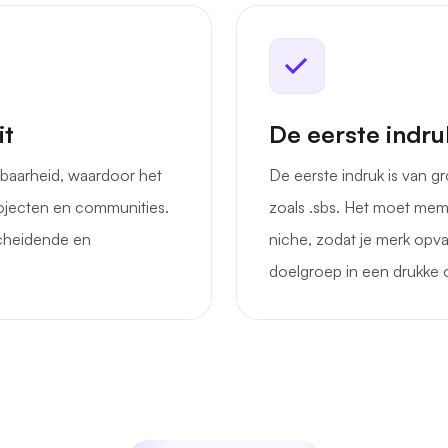
it
De eerste indruk
sbaarheid, waardoor het
De eerste indruk is van g
rojecten en communities.
zoals .sbs. Het moet memo
scheidende en
niche, zodat je merk opva
doelgroep in een drukke o