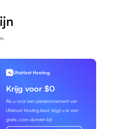
ijn
ie.
UltaHost Hosting
Krijg voor $0
Als u voor een jaarabonnement van
Ultahost Hosting kiest, krijgt u er een
gratis .com-domein bij!