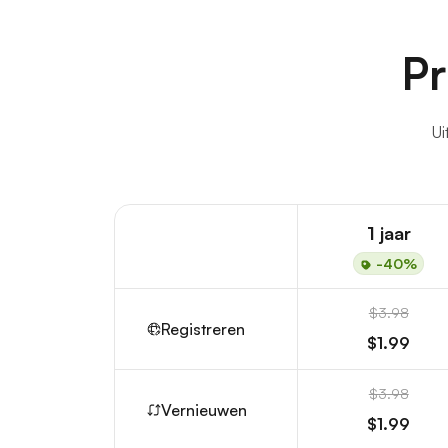
Pr
Ui
1 jaar
-40%
$3.98
Registreren
$1.99
$3.98
Vernieuwen
$1.99