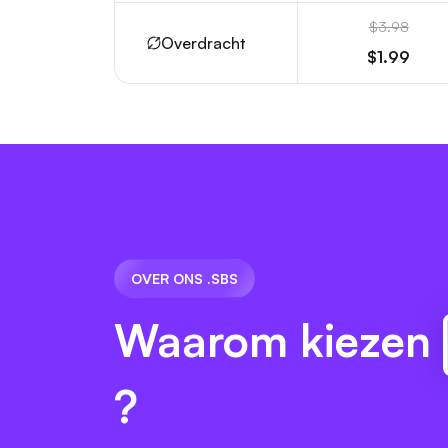
$3.98
Overdracht
$1.99
OVER ONS .SBS
Waarom kiezen
?