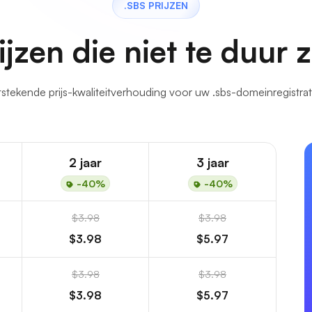
.SBS PRIJZEN
ijzen die niet te duur z
tstekende prijs-kwaliteitverhouding voor uw .sbs-domeinregistrat
2 jaar
3 jaar
-40%
-40%
$3.98
$3.98
$3.98
$5.97
$3.98
$3.98
$3.98
$5.97