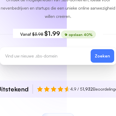
nevenbedrijven en startups die een unieke online aanwezigheid
willen creëren.
$1.99
Vanaf
$3.98
opslaan 40%
Zoeken
itstekend
4.9 / 5
1,932
Beoordeling