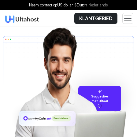
Neem contact op
US dollar
$
Dutch
Nederlands
KLANTGEBIED
Suggesties
met UltaAI
www
MyCafe
.schule
Beschikbaar!