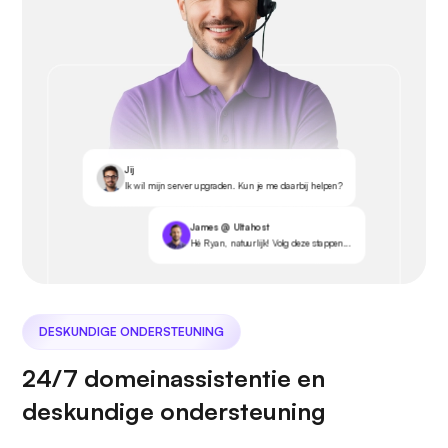
Jij
Ik wil mijn server upgraden. Kun je me daarbij helpen?
James @ Ultahost
Hé Ryan, natuurlijk! Volg deze stappen...
DESKUNDIGE ONDERSTEUNING
24/7 domeinassistentie en
deskundige ondersteuning