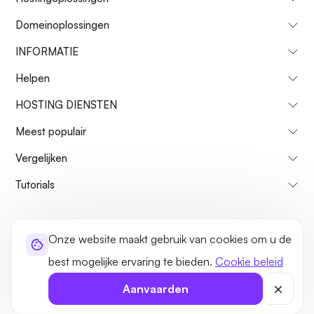
Domeinoplossingen
INFORMATIE
Helpen
HOSTING DIENSTEN
Meest populair
Vergelijken
Tutorials
Over ons
Restitutiebeleid
Voorwaarden
Privacybeleid
legaal
Onze website maakt gebruik van cookies om u de
Sitemap
best mogelijke ervaring te bieden.
Cookie beleid
©2026 UltaHost - Alle rechten voorbehouden
Aanvaarden