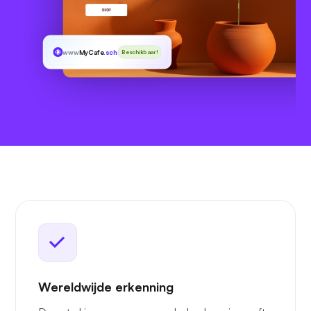
www
MyCafe
.schule
Beschikbaar!
Wereldwijde erkenning