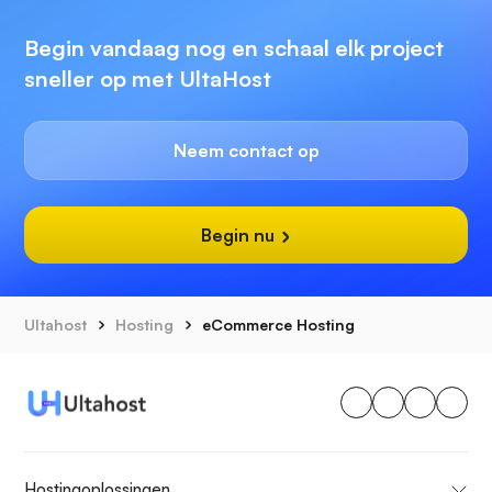
Begin vandaag nog en schaal elk project
sneller op met UltaHost
Neem contact op
Begin nu
Ultahost
Hosting
eCommerce Hosting
Hostingoplossingen