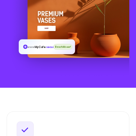
www
MyCafe
.security
Beschikbaar!