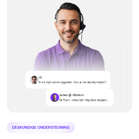
Jij
Ik wil mijn server upgraden. Kun je me daarbij helpen?
James @ Ultahost
Hé Ryan, natuurlijk! Volg deze stappen...
DESKUNDIGE ONDERSTEUNING