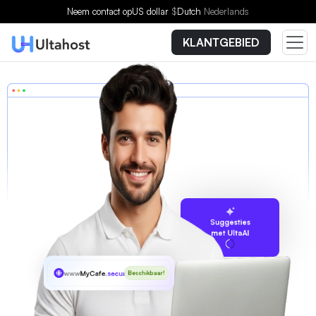
Neem contact op
US dollar
$
Dutch
Nederlands
KLANTGEBIED
Suggesties
met UltaAI
www
MyCafe
.security
Beschikbaar!