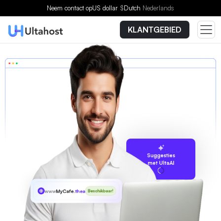
Neem contact op
US dollar
$
Dutch
Nederlands
KLANTGEBIED
Suggesties
met UltaAI
www
MyCafe
.theatre
Beschikbaar!