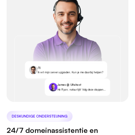
Jij
Ik wil mijn server upgraden. Kun je me daarbij helpen?
James @ Ultahost
Hé Ryan, natuurlijk! Volg deze stappen...
DESKUNDIGE ONDERSTEUNING
24/7 domeinassistentie en