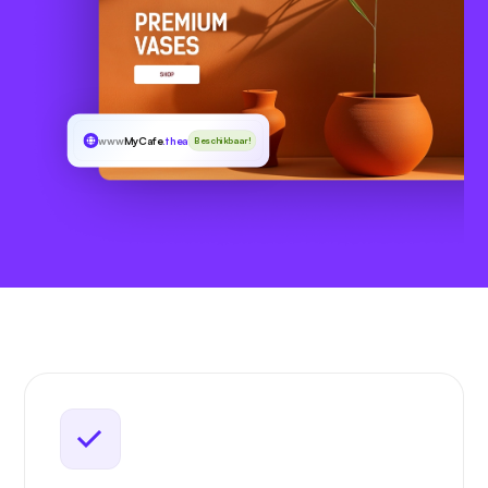
www
MyCafe
.theatre
Beschikbaar!