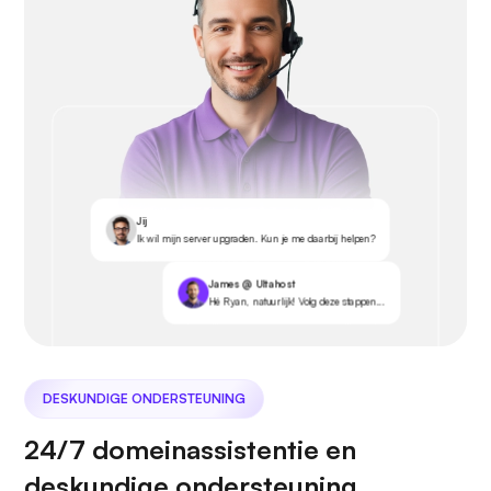
Jij
Ik wil mijn server upgraden. Kun je me daarbij helpen?
James @ Ultahost
Hé Ryan, natuurlijk! Volg deze stappen...
DESKUNDIGE ONDERSTEUNING
24/7 domeinassistentie en
deskundige ondersteuning