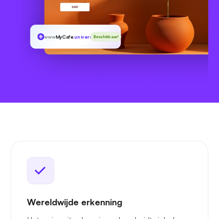
www
MyCafe
.university
Beschikbaar!
Wereldwijde erkenning