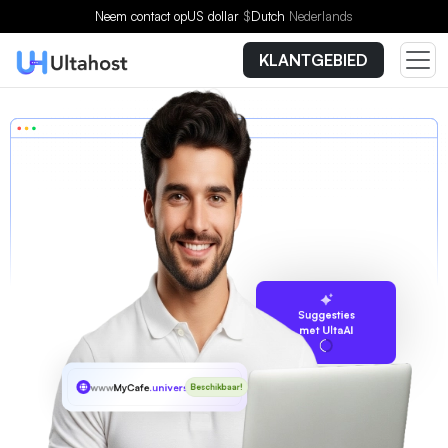
Neem contact op
US dollar
$
Dutch
Nederlands
KLANTGEBIED
Suggesties
met UltaAI
www
MyCafe
.university
Beschikbaar!