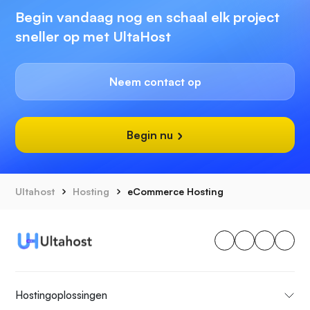
Begin vandaag nog en schaal elk project
sneller op met UltaHost
Neem contact op
Begin nu
Ultahost
Hosting
eCommerce Hosting
Hostingoplossingen