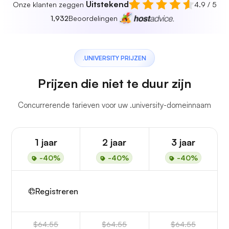
Uitstekend
Onze klanten zeggen
4.9 / 5
1,932
Beoordelingen
.UNIVERSITY PRIJZEN
Prijzen die niet te duur zijn
Concurrerende tarieven voor uw .university-domeinnaam
1 jaar
2 jaar
3 jaar
-40%
-40%
-40%
Registreren
$64.55
$64.55
$64.55